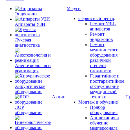
Услуги
Эндоскопы
Сервисный центр
Ремонт УЗИ-
Аппараты УЗИ
аппаратов
Ремонт
эндоскопов
Лучевая
Ремонт
диагностика
медицинского
оборудования
различной
Анестезиология и
степени
реанимация
сложности
Гарантийное и
постгарантийное
Хирургическое
обслуживание
оборудование
медицинской
Акции
техники
П
Монтаж и обучение
ЛОР
Подбор
оборудование
оборудования
Аппликация и
обучение
медперсонала