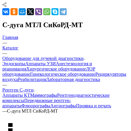
С-дуга МТЛ СиКоРД-МТ
Главная
—
Каталог
—
Оборудование для лучевой диагностики
Эндоскопы
Аппараты УЗИ
Анестезиология и
реанимация
Хирургическое оборудование
ЛОР
оборудование
Гинекологическое оборудование
Рециркуляторы
воздуха
Реабилитация
Лабораторная диагностика
—
Рентген С-дуги
Аппараты КТ
Маммографы
Рентгенодиагностические
комплексы
Передвижные рентген-
аппараты
Флюорографы
Ангиографы
Проявка и печать
—
С-дуга МТЛ СиКоРД-МТ