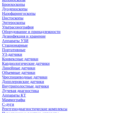
Бронхоскопы
Дуоденоскопы
Назофарингоскопы
Цистоскопы
Энтероскопы
Ультрасонография
Оборудование и принадлежности
Дезинфекция и хранение
Аппараты УЗИ
Стационарные
Портативные
УЗ-датчики
Конвексные датчики
Кардиологические датчики
Линейные датчики
Объемные датчики
Чреспищеводные датчики
Допплеровские датчики
Внутриполостные датчики
Лучевая диагностика
Аппараты КТ
Маммографы
С-дуги
Рентгенодиагностические комплексы