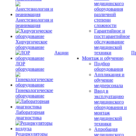
медицинского
оборудования
различной
Анестезиология и
степени
реанимация
сложности
Гарантийное и
постгарантийное
Хирургическое
обслуживание
оборудование
медицинской
Акции
техники
П
Монтаж и обучение
ЛОР
Подбор
оборудование
оборудования
Аппликация и
обучение
медперсонала
Гинекологическое
Ввод в
оборудование
эксплуатацию
медицинского
оборудования и
Лабораторная
монтаж
диагностика
медицинской
техники
Апробация
Рециркуляторы
медицинского