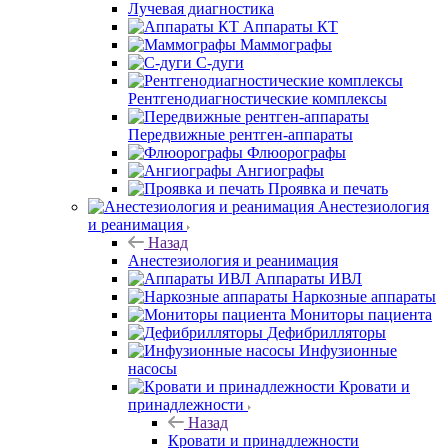
Лучевая диагностика
Аппараты КТ
Маммографы
С-дуги
Рентгенодиагностические комплексы
Передвижные рентген-аппараты
Флюорографы
Ангиографы
Проявка и печать
Анестезиология
и реанимация
Назад
Анестезиология и реанимация
Аппараты ИВЛ
Наркозные аппараты
Мониторы пациента
Дефибрилляторы
Инфузионные
насосы
Кровати и
принадлежности
Назад
Кровати и принадлежности