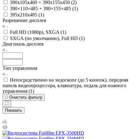
390x105x460 + 390х155х450 (
2
)
390×110×485 + 390×155×485 (
1
)
395x210x485 (
1
)
Разрешение дисплея
Full HD (1080p), SXGA (
1
)
SXGA (по умолчанию), Full HD (
1
)
Диагональ дисплея
Тип управления
Непосредственно на эндоскопе (до 5 кнопок), передняя
панель видеопроцессора, клавиатура, педаль для ножного
управления (
1
)
Очистить фильтр
Показать