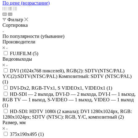
По цене (возрастание)
Фильтр
Сортировка
По популярности (убывание)
Производители
FUJIFILM (
5
)
Видеовыходы
DVI (1024x768 пикселей), RGB(2): SDTV(NTSC/PAL)
Y/C(2):SDTV(NTSC/PAL) Композитный: SDTV (NTSC/PAL)
(
1
)
DVI-Dx2, RGB-TVx1, S VIDEOx1, VIDEOx1 (
1
)
HD-SDI — 2 выхода, DVI-D — 2 выхода, DVI-I — 1 выход,
RGB TV — 1 выход, S-VIDEO — 1 выход, VIDEO — 1 выход
(
1
)
HD-SDI: HDTV 1080i (2 канала); DVI 1280x1024px, RGB:
1280x1024px; SDTV (NTSC): RGB, Y/C, композитный (
2
)
Размер, мм
375x190x495 (
1
)