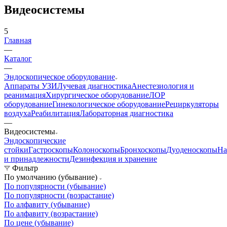
Видеосистемы
5
Главная
—
Каталог
—
Эндоскопическое оборудование
Аппараты УЗИ
Лучевая диагностика
Анестезиология и
реанимация
Хирургическое оборудование
ЛОР
оборудование
Гинекологическое оборудование
Рециркуляторы
воздуха
Реабилитация
Лабораторная диагностика
—
Видеосистемы
Эндоскопические
стойки
Гастроскопы
Колоноскопы
Бронхоскопы
Дуоденоскопы
На
и принадлежности
Дезинфекция и хранение
Фильтр
По умолчанию (убывание)
По популярности (убывание)
По популярности (возрастание)
По алфавиту (убывание)
По алфавиту (возрастание)
По цене (убывание)