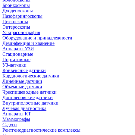
Бронхоскопы
Дуоденоскопы
Назофарингоскопы
Цистоскопы
Энтероскопы
Ультрасонография
Оборудование и принадлежности
Дезинфекция и хранение
Аппараты УЗИ
Стационарные
Портативные
УЗ-датчики
Конвексные датчики
Кардиологические датчики
Линейные датчики
Объемные датчики
Чреспищеводные датчики
Допплеровские датчики
Внутриполостные датчики
Лучевая диагностика
Аппараты КТ
Маммографы
С-дуги
Рентгенодиагностические комплексы