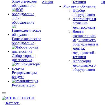
Хирургическое
Акции
техники
П
оборудование
Монтаж и обучение
Подбор
оборудования
ЛОР
Аппликация и
оборудование
обучение
медперсонала
Ввод в
эксплуатацию
Гинекологическое
медицинского
оборудование
оборудования и
монтаж
медицинской
Лабораторная
техники
диагностика
Апробация
медицинского
оборудования
Рециркуляторы
воздуха
Реабилитация
Каталог