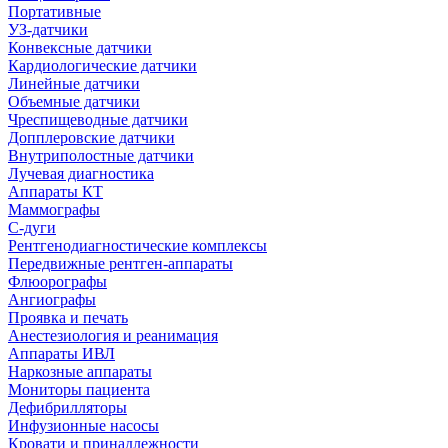
Портативные
УЗ-датчики
Конвексные датчики
Кардиологические датчики
Линейные датчики
Объемные датчики
Чреспищеводные датчики
Допплеровские датчики
Внутриполостные датчики
Лучевая диагностика
Аппараты КТ
Маммографы
С-дуги
Рентгенодиагностические комплексы
Передвижные рентген-аппараты
Флюорографы
Ангиографы
Проявка и печать
Анестезиология и реанимация
Аппараты ИВЛ
Наркозные аппараты
Мониторы пациента
Дефибрилляторы
Инфузионные насосы
Кровати и принадлежности