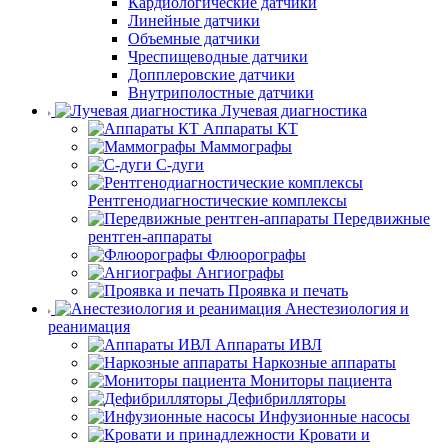
Кардиологические датчики
Линейные датчики
Объемные датчики
Чреспищеводные датчики
Допплеровские датчики
Внутриполостные датчики
Лучевая диагностика
Аппараты КТ
Маммографы
С-дуги
Рентгенодиагностические комплексы
Передвижные
рентген-аппараты
Флюорографы
Ангиографы
Проявка и печать
Анестезиология и
реанимация
Аппараты ИВЛ
Наркозные аппараты
Мониторы пациента
Дефибрилляторы
Инфузионные насосы
Кровати и