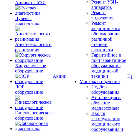
Ремонт УЗИ-
Аппараты УЗИ
аппаратов
Ремонт
эндоскопов
Лучевая
Ремонт
диагностика
медицинского
оборудования
различной
Анестезиология и
степени
реанимация
сложности
Гарантийное и
постгарантийное
Хирургическое
обслуживание
оборудование
медицинской
Акции
техники
П
Монтаж и обучение
ЛОР
Подбор
оборудование
оборудования
Аппликация и
обучение
медперсонала
Гинекологическое
Ввод в
оборудование
эксплуатацию
медицинского
оборудования и