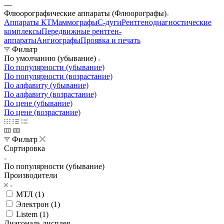
—
Флюорографические аппараты (Флюорографы)
Аппараты КТ
Маммографы
С-дуги
Рентгенодиагностические
комплексы
Передвижные рентген-
аппараты
Ангиографы
Проявка и печать
Фильтр
По умолчанию (убывание)
По популярности (убывание)
По популярности (возрастание)
По алфавиту (убывание)
По алфавиту (возрастание)
По цене (убывание)
По цене (возрастание)
Фильтр
Сортировка
По популярности (убывание)
Производители
МТЛ (
1
)
Электрон (
1
)
Listem (
1
)
Диагональ дисплея