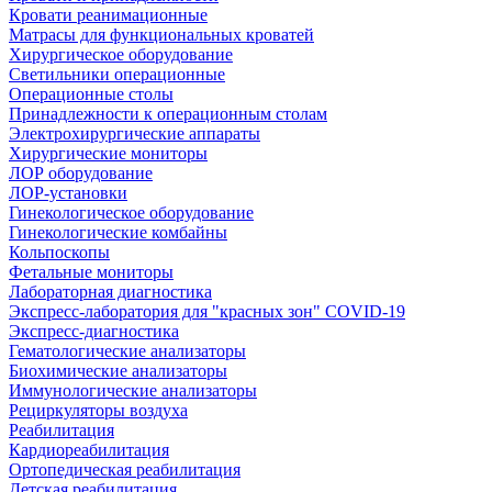
Кровати реанимационные
Матрасы для функциональных кроватей
Хирургическое оборудование
Светильники операционные
Операционные столы
Принадлежности к операционным столам
Электрохирургические аппараты
Хирургические мониторы
ЛОР оборудование
ЛОР-установки
Гинекологическое оборудование
Гинекологические комбайны
Кольпоскопы
Фетальные мониторы
Лабораторная диагностика
Экспресс-лаборатория для "красных зон" COVID-19
Экспресс-диагностика
Гематологические анализаторы
Биохимические анализаторы
Иммунологические анализаторы
Рециркуляторы воздуха
Реабилитация
Кардиореабилитация
Ортопедическая реабилитация
Детская реабилитация