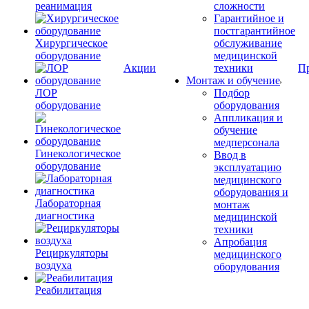
реанимация
сложности
Гарантийное и
постгарантийное
Хирургическое
обслуживание
оборудование
медицинской
Акции
техники
П
Монтаж и обучение
ЛОР
Подбор
оборудование
оборудования
Аппликация и
обучение
медперсонала
Гинекологическое
Ввод в
оборудование
эксплуатацию
медицинского
оборудования и
Лабораторная
монтаж
диагностика
медицинской
техники
Апробация
Рециркуляторы
медицинского
воздуха
оборудования
Реабилитация