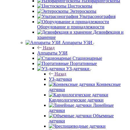
Назофарингоскопы
Цистоскопы
Энтероскопы
Ультрасонография
Оборудование и принадлежности
Дезинфекция и
хранение
Аппараты УЗИ
Назад
Аппараты УЗИ
Стационарные
Портативные
УЗ-датчики
Назад
УЗ-датчики
Конвексные
датчики
Кардиологические датчики
Линейные
датчики
Объемные
датчики