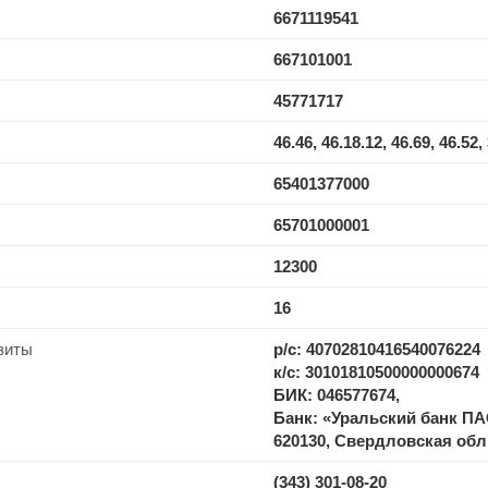
6671119541
667101001
45771717
46.46, 46.18.12, 46.69, 46.52,
65401377000
65701000001
12300
16
зиты
р/c: 40702810416540076224
к/с: 30101810500000000674
БИК: 046577674,
Банк: «Уральский банк П
620130, Свердловская обл.,
(343) 301-08-20