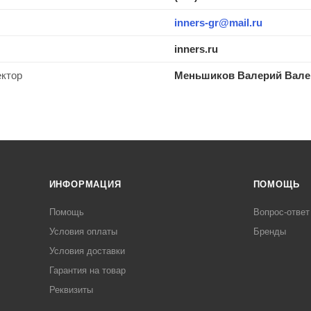
inners-gr@mail.ru
inners.ru
ектор
Меньшиков Валерий Вале
ИНФОРМАЦИЯ
ПОМОЩЬ
Помощь
Вопрос-ответ
Условия оплаты
Бренды
Условия доставки
Гарантия на товар
Реквизиты