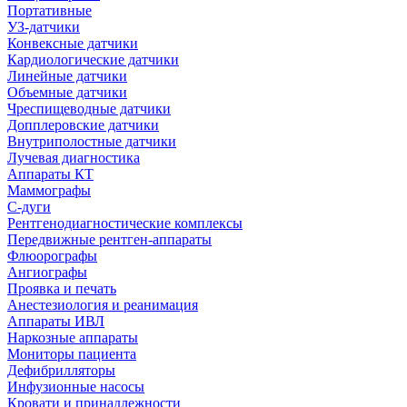
Портативные
УЗ-датчики
Конвексные датчики
Кардиологические датчики
Линейные датчики
Объемные датчики
Чреспищеводные датчики
Допплеровские датчики
Внутриполостные датчики
Лучевая диагностика
Аппараты КТ
Маммографы
С-дуги
Рентгенодиагностические комплексы
Передвижные рентген-аппараты
Флюорографы
Ангиографы
Проявка и печать
Анестезиология и реанимация
Аппараты ИВЛ
Наркозные аппараты
Мониторы пациента
Дефибрилляторы
Инфузионные насосы
Кровати и принадлежности