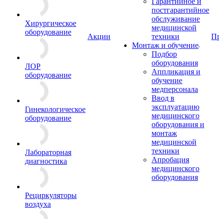
Гарантийное и
постгарантийное
обслуживание
Хирургическое
медицинской
оборудование
Акции
техники
П
Монтаж и обучение
Подбор
оборудования
ЛОР
Аппликация и
оборудование
обучение
медперсонала
Ввод в
эксплуатацию
Гинекологическое
медицинского
оборудование
оборудования и
монтаж
медицинской
техники
Лабораторная
Апробация
диагностика
медицинского
оборудования
Рециркуляторы
воздуха