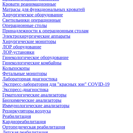
Кровати реанимационные
Матрасы для функциональных кроватей
Хирургическое оборудование
Светильники операционные
Операционные столы
Принадлежности к операционным столам
Электрохирургические аппараты
Хирургические мониторы
ЛОР оборудование
ЛОР-установки
Гинекологическое оборудование
Гинекологические комбайны
Кольпоскопы
Фетальные мониторы
Лабораторная диагностика
Экспресс-лаборатория для "красных зон" COVID-19
Экспресс-диагностика
Гематологические анализаторы
Биохимические анализаторы
Иммунологические анализаторы
Рециркуляторы воздуха
Реабилитация
Кардиореабилитация
Ортопедическая реабилитация
Детская реабилитация