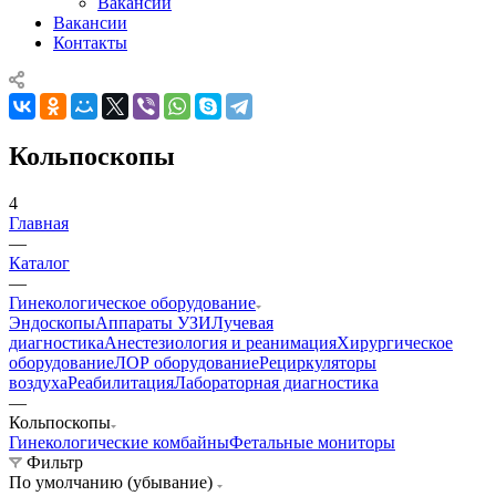
Вакансии
Вакансии
Контакты
Кольпоскопы
4
Главная
—
Каталог
—
Гинекологическое оборудование
Эндоскопы
Аппараты УЗИ
Лучевая
диагностика
Анестезиология и реанимация
Хирургическое
оборудование
ЛОР оборудование
Рециркуляторы
воздуха
Реабилитация
Лабораторная диагностика
—
Кольпоскопы
Гинекологические комбайны
Фетальные мониторы
Фильтр
По умолчанию (убывание)