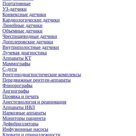
Портативные
УЗ-датчики
Конвексные датчики
Кардиологические датчики
Линейные датчики
Объемные датчики
Чреспищеводные датчики
Допплеровские датчики
Внутриполостные датчики
Лучевая диагностика
Аппараты КТ
Маммографы
С-дуги
Рентгенодиагностические комплексы
Передвижные рентген-аппараты
Флюорографы
Ангиографы
Проявка и печать
Анестезиология и реанимация
Аппараты ИВЛ
Наркозные аппараты
Мониторы пациента
Дефибрилляторы
Инфузионные насосы
Кровати и принадлежности