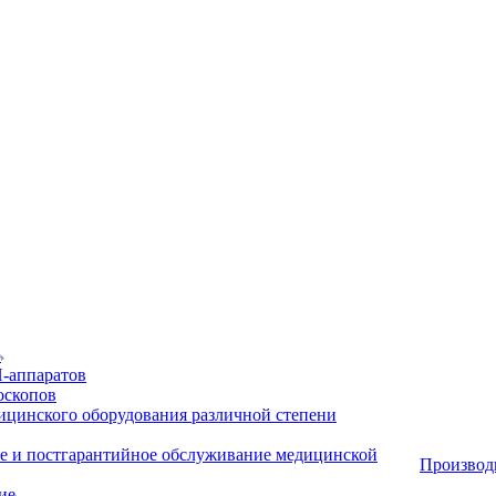
р
-аппаратов
оскопов
ицинского оборудования различной степени
е и постгарантийное обслуживание медицинской
Производ
ие