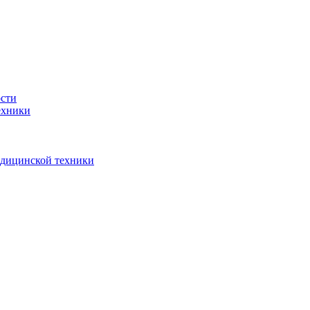
ости
ехники
едицинской техники