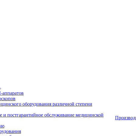
р
-аппаратов
оскопов
ицинского оборудования различной степени
е и постгарантийное обслуживание медицинской
Производ
ие
рудования