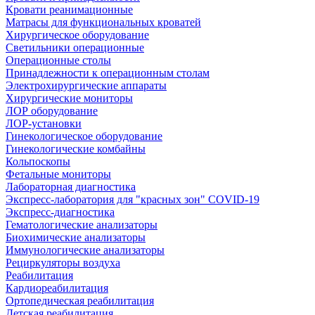
Кровати реанимационные
Матрасы для функциональных кроватей
Хирургическое оборудование
Светильники операционные
Операционные столы
Принадлежности к операционным столам
Электрохирургические аппараты
Хирургические мониторы
ЛОР оборудование
ЛОР-установки
Гинекологическое оборудование
Гинекологические комбайны
Кольпоскопы
Фетальные мониторы
Лабораторная диагностика
Экспресс-лаборатория для "красных зон" COVID-19
Экспресс-диагностика
Гематологические анализаторы
Биохимические анализаторы
Иммунологические анализаторы
Рециркуляторы воздуха
Реабилитация
Кардиореабилитация
Ортопедическая реабилитация
Детская реабилитация