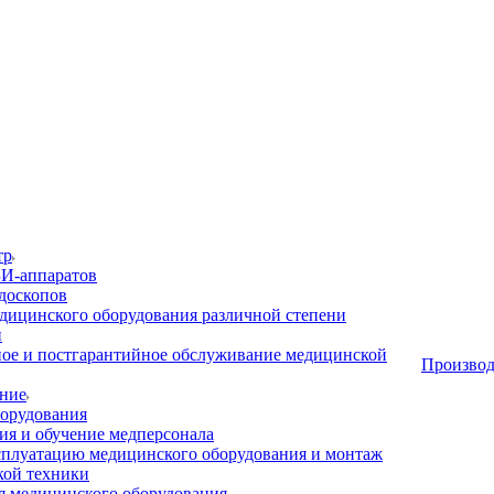
тр
И-аппаратов
доскопов
дицинского оборудования различной степени
и
ое и постгарантийное обслуживание медицинской
Производ
ние
орудования
я и обучение медперсонала
сплуатацию медицинского оборудования и монтаж
кой техники
 медицинского оборудования