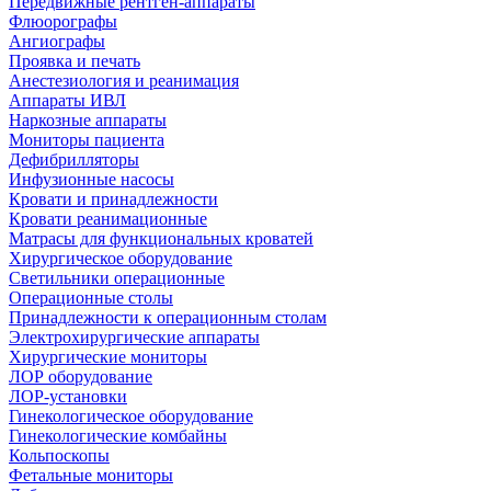
Передвижные рентген-аппараты
Флюорографы
Ангиографы
Проявка и печать
Анестезиология и реанимация
Аппараты ИВЛ
Наркозные аппараты
Мониторы пациента
Дефибрилляторы
Инфузионные насосы
Кровати и принадлежности
Кровати реанимационные
Матрасы для функциональных кроватей
Хирургическое оборудование
Светильники операционные
Операционные столы
Принадлежности к операционным столам
Электрохирургические аппараты
Хирургические мониторы
ЛОР оборудование
ЛОР-установки
Гинекологическое оборудование
Гинекологические комбайны
Кольпоскопы
Фетальные мониторы