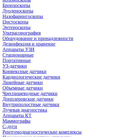
Бронхоскопы
Дуоденоскопы
Назофарингоскопы
Цистоскопы
Энтероскопы
Ультрасонография
Оборудование и принадлежности
Дезинфекция и хранение
Аппараты УЗИ
Стационарные
Портативные
УЗ-датчики
Конвексные датчики
Кардиологические датчики
Линейные датчики
Объемные датчики
Чреспищеводные датчики
Допплеровские датчики
Внутриполостные датчики
Лучевая диагностика
Аппараты КТ
Маммографы
С-дуги
Рентгенодиагностические комплексы