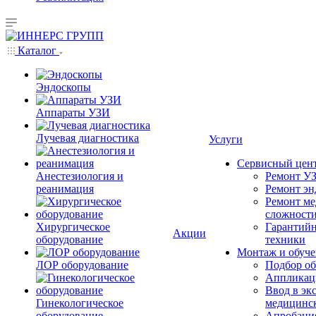
Каталог
Эндоскопы
Аппараты УЗИ
Лучевая диагностика
Услуги
Сервисный цен
Анестезиология и
Ремонт УЗ
реанимация
Ремонт эн
Ремонт ме
сложност
Хирургическое
Гарантийн
Акции
оборудование
техники
Монтаж и обуче
ЛОР оборудование
Подбор об
Аппликаци
Ввод в эк
Гинекологическое
медицинс
оборудование
Апробация