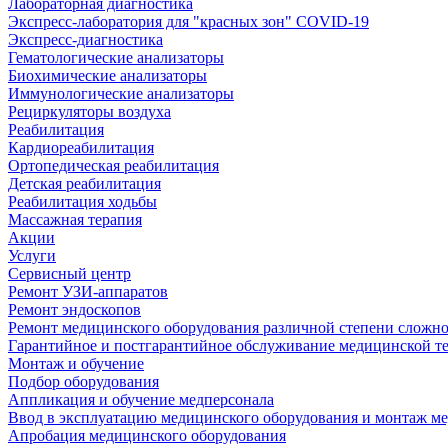
Лабораторная диагностика
Экспресс-лаборатория для "красных зон" COVID-19
Экспресс-диагностика
Гематологические анализаторы
Биохимические анализаторы
Иммунологические анализаторы
Рециркуляторы воздуха
Реабилитация
Кардиореабилитация
Ортопедическая реабилитация
Детская реабилитация
Реабилитация ходьбы
Массажная терапия
Акции
Услуги
Сервисный центр
Ремонт УЗИ-аппаратов
Ремонт эндоскопов
Ремонт медицинского оборудования различной степени сложн
Гарантийное и постгарантийное обслуживание медицинской т
Монтаж и обучение
Подбор оборудования
Аппликация и обучение медперсонала
Ввод в эксплуатацию медицинского оборудования и монтаж м
Апробация медицинского оборудования