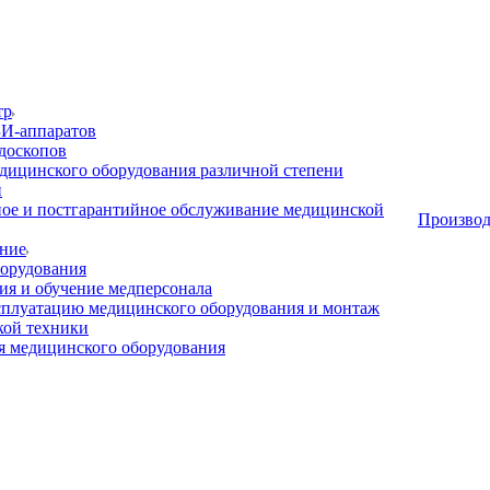
тр
И-аппаратов
доскопов
дицинского оборудования различной степени
и
ое и постгарантийное обслуживание медицинской
Производ
ние
орудования
я и обучение медперсонала
сплуатацию медицинского оборудования и монтаж
кой техники
 медицинского оборудования