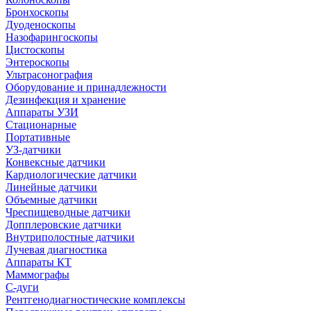
Бронхоскопы
Дуоденоскопы
Назофарингоскопы
Цистоскопы
Энтероскопы
Ультрасонография
Оборудование и принадлежности
Дезинфекция и хранение
Аппараты УЗИ
Стационарные
Портативные
УЗ-датчики
Конвексные датчики
Кардиологические датчики
Линейные датчики
Объемные датчики
Чреспищеводные датчики
Допплеровские датчики
Внутриполостные датчики
Лучевая диагностика
Аппараты КТ
Маммографы
С-дуги
Рентгенодиагностические комплексы