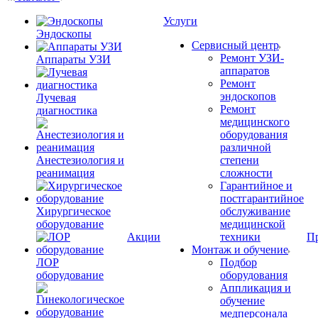
Услуги
Эндоскопы
Сервисный центр
Ремонт УЗИ-
Аппараты УЗИ
аппаратов
Ремонт
эндоскопов
Лучевая
Ремонт
диагностика
медицинского
оборудования
различной
Анестезиология и
степени
реанимация
сложности
Гарантийное и
постгарантийное
Хирургическое
обслуживание
оборудование
медицинской
Акции
техники
П
Монтаж и обучение
ЛОР
Подбор
оборудование
оборудования
Аппликация и
обучение
медперсонала