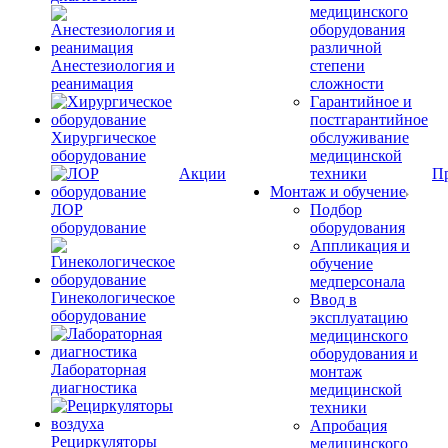
медицинского
оборудования
различной
Анестезиология и
степени
реанимация
сложности
Гарантийное и
постгарантийное
Хирургическое
обслуживание
оборудование
медицинской
Акции
техники
П
Монтаж и обучение
ЛОР
Подбор
оборудование
оборудования
Аппликация и
обучение
медперсонала
Гинекологическое
Ввод в
оборудование
эксплуатацию
медицинского
оборудования и
Лабораторная
монтаж
диагностика
медицинской
техники
Апробация
Рециркуляторы
медицинского