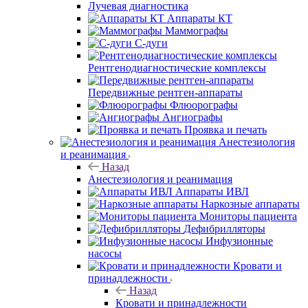
Лучевая диагностика
Аппараты КТ
Маммографы
С-дуги
Рентгенодиагностические комплексы
Передвижные рентген-аппараты
Флюорографы
Ангиографы
Проявка и печать
Анестезиология
и реанимация
Назад
Анестезиология и реанимация
Аппараты ИВЛ
Наркозные аппараты
Мониторы пациента
Дефибрилляторы
Инфузионные
насосы
Кровати и
принадлежности
Назад
Кровати и принадлежности