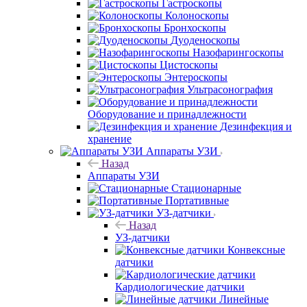
Гастроскопы
Колоноскопы
Бронхоскопы
Дуоденоскопы
Назофарингоскопы
Цистоскопы
Энтероскопы
Ультрасонография
Оборудование и принадлежности
Дезинфекция и
хранение
Аппараты УЗИ
Назад
Аппараты УЗИ
Стационарные
Портативные
УЗ-датчики
Назад
УЗ-датчики
Конвексные
датчики
Кардиологические датчики
Линейные