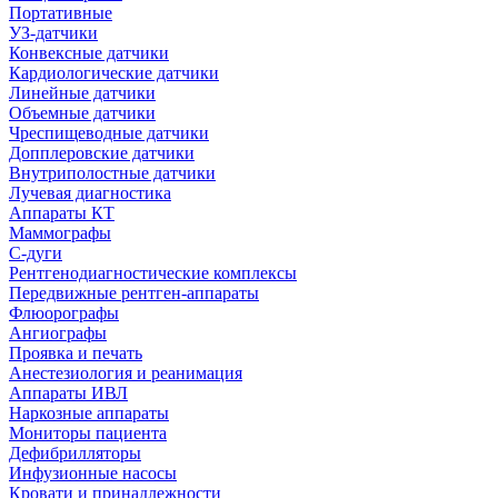
Портативные
УЗ-датчики
Конвексные датчики
Кардиологические датчики
Линейные датчики
Объемные датчики
Чреспищеводные датчики
Допплеровские датчики
Внутриполостные датчики
Лучевая диагностика
Аппараты КТ
Маммографы
С-дуги
Рентгенодиагностические комплексы
Передвижные рентген-аппараты
Флюорографы
Ангиографы
Проявка и печать
Анестезиология и реанимация
Аппараты ИВЛ
Наркозные аппараты
Мониторы пациента
Дефибрилляторы
Инфузионные насосы
Кровати и принадлежности