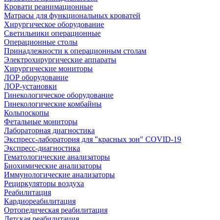
Кровати реанимационные
Матрасы для функциональных кроватей
Хирургическое оборудование
Светильники операционные
Операционные столы
Принадлежности к операционным столам
Электрохирургические аппараты
Хирургические мониторы
ЛОР оборудование
ЛОР-установки
Гинекологическое оборудование
Гинекологические комбайны
Кольпоскопы
Фетальные мониторы
Лабораторная диагностика
Экспресс-лаборатория для "красных зон" COVID-19
Экспресс-диагностика
Гематологические анализаторы
Биохимические анализаторы
Иммунологические анализаторы
Рециркуляторы воздуха
Реабилитация
Кардиореабилитация
Ортопедическая реабилитация
Детская реабилитация