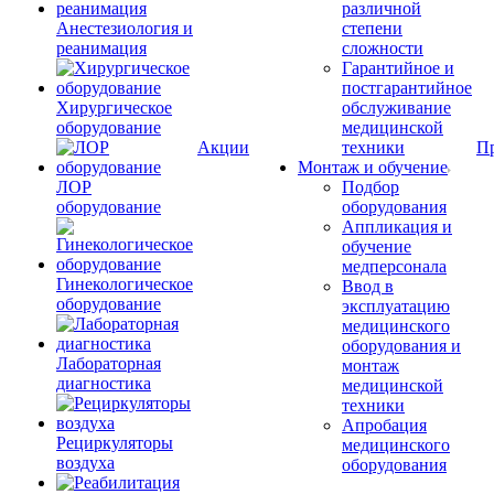
различной
Анестезиология и
степени
реанимация
сложности
Гарантийное и
постгарантийное
Хирургическое
обслуживание
оборудование
медицинской
Акции
техники
П
Монтаж и обучение
ЛОР
Подбор
оборудование
оборудования
Аппликация и
обучение
медперсонала
Гинекологическое
Ввод в
оборудование
эксплуатацию
медицинского
оборудования и
Лабораторная
монтаж
диагностика
медицинской
техники
Апробация
Рециркуляторы
медицинского
воздуха
оборудования