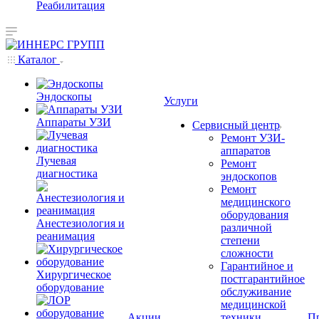
Реабилитация
Каталог
Эндоскопы
Услуги
Аппараты УЗИ
Сервисный центр
Ремонт УЗИ-
аппаратов
Лучевая
Ремонт
диагностика
эндоскопов
Ремонт
медицинского
оборудования
Анестезиология и
различной
реанимация
степени
сложности
Гарантийное и
Хирургическое
постгарантийное
оборудование
обслуживание
медицинской
Акции
техники
П