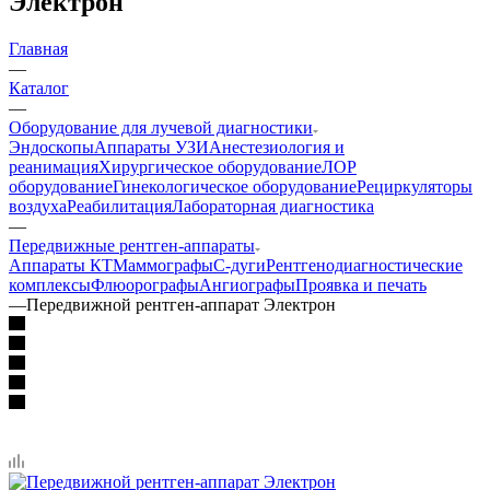
Электрон
Главная
—
Каталог
—
Оборудование для лучевой диагностики
Эндоскопы
Аппараты УЗИ
Анестезиология и
реанимация
Хирургическое оборудование
ЛОР
оборудование
Гинекологическое оборудование
Рециркуляторы
воздуха
Реабилитация
Лабораторная диагностика
—
Передвижные рентген-аппараты
Аппараты КТ
Маммографы
С-дуги
Рентгенодиагностические
комплексы
Флюорографы
Ангиографы
Проявка и печать
—
Передвижной рентген-аппарат Электрон