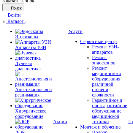
Заказать звонок
Поиск
Войти
Каталог
Услуги
Эндоскопы
Сервисный центр
Ремонт УЗИ-
Аппараты УЗИ
аппаратов
Ремонт
эндоскопов
Лучевая
Ремонт
диагностика
медицинского
оборудования
различной
Анестезиология и
степени
реанимация
сложности
Гарантийное и
постгарантийное
Хирургическое
обслуживание
оборудование
медицинской
Акции
техники
П
Монтаж и обучение
ЛОР
Подбор