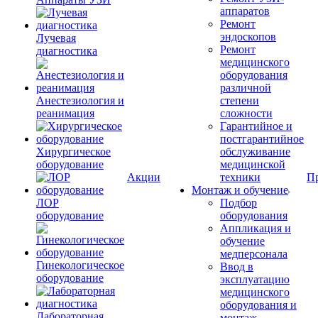
аппаратов
Ремонт
эндоскопов
Лучевая
Ремонт
диагностика
медицинского
оборудования
различной
Анестезиология и
степени
реанимация
сложности
Гарантийное и
постгарантийное
Хирургическое
обслуживание
оборудование
медицинской
Акции
техники
П
Монтаж и обучение
ЛОР
Подбор
оборудование
оборудования
Аппликация и
обучение
медперсонала
Гинекологическое
Ввод в
оборудование
эксплуатацию
медицинского
оборудования и
Лабораторная
монтаж