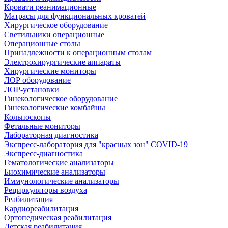
Кровати реанимационные
Матрасы для функциональных кроватей
Хирургическое оборудование
Светильники операционные
Операционные столы
Принадлежности к операционным столам
Электрохирургические аппараты
Хирургические мониторы
ЛОР оборудование
ЛОР-установки
Гинекологическое оборудование
Гинекологические комбайны
Кольпоскопы
Фетальные мониторы
Лабораторная диагностика
Экспресс-лаборатория для "красных зон" COVID-19
Экспресс-диагностика
Гематологические анализаторы
Биохимические анализаторы
Иммунологические анализаторы
Рециркуляторы воздуха
Реабилитация
Кардиореабилитация
Ортопедическая реабилитация
Детская реабилитация