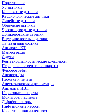
Портативные
УЗ-датчики
Конвексные датчики
Кардиологические датчики
Линейные датчики
Объемные датчики
Чреспищеводные датчики
Допплеровские датчики
Внутриполостные датчики
Лучевая диагностика
Аппараты КТ
Маммографы
С-дуги
Рентгенодиагностические комплексы
Передвижные рентген-аппараты
Флюорографы
Ангиографы
Проявка и печать
Анестезиология и реанимация
Аппараты ИВЛ
Наркозные аппараты
Мониторы пациента
Дефибрилляторы
Инфузионные насосы
Кровати и принадлежности