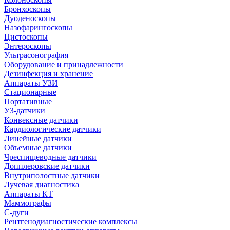
Бронхоскопы
Дуоденоскопы
Назофарингоскопы
Цистоскопы
Энтероскопы
Ультрасонография
Оборудование и принадлежности
Дезинфекция и хранение
Аппараты УЗИ
Стационарные
Портативные
УЗ-датчики
Конвексные датчики
Кардиологические датчики
Линейные датчики
Объемные датчики
Чреспищеводные датчики
Допплеровские датчики
Внутриполостные датчики
Лучевая диагностика
Аппараты КТ
Маммографы
С-дуги
Рентгенодиагностические комплексы