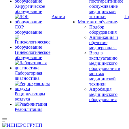
постгарантийное
Хирургическое
обслуживание
оборудование
медицинской
Акции
техники
П
Монтаж и обучение
ЛОР
Подбор
оборудование
оборудования
Аппликация и
обучение
медперсонала
Гинекологическое
Ввод в
оборудование
эксплуатацию
медицинского
оборудования и
Лабораторная
монтаж
диагностика
медицинской
техники
Апробация
Рециркуляторы
медицинского
воздуха
оборудования
Реабилитация