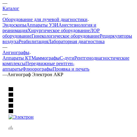
—
Каталог
—
Оборудование для лучевой диагностики
Эндоскопы
Аппараты УЗИ
Анестезиология и
реанимация
Хирургическое оборудование
ЛОР
оборудование
Гинекологическое оборудование
Рециркуляторы
воздуха
Реабилитация
Лабораторная диагностика
—
Ангиографы
Аппараты КТ
Маммографы
С-дуги
Рентгенодиагностические
комплексы
Передвижные рентген-
аппараты
Флюорографы
Проявка и печать
—
Ангиограф Электрон АКР