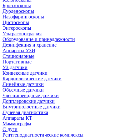
Бронхоскопы
Дуоденоскопы
Назофарингоскопы
Цистоскопы
Энтероскопы
Ультрасонография
Оборудование и принадлежности
Дезинфекция и хранение
Аппараты УЗИ
Стационарные
Портативные
УЗ-датчики
Конвексные датчики
Кардиологические датчики
Линейные датчики
Объемные датчики
Чреспищеводные датчики
Допплеровские датчики
Внутриполостные датчики
Лучевая диагностика
Аппараты КТ
Маммографы
С-дуги
Рентгенодиагностические комплексы