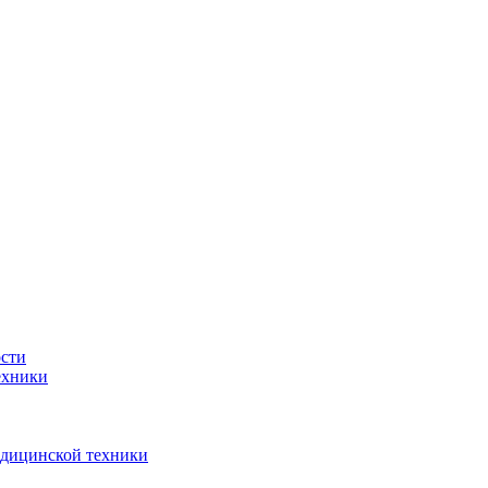
ости
ехники
едицинской техники