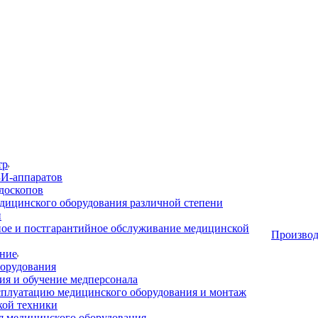
тр
И-аппаратов
доскопов
дицинского оборудования различной степени
и
ое и постгарантийное обслуживание медицинской
Производ
ние
орудования
я и обучение медперсонала
сплуатацию медицинского оборудования и монтаж
кой техники
 медицинского оборудования