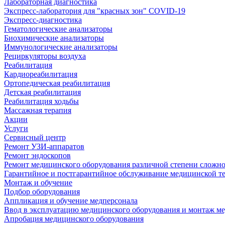
Лабораторная диагностика
Экспресс-лаборатория для "красных зон" COVID-19
Экспресс-диагностика
Гематологические анализаторы
Биохимические анализаторы
Иммунологические анализаторы
Рециркуляторы воздуха
Реабилитация
Кардиореабилитация
Ортопедическая реабилитация
Детская реабилитация
Реабилитация ходьбы
Массажная терапия
Акции
Услуги
Сервисный центр
Ремонт УЗИ-аппаратов
Ремонт эндоскопов
Ремонт медицинского оборудования различной степени сложн
Гарантийное и постгарантийное обслуживание медицинской т
Монтаж и обучение
Подбор оборудования
Аппликация и обучение медперсонала
Ввод в эксплуатацию медицинского оборудования и монтаж м
Апробация медицинского оборудования