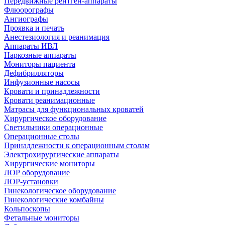
Передвижные рентген-аппараты
Флюорографы
Ангиографы
Проявка и печать
Анестезиология и реанимация
Аппараты ИВЛ
Наркозные аппараты
Мониторы пациента
Дефибрилляторы
Инфузионные насосы
Кровати и принадлежности
Кровати реанимационные
Матрасы для функциональных кроватей
Хирургическое оборудование
Светильники операционные
Операционные столы
Принадлежности к операционным столам
Электрохирургические аппараты
Хирургические мониторы
ЛОР оборудование
ЛОР-установки
Гинекологическое оборудование
Гинекологические комбайны
Кольпоскопы
Фетальные мониторы