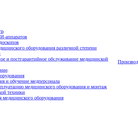
тр
И-аппаратов
доскопов
дицинского оборудования различной степени
и
ое и постгарантийное обслуживание медицинской
Производ
ние
орудования
я и обучение медперсонала
сплуатацию медицинского оборудования и монтаж
кой техники
 медицинского оборудования