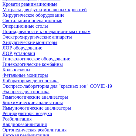
Кровати реанимационные
Матрасы для функциональных кроватей
Хирургическое оборудование
Светильники операционные
Операционные столы
Принадлежности к операционным столам
Электрохирургические аппараты
Хирургические мониторы
ЛОР оборудование
ЛОР-установки
Гинекологическое оборудование
Гинекологические комбайны
Кольпоскопы
Фетальные мониторы
Лабораторная диагностика
Экспресс-лаборатория для "красных зон" COVID-19
Экспресс-диагностика
Гематологические анализаторы
Биохимические анализаторы
Иммунологические анализаторы
Рециркуляторы воздуха
Реабилитация
Кардиореабилитация
Ортопедическая реабилитация
Детская реабилитация