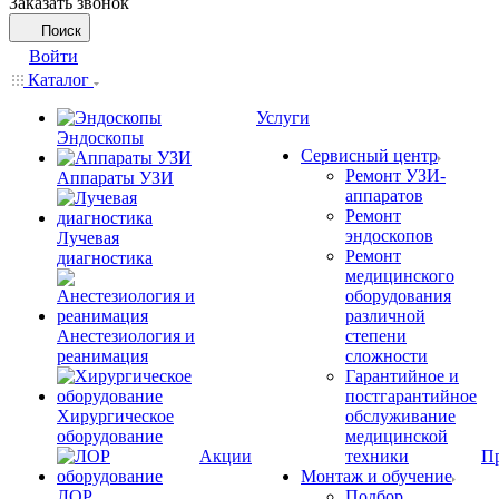
Заказать звонок
Поиск
Войти
Каталог
Услуги
Эндоскопы
Сервисный центр
Ремонт УЗИ-
Аппараты УЗИ
аппаратов
Ремонт
эндоскопов
Лучевая
Ремонт
диагностика
медицинского
оборудования
различной
Анестезиология и
степени
реанимация
сложности
Гарантийное и
постгарантийное
Хирургическое
обслуживание
оборудование
медицинской
Акции
техники
П
Монтаж и обучение
ЛОР
Подбор