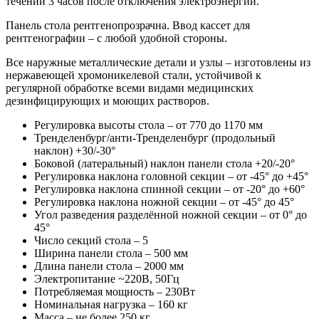
течении 3 часов после отключения электроэнергии.
Панель стола рентгенопрозрачна. Ввод кассет для
рентгенографии – с любой удобной стороны.
Все наружные металлические детали и узлы – изготовлены из
нержавеющей хромоникелевой стали, устойчивой к
регулярной обработке всеми видами медицинских
дезинфицирующих и моющих растворов.
Регулировка высоты стола – от 770 до 1170 мм
Тренделенбург/анти-Тренделенбург (продольный
наклон) +30/-30°
Боковой (латеральный) наклон панели стола +20/-20°
Регулировка наклона головной секции – от -45° до +45°
Регулировка наклона спинной секции – от -20° до +60°
Регулировка наклона ножной секции – от -45° до 45°
Угол разведения разделённой ножной секции – от 0° до
45°
Число секций стола – 5
Ширина панели стола – 500 мм
Длина панели стола – 2000 мм
Электропитание ~220В, 50Гц
Потребляемая мощность – 230Вт
Номинальная нагрузка – 160 кг
Масса – не более 250 кг