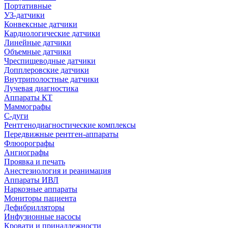
Портативные
УЗ-датчики
Конвексные датчики
Кардиологические датчики
Линейные датчики
Объемные датчики
Чреспищеводные датчики
Допплеровские датчики
Внутриполостные датчики
Лучевая диагностика
Аппараты КТ
Маммографы
С-дуги
Рентгенодиагностические комплексы
Передвижные рентген-аппараты
Флюорографы
Ангиографы
Проявка и печать
Анестезиология и реанимация
Аппараты ИВЛ
Наркозные аппараты
Мониторы пациента
Дефибрилляторы
Инфузионные насосы
Кровати и принадлежности