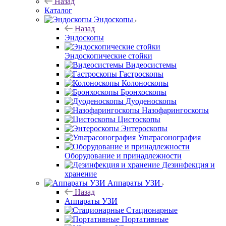
Назад
Каталог
Эндоскопы
Назад
Эндоскопы
Эндоскопические стойки
Видеосистемы
Гастроскопы
Колоноскопы
Бронхоскопы
Дуоденоскопы
Назофарингоскопы
Цистоскопы
Энтероскопы
Ультрасонография
Оборудование и принадлежности
Дезинфекция и
хранение
Аппараты УЗИ
Назад
Аппараты УЗИ
Стационарные
Портативные