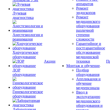
аппаратов
Ремонт
эндоскопов
Лучевая
Ремонт
диагностика
медицинского
оборудования
различной
Анестезиология и
степени
реанимация
сложности
Гарантийное и
постгарантийное
Хирургическое
обслуживание
оборудование
медицинской
Акции
техники
П
Монтаж и обучение
ЛОР
Подбор
оборудование
оборудования
Аппликация и
обучение
медперсонала
Гинекологическое
Ввод в
оборудование
эксплуатацию
медицинского
оборудования и
Лабораторная
монтаж