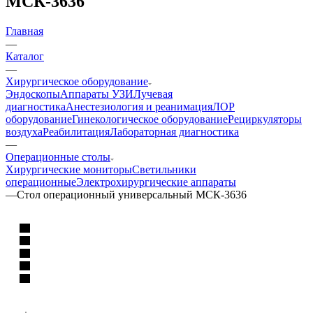
МСК-3636
Главная
—
Каталог
—
Хирургическое оборудование
Эндоскопы
Аппараты УЗИ
Лучевая
диагностика
Анестезиология и реанимация
ЛОР
оборудование
Гинекологическое оборудование
Рециркуляторы
воздуха
Реабилитация
Лабораторная диагностика
—
Операционные столы
Хирургические мониторы
Светильники
операционные
Электрохирургические аппараты
—
Стол операционный универсальный МСК-3636