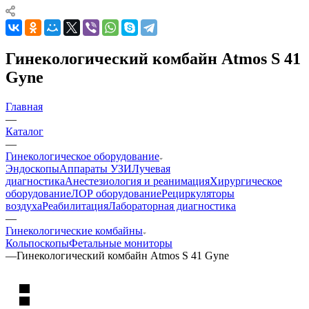
Гинекологический комбайн Atmos S 41
Gyne
Главная
—
Каталог
—
Гинекологическое оборудование
Эндоскопы
Аппараты УЗИ
Лучевая
диагностика
Анестезиология и реанимация
Хирургическое
оборудование
ЛОР оборудование
Рециркуляторы
воздуха
Реабилитация
Лабораторная диагностика
—
Гинекологические комбайны
Кольпоскопы
Фетальные мониторы
—
Гинекологический комбайн Atmos S 41 Gyne