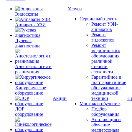
Услуги
Эндоскопы
Сервисный центр
Ремонт УЗИ-
Аппараты УЗИ
аппаратов
Ремонт
эндоскопов
Лучевая
Ремонт
диагностика
медицинского
оборудования
различной
Анестезиология и
степени
реанимация
сложности
Гарантийное и
постгарантийное
Хирургическое
обслуживание
оборудование
медицинской
Акции
техники
П
Монтаж и обучение
ЛОР
Подбор
оборудование
оборудования
Аппликация и
обучение
медперсонала