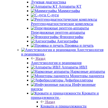
Лучевая диагностика
Аппараты КТ
Маммографы
С-дуги
Рентгенодиагностические комплексы
Передвижные рентген-аппараты
Флюорографы
Ангиографы
Проявка и печать
Анестезиология
и реанимация
Назад
Анестезиология и реанимация
Аппараты ИВЛ
Наркозные аппараты
Мониторы пациента
Дефибрилляторы
Инфузионные
насосы
Кровати и
принадлежности
Назад
Кровати и принадлежности