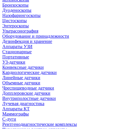
Бронхоскопы
Дуоденоскопы
Назофарингоскопы
Цистоскопы
Энтероскопы
Ультрасонография
Оборудование и принадлежности
Дезинфекция и хранение
Аппараты УЗИ
Стационарные
Портативные
УЗ-датчики
Конвексные датчики
Кардиологические датчики
Линейные датчики
Объемные датчики
Чреспищеводные датчики
Допплеровские датчики
Внутриполостные датчики
Лучевая диагностика
Аппараты КТ
Маммографы
С-дуги
Рентгенодиагностические комплексы