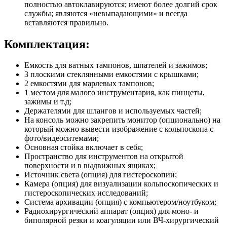
полностью автоклавируются; имеют более долгий срок
службы; являются «невыпадающими» и всегда
вставляются правильно.
Комплектация:
Емкость для ватных тампонов, шпателей и зажимов;
3 плоскими стеклянными емкостями с крышками;
2 емкостями для марлевых тампонов;
1 местом для малого инструментария, как пинцеты,
зажимы и т.д;
Держателями для шлангов и используемых частей;
На консоль можно закрепить монитор (опционально) на
который можно вывести изображение с кольпоскопа с
фото/видеоситемами;
Основная стойка включает в себя;
Пространство для инструментов на открытой
поверхности и в выдвижных ящиках;
Источник света (опция) для гистероскопии;
Камера (опция) для визуализации кольпоскопических и
гистероскопических исследований;
Система архивации (опция) с компьютером/ноутбуком;
Радиохирургический аппарат (опция) для моно- и
биполярной резки и коагуляции или ВЧ-хирургический