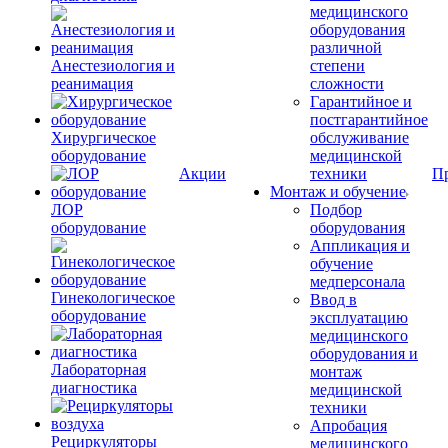
медицинского
оборудования
различной
Анестезиология и
степени
реанимация
сложности
Гарантийное и
постгарантийное
Хирургическое
обслуживание
оборудование
медицинской
Акции
техники
П
Монтаж и обучение
ЛОР
Подбор
оборудование
оборудования
Аппликация и
обучение
медперсонала
Гинекологическое
Ввод в
оборудование
эксплуатацию
медицинского
оборудования и
Лабораторная
монтаж
диагностика
медицинской
техники
Апробация
Рециркуляторы
медицинского