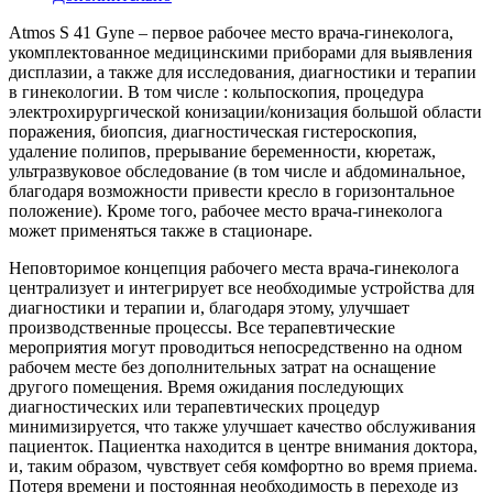
Atmos S 41 Gyne – первое рабочее место врача-гинеколога,
укомплектованное медицинскими приборами для выявления
дисплазии, а также для исследования, диагностики и терапии
в гинекологии. В том числе : кольпоскопия, процедура
электрохирургической конизации/конизация большой области
поражения, биопсия, диагностическая гистероскопия,
удаление полипов, прерывание беременности, кюретаж,
ультразвуковое обследование (в том числе и абдоминальное,
благодаря возможности привести кресло в горизонтальное
положение). Кроме того, рабочее место врача-гинеколога
может применяться также в стационаре.
Неповторимое концепция рабочего места врача-гинеколога
централизует и интегрирует все необходимые устройства для
диагностики и терапии и, благодаря этому, улучшает
производственные процессы. Все терапевтические
мероприятия могут проводиться непосредственно на одном
рабочем месте без дополнительных затрат на оснащение
другого помещения. Время ожидания последующих
диагностических или терапевтических процедур
минимизируется, что также улучшает качество обслуживания
пациенток. Пациентка находится в центре внимания доктора,
и, таким образом, чувствует себя комфортно во время приема.
Потеря времени и постоянная необходимость в переходе из