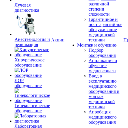
различной
Лучевая
степени
диагностика
сложности
Гарантийное и
постгарантийное
обслуживание
медицинской
Анестезиология и
Акции
техники
П
реанимация
Монтаж и обучение
Подбор
оборудования
Хирургическое
Аппликация и
оборудование
обучение
медперсонала
Ввод в
ЛОР
эксплуатацию
оборудование
медицинского
оборудования и
монтаж
медицинской
Гинекологическое
техники
оборудование
Апробация
медицинского
оборудования
Лабораторная