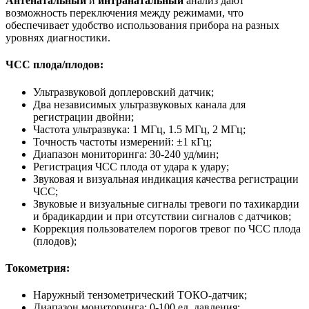
Антенатальный
и
интранатальный
анализ дают
возможность переключения между режимами, что
обеспечивает удобство использования прибора на разных
уровнях диагностики.
ЧСС плода/плодов:
Ультразвуковой доплеровский датчик;
Два независимых ультразвуковых канала для
регистрации двойни;
Частота ультразвука: 1 МГц, 1.5 МГц, 2 МГц;
Точность частоты измерений: ±1 кГц;
Диапазон мониторинга: 30-240 уд/мин;
Регистрация ЧСС плода от удара к удару;
Звуковая и визуальная индикация качества регистрации
ЧСС;
Звуковые и визуальные сигналы тревоги по тахикардии
и брадикардии и при отсутствии сигналов с датчиков;
Коррекция пользователем порогов тревог по ЧСС плода
(плодов);
Токометрия:
Наружный тензометрический ТОКО-датчик;
Диапазон мониторинга: 0-100 ед. давления;