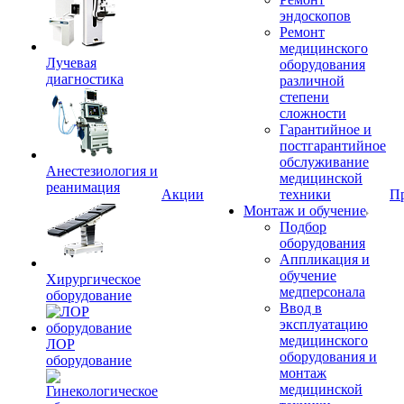
эндоскопов
Ремонт
медицинского
Лучевая
оборудования
диагностика
различной
степени
сложности
Гарантийное и
постгарантийное
обслуживание
Анестезиология и
медицинской
реанимация
Акции
техники
П
Монтаж и обучение
Подбор
оборудования
Аппликация и
обучение
Хирургическое
медперсонала
оборудование
Ввод в
эксплуатацию
медицинского
ЛОР
оборудования и
оборудование
монтаж
медицинской