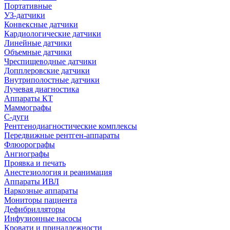
Портативные
УЗ-датчики
Конвексные датчики
Кардиологические датчики
Линейные датчики
Объемные датчики
Чреспищеводные датчики
Допплеровские датчики
Внутриполостные датчики
Лучевая диагностика
Аппараты КТ
Маммографы
С-дуги
Рентгенодиагностические комплексы
Передвижные рентген-аппараты
Флюорографы
Ангиографы
Проявка и печать
Анестезиология и реанимация
Аппараты ИВЛ
Наркозные аппараты
Мониторы пациента
Дефибрилляторы
Инфузионные насосы
Кровати и принадлежности