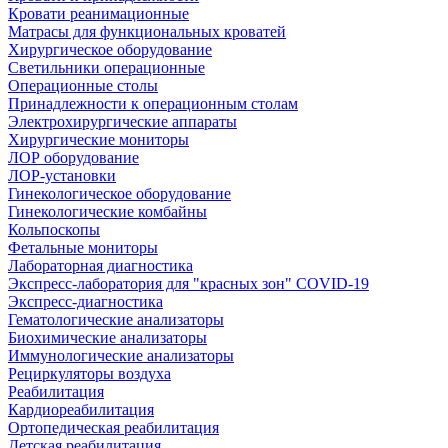
Кровати реанимационные
Матрасы для функциональных кроватей
Хирургическое оборудование
Светильники операционные
Операционные столы
Принадлежности к операционным столам
Электрохирургические аппараты
Хирургические мониторы
ЛОР оборудование
ЛОР-установки
Гинекологическое оборудование
Гинекологические комбайны
Кольпоскопы
Фетальные мониторы
Лабораторная диагностика
Экспресс-лаборатория для "красных зон" COVID-19
Экспресс-диагностика
Гематологические анализаторы
Биохимические анализаторы
Иммунологические анализаторы
Рециркуляторы воздуха
Реабилитация
Кардиореабилитация
Ортопедическая реабилитация
Детская реабилитация