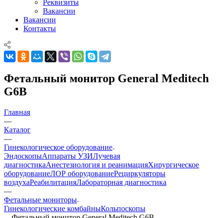
Реквизиты
Вакансии
Вакансии
Контакты
Фетальный монитор General Meditech
G6B
Главная
—
Каталог
—
Гинекологическое оборудование
Эндоскопы
Аппараты УЗИ
Лучевая
диагностика
Анестезиология и реанимация
Хирургическое
оборудование
ЛОР оборудование
Рециркуляторы
воздуха
Реабилитация
Лабораторная диагностика
—
Фетальные мониторы
Гинекологические комбайны
Кольпоскопы
—
Фетальный монитор General Meditech G6B