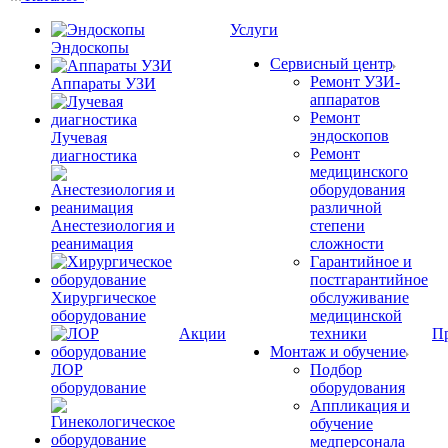
Услуги
Эндоскопы
Сервисный центр
Ремонт УЗИ-
Аппараты УЗИ
аппаратов
Ремонт
эндоскопов
Лучевая
Ремонт
диагностика
медицинского
оборудования
различной
Анестезиология и
степени
реанимация
сложности
Гарантийное и
постгарантийное
Хирургическое
обслуживание
оборудование
медицинской
Акции
техники
П
Монтаж и обучение
ЛОР
Подбор
оборудование
оборудования
Аппликация и
обучение
медперсонала