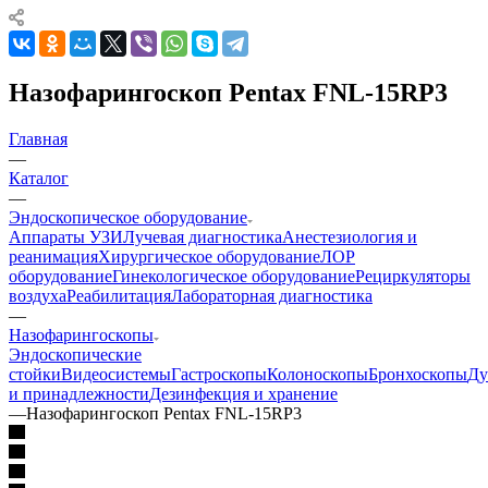
Назофарингоскоп Pentax FNL-15RP3
Главная
—
Каталог
—
Эндоскопическое оборудование
Аппараты УЗИ
Лучевая диагностика
Анестезиология и
реанимация
Хирургическое оборудование
ЛОР
оборудование
Гинекологическое оборудование
Рециркуляторы
воздуха
Реабилитация
Лабораторная диагностика
—
Назофарингоскопы
Эндоскопические
стойки
Видеосистемы
Гастроскопы
Колоноскопы
Бронхоскопы
Ду
и принадлежности
Дезинфекция и хранение
—
Назофарингоскоп Pentax FNL-15RP3