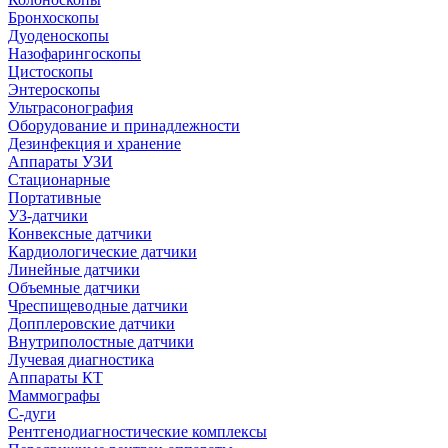
Бронхоскопы
Дуоденоскопы
Назофарингоскопы
Цистоскопы
Энтероскопы
Ультрасонография
Оборудование и принадлежности
Дезинфекция и хранение
Аппараты УЗИ
Стационарные
Портативные
УЗ-датчики
Конвексные датчики
Кардиологические датчики
Линейные датчики
Объемные датчики
Чреспищеводные датчики
Допплеровские датчики
Внутриполостные датчики
Лучевая диагностика
Аппараты КТ
Маммографы
С-дуги
Рентгенодиагностические комплексы