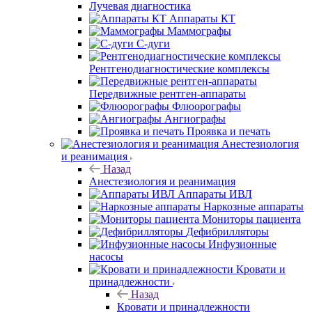
Лучевая диагностика
Аппараты КТ
Маммографы
С-дуги
Рентгенодиагностические комплексы
Передвижные рентген-аппараты
Флюорографы
Ангиографы
Проявка и печать
Анестезиология
и реанимация
Назад
Анестезиология и реанимация
Аппараты ИВЛ
Наркозные аппараты
Мониторы пациента
Дефибрилляторы
Инфузионные
насосы
Кровати и
принадлежности
Назад
Кровати и принадлежности