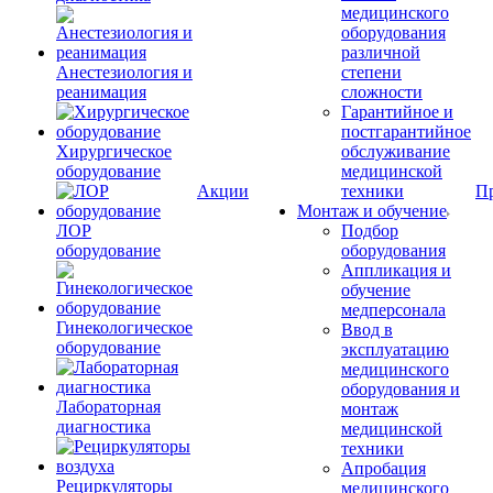
медицинского
оборудования
различной
Анестезиология и
степени
реанимация
сложности
Гарантийное и
постгарантийное
Хирургическое
обслуживание
оборудование
медицинской
Акции
техники
П
Монтаж и обучение
ЛОР
Подбор
оборудование
оборудования
Аппликация и
обучение
медперсонала
Гинекологическое
Ввод в
оборудование
эксплуатацию
медицинского
оборудования и
Лабораторная
монтаж
диагностика
медицинской
техники
Апробация
Рециркуляторы
медицинского