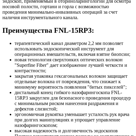
эндоскоп, применяемый в оториноларингологии для осмотра
носовой полости, гортани и горла с возможностью
проведения минимально-инвазивных операций за счет
наличия инструментального канала.
Преимущества FNL-15RP3:
терапевтический канал диаметром 2,2 мм позволяет
использовать эндоскопический инструмент для
операционных вмешательств, включая взятие биопсии;
новая технология сверхтонких оптических волокон
"Superfine Fiber" дает изображение лучшей четкости и
контрастности;
закрытая упаковка гексагональных волокон защищает
отдельные волокна от повреждения, что снижает к
минимуму вероятность появления "битых пикселей";
дистальный конец гибкого назофарингоскопа FNL-
15RP3 закруглен для безопасного проведения процедур
с минимальным риском нанесения раздражения и
дефектов слизистой;
эргономичная рукоятка уменьшает усталость рук врача
при долгих манипуляциях и упрощает управление
назофарингоскопом;
высокая надежность и долговечность эндоскопов