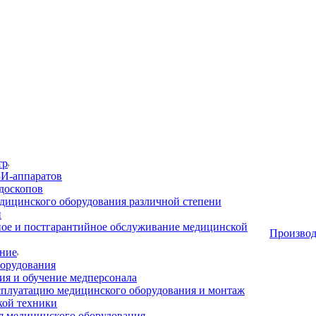
тр
И-аппаратов
доскопов
дицинского оборудования различной степени
и
ое и постгарантийное обслуживание медицинской
Производ
ние
орудования
я и обучение медперсонала
сплуатацию медицинского оборудования и монтаж
кой техники
 медицинского оборудования