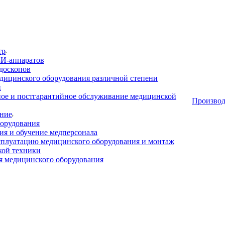
тр
И-аппаратов
доскопов
дицинского оборудования различной степени
и
ое и постгарантийное обслуживание медицинской
Производ
ние
орудования
я и обучение медперсонала
сплуатацию медицинского оборудования и монтаж
кой техники
 медицинского оборудования