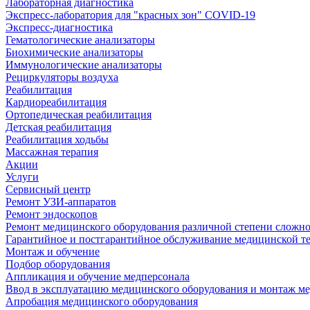
Лабораторная диагностика
Экспресс-лаборатория для "красных зон" COVID-19
Экспресс-диагностика
Гематологические анализаторы
Биохимические анализаторы
Иммунологические анализаторы
Рециркуляторы воздуха
Реабилитация
Кардиореабилитация
Ортопедическая реабилитация
Детская реабилитация
Реабилитация ходьбы
Массажная терапия
Акции
Услуги
Сервисный центр
Ремонт УЗИ-аппаратов
Ремонт эндоскопов
Ремонт медицинского оборудования различной степени сложн
Гарантийное и постгарантийное обслуживание медицинской т
Монтаж и обучение
Подбор оборудования
Аппликация и обучение медперсонала
Ввод в эксплуатацию медицинского оборудования и монтаж м
Апробация медицинского оборудования