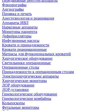
Передвижные рентген-аппараты
Флюорографы
Ангиографы
Проявка и печать
Анестезиология и реанимация
Аппараты ИВЛ
Наркозные аппараты
Мониторы пациента
Дефибрилляторы
Инфузионные насосы
Кровати и принадлежности
Кровати реанимационные
Матрасы для функциональных кроватей
Хирургическое оборудование
Светильники операционные
Операционные столы
Принадлежности к операционным столам
Электрохирургические аппараты
Хирургические мониторы
ЛОР оборудование
ЛОР-установки
Гинекологическое оборудование
Гинекологические комбайны
Кольпоскопы
Фетальные мониторы