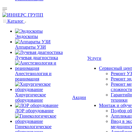
Каталог
Эндоскопы
Аппараты УЗИ
Лучевая диагностика
Услуги
Сервисный цен
Анестезиология и
Ремонт УЗ
реанимация
Ремонт эн
Ремонт ме
сложност
Хирургическое
Гарантийн
Акции
оборудование
техники
Монтаж и обуче
ЛОР оборудование
Подбор об
Аппликаци
Ввод в эк
Гинекологическое
медицинс
оборудование
Апробация