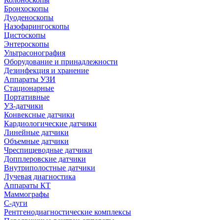
Бронхоскопы
Дуоденоскопы
Назофарингоскопы
Цистоскопы
Энтероскопы
Ультрасонография
Оборудование и принадлежности
Дезинфекция и хранение
Аппараты УЗИ
Стационарные
Портативные
УЗ-датчики
Конвексные датчики
Кардиологические датчики
Линейные датчики
Объемные датчики
Чреспищеводные датчики
Допплеровские датчики
Внутриполостные датчики
Лучевая диагностика
Аппараты КТ
Маммографы
С-дуги
Рентгенодиагностические комплексы