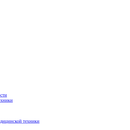
ости
ехники
едицинской техники