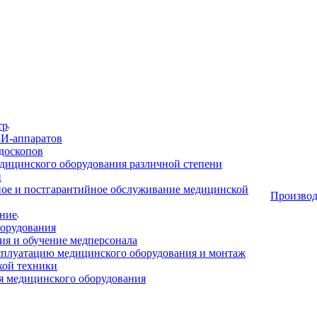
тр
И-аппаратов
доскопов
дицинского оборудования различной степени
и
ое и постгарантийное обслуживание медицинской
Производ
ние
орудования
я и обучение медперсонала
сплуатацию медицинского оборудования и монтаж
кой техники
 медицинского оборудования