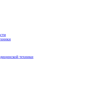
ости
ехники
едицинской техники