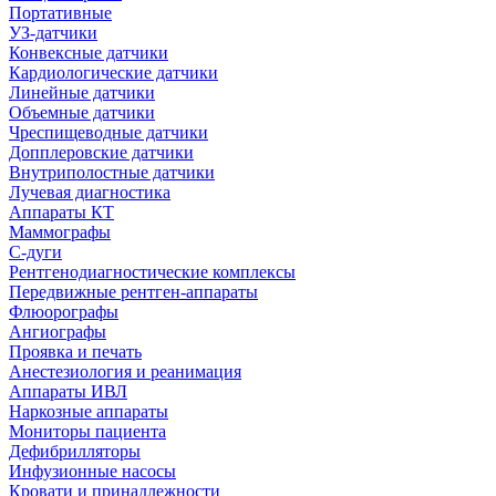
Портативные
УЗ-датчики
Конвексные датчики
Кардиологические датчики
Линейные датчики
Объемные датчики
Чреспищеводные датчики
Допплеровские датчики
Внутриполостные датчики
Лучевая диагностика
Аппараты КТ
Маммографы
С-дуги
Рентгенодиагностические комплексы
Передвижные рентген-аппараты
Флюорографы
Ангиографы
Проявка и печать
Анестезиология и реанимация
Аппараты ИВЛ
Наркозные аппараты
Мониторы пациента
Дефибрилляторы
Инфузионные насосы
Кровати и принадлежности