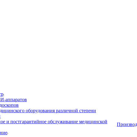
тр
И-аппаратов
доскопов
дицинского оборудования различной степени
и
ое и постгарантийное обслуживание медицинской
Производ
ние