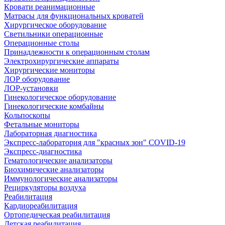
Кровати реанимационные
Матрасы для функциональных кроватей
Хирургическое оборудование
Светильники операционные
Операционные столы
Принадлежности к операционным столам
Электрохирургические аппараты
Хирургические мониторы
ЛОР оборудование
ЛОР-установки
Гинекологическое оборудование
Гинекологические комбайны
Кольпоскопы
Фетальные мониторы
Лабораторная диагностика
Экспресс-лаборатория для "красных зон" COVID-19
Экспресс-диагностика
Гематологические анализаторы
Биохимические анализаторы
Иммунологические анализаторы
Рециркуляторы воздуха
Реабилитация
Кардиореабилитация
Ортопедическая реабилитация
Детская реабилитация