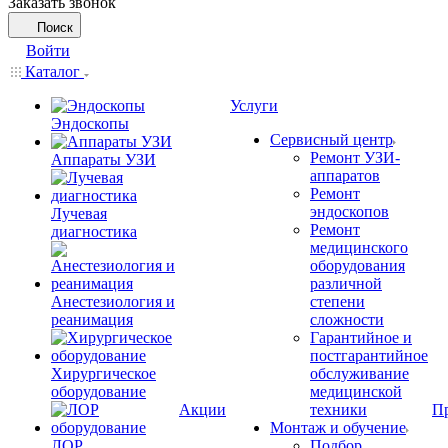
Заказать звонок
Поиск
Войти
Каталог
Услуги
Эндоскопы
Сервисный центр
Ремонт УЗИ-
Аппараты УЗИ
аппаратов
Ремонт
эндоскопов
Лучевая
Ремонт
диагностика
медицинского
оборудования
различной
Анестезиология и
степени
реанимация
сложности
Гарантийное и
постгарантийное
Хирургическое
обслуживание
оборудование
медицинской
Акции
техники
П
Монтаж и обучение
ЛОР
Подбор