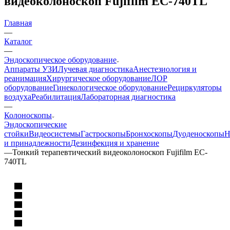
видеоколоноскоп Fujifilm EC-740TL
Главная
—
Каталог
—
Эндоскопическое оборудование
Аппараты УЗИ
Лучевая диагностика
Анестезиология и
реанимация
Хирургическое оборудование
ЛОР
оборудование
Гинекологическое оборудование
Рециркуляторы
воздуха
Реабилитация
Лабораторная диагностика
—
Колоноскопы
Эндоскопические
стойки
Видеосистемы
Гастроскопы
Бронхоскопы
Дуоденоскопы
Н
и принадлежности
Дезинфекция и хранение
—
Тонкий терапевтический видеоколоноскоп Fujifilm EC-
740TL