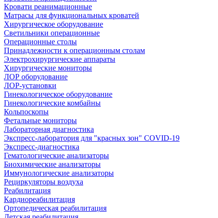
Кровати реанимационные
Матрасы для функциональных кроватей
Хирургическое оборудование
Светильники операционные
Операционные столы
Принадлежности к операционным столам
Электрохирургические аппараты
Хирургические мониторы
ЛОР оборудование
ЛОР-установки
Гинекологическое оборудование
Гинекологические комбайны
Кольпоскопы
Фетальные мониторы
Лабораторная диагностика
Экспресс-лаборатория для "красных зон" COVID-19
Экспресс-диагностика
Гематологические анализаторы
Биохимические анализаторы
Иммунологические анализаторы
Рециркуляторы воздуха
Реабилитация
Кардиореабилитация
Ортопедическая реабилитация
Детская реабилитация