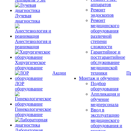
аппаратов
Ремонт
эндоскопов
Лучевая
Ремонт
диагностика
медицинского
оборудования
различной
Анестезиология и
степени
реанимация
сложности
Гарантийное и
постгарантийное
Хирургическое
обслуживание
оборудование
медицинской
Акции
техники
П
Монтаж и обучение
ЛОР
Подбор
оборудование
оборудования
Аппликация и
обучение
медперсонала
Гинекологическое
Ввод в
оборудование
эксплуатацию
медицинского
оборудования и
Лабораторная
монтаж