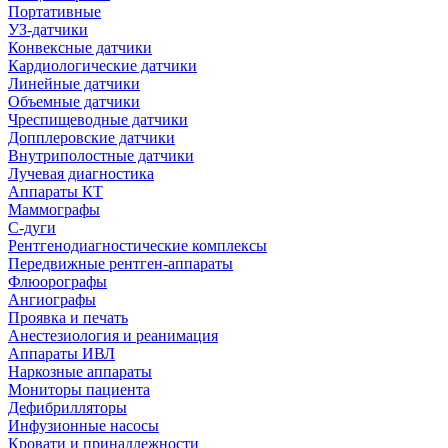
Портативные
УЗ-датчики
Конвексные датчики
Кардиологические датчики
Линейные датчики
Объемные датчики
Чреспищеводные датчики
Допплеровские датчики
Внутриполостные датчики
Лучевая диагностика
Аппараты КТ
Маммографы
С-дуги
Рентгенодиагностические комплексы
Передвижные рентген-аппараты
Флюорографы
Ангиографы
Проявка и печать
Анестезиология и реанимация
Аппараты ИВЛ
Наркозные аппараты
Мониторы пациента
Дефибрилляторы
Инфузионные насосы
Кровати и принадлежности