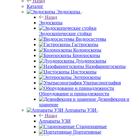
Назад
Каталог
Эндоскопы
Назад
Эндоскопы
Эндоскопические стойки
Видеосистемы
Гастроскопы
Колоноскопы
Бронхоскопы
Дуоденоскопы
Назофарингоскопы
Цистоскопы
Энтероскопы
Ультрасонография
Оборудование и принадлежности
Дезинфекция и
хранение
Аппараты УЗИ
Назад
Аппараты УЗИ
Стационарные
Портативные