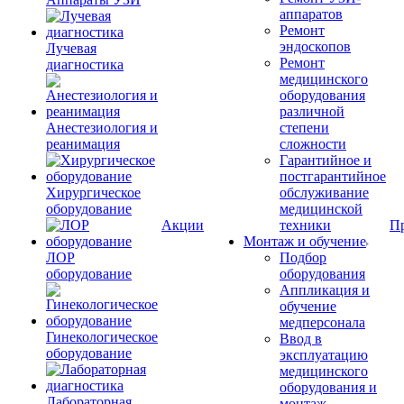
аппаратов
Ремонт
эндоскопов
Лучевая
Ремонт
диагностика
медицинского
оборудования
различной
Анестезиология и
степени
реанимация
сложности
Гарантийное и
постгарантийное
Хирургическое
обслуживание
оборудование
медицинской
Акции
техники
П
Монтаж и обучение
ЛОР
Подбор
оборудование
оборудования
Аппликация и
обучение
медперсонала
Гинекологическое
Ввод в
оборудование
эксплуатацию
медицинского
оборудования и
Лабораторная
монтаж