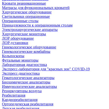
Кровати реанимационные
Матрасы для функциональных кроватей
Хирургическое оборудование
Светильники операционные
Операционные столы
Принадлежности к операционным столам
Электрохирургические аппараты
Хирургические мониторы
ЛОР оборудование
ЛОР-установки
Гинекологическое оборудование
Гинекологические комбайны
Кольпоскопы
Фетальные мониторы
Лабораторная диагностика
Экспресс-лаборатория для "красных зон" COVID-19
Экспресс-диагностика
Гематологические анализаторы
Биохимические анализаторы
Иммунологические анализаторы
Рециркуляторы воздуха
Реабилитация
Кардиореабилитация
Ортопедическая реабилитация
Детская реабилитация