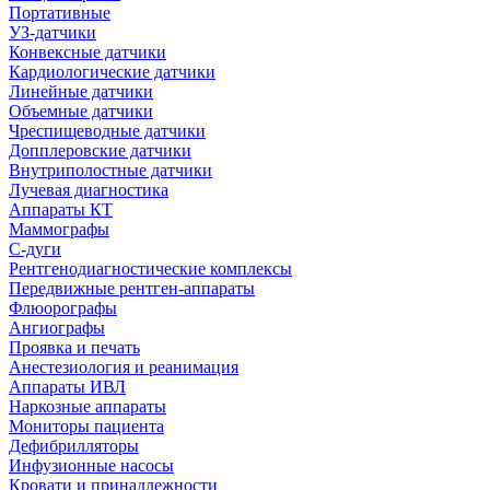
Портативные
УЗ-датчики
Конвексные датчики
Кардиологические датчики
Линейные датчики
Объемные датчики
Чреспищеводные датчики
Допплеровские датчики
Внутриполостные датчики
Лучевая диагностика
Аппараты КТ
Маммографы
С-дуги
Рентгенодиагностические комплексы
Передвижные рентген-аппараты
Флюорографы
Ангиографы
Проявка и печать
Анестезиология и реанимация
Аппараты ИВЛ
Наркозные аппараты
Мониторы пациента
Дефибрилляторы
Инфузионные насосы
Кровати и принадлежности