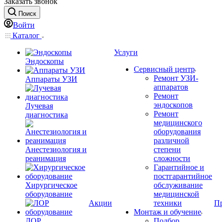
Заказать звонок
Поиск
Войти
Каталог
Услуги
Эндоскопы
Сервисный центр
Ремонт УЗИ-
Аппараты УЗИ
аппаратов
Ремонт
эндоскопов
Лучевая
Ремонт
диагностика
медицинского
оборудования
различной
Анестезиология и
степени
реанимация
сложности
Гарантийное и
постгарантийное
Хирургическое
обслуживание
оборудование
медицинской
Акции
техники
П
Монтаж и обучение
ЛОР
Подбор