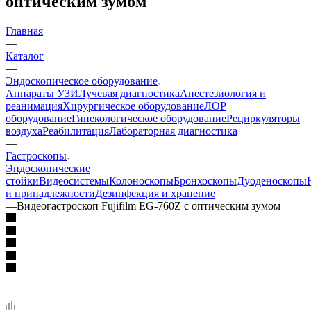
оптическим зумом
Главная
—
Каталог
—
Эндоскопическое оборудование
Аппараты УЗИ
Лучевая диагностика
Анестезиология и
реанимация
Хирургическое оборудование
ЛОР
оборудование
Гинекологическое оборудование
Рециркуляторы
воздуха
Реабилитация
Лабораторная диагностика
—
Гастроскопы
Эндоскопические
стойки
Видеосистемы
Колоноскопы
Бронхоскопы
Дуоденоскопы
и принадлежности
Дезинфекция и хранение
—
Видеогастроскоп Fujifilm EG-760Z с оптическим зумом