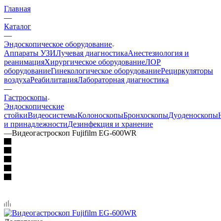
Главная
—
Каталог
—
Эндоскопическое оборудование
Аппараты УЗИ
Лучевая диагностика
Анестезиология и
реанимация
Хирургическое оборудование
ЛОР
оборудование
Гинекологическое оборудование
Рециркуляторы
воздуха
Реабилитация
Лабораторная диагностика
—
Гастроскопы
Эндоскопические
стойки
Видеосистемы
Колоноскопы
Бронхоскопы
Дуоденоскопы
и принадлежности
Дезинфекция и хранение
—
Видеогастроскоп Fujifilm EG-600WR