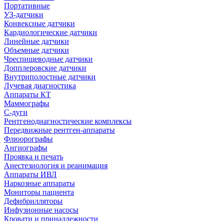
Портативные
УЗ-датчики
Конвексные датчики
Кардиологические датчики
Линейные датчики
Объемные датчики
Чреспищеводные датчики
Допплеровские датчики
Внутриполостные датчики
Лучевая диагностика
Аппараты КТ
Маммографы
С-дуги
Рентгенодиагностические комплексы
Передвижные рентген-аппараты
Флюорографы
Ангиографы
Проявка и печать
Анестезиология и реанимация
Аппараты ИВЛ
Наркозные аппараты
Мониторы пациента
Дефибрилляторы
Инфузионные насосы
Кровати и принадлежности