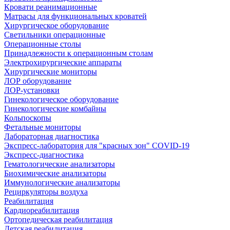
Кровати реанимационные
Матрасы для функциональных кроватей
Хирургическое оборудование
Светильники операционные
Операционные столы
Принадлежности к операционным столам
Электрохирургические аппараты
Хирургические мониторы
ЛОР оборудование
ЛОР-установки
Гинекологическое оборудование
Гинекологические комбайны
Кольпоскопы
Фетальные мониторы
Лабораторная диагностика
Экспресс-лаборатория для "красных зон" COVID-19
Экспресс-диагностика
Гематологические анализаторы
Биохимические анализаторы
Иммунологические анализаторы
Рециркуляторы воздуха
Реабилитация
Кардиореабилитация
Ортопедическая реабилитация
Детская реабилитация