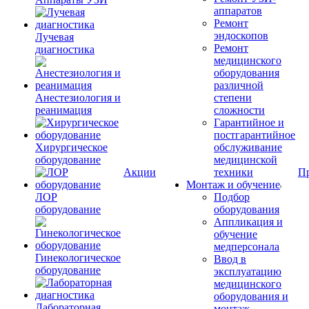
аппаратов
Ремонт
эндоскопов
Лучевая
Ремонт
диагностика
медицинского
оборудования
различной
Анестезиология и
степени
реанимация
сложности
Гарантийное и
постгарантийное
Хирургическое
обслуживание
оборудование
медицинской
Акции
техники
П
Монтаж и обучение
ЛОР
Подбор
оборудование
оборудования
Аппликация и
обучение
медперсонала
Гинекологическое
Ввод в
оборудование
эксплуатацию
медицинского
оборудования и
Лабораторная
монтаж