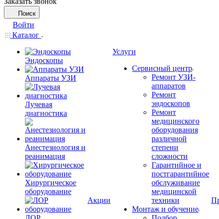
Заказать звонок
Поиск
Войти
Каталог
Услуги
Эндоскопы
Сервисный центр
Ремонт УЗИ-
Аппараты УЗИ
аппаратов
Ремонт
эндоскопов
Лучевая
Ремонт
диагностика
медицинского
оборудования
различной
Анестезиология и
степени
реанимация
сложности
Гарантийное и
постгарантийное
Хирургическое
обслуживание
оборудование
медицинской
Акции
техники
П
Монтаж и обучение
ЛОР
Подбор