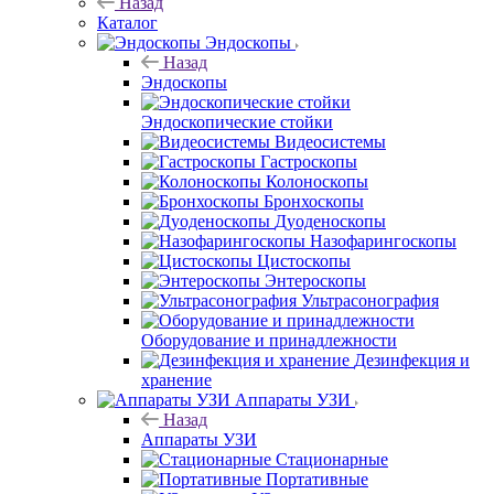
Назад
Каталог
Эндоскопы
Назад
Эндоскопы
Эндоскопические стойки
Видеосистемы
Гастроскопы
Колоноскопы
Бронхоскопы
Дуоденоскопы
Назофарингоскопы
Цистоскопы
Энтероскопы
Ультрасонография
Оборудование и принадлежности
Дезинфекция и
хранение
Аппараты УЗИ
Назад
Аппараты УЗИ
Стационарные
Портативные