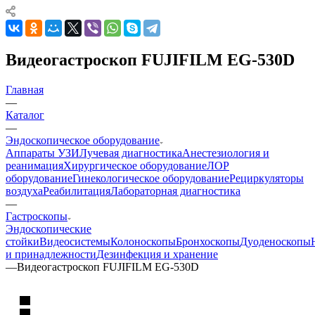
Видеогастроскоп FUJIFILM EG-530D
Главная
—
Каталог
—
Эндоскопическое оборудование
Аппараты УЗИ
Лучевая диагностика
Анестезиология и
реанимация
Хирургическое оборудование
ЛОР
оборудование
Гинекологическое оборудование
Рециркуляторы
воздуха
Реабилитация
Лабораторная диагностика
—
Гастроскопы
Эндоскопические
стойки
Видеосистемы
Колоноскопы
Бронхоскопы
Дуоденоскопы
и принадлежности
Дезинфекция и хранение
—
Видеогастроскоп FUJIFILM EG-530D