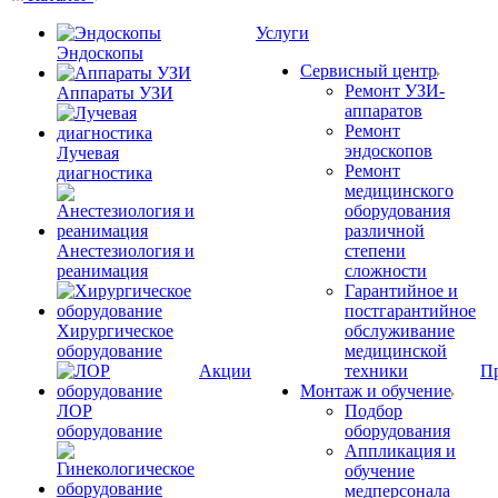
Услуги
Эндоскопы
Сервисный центр
Ремонт УЗИ-
Аппараты УЗИ
аппаратов
Ремонт
эндоскопов
Лучевая
Ремонт
диагностика
медицинского
оборудования
различной
Анестезиология и
степени
реанимация
сложности
Гарантийное и
постгарантийное
Хирургическое
обслуживание
оборудование
медицинской
Акции
техники
П
Монтаж и обучение
ЛОР
Подбор
оборудование
оборудования
Аппликация и
обучение
медперсонала