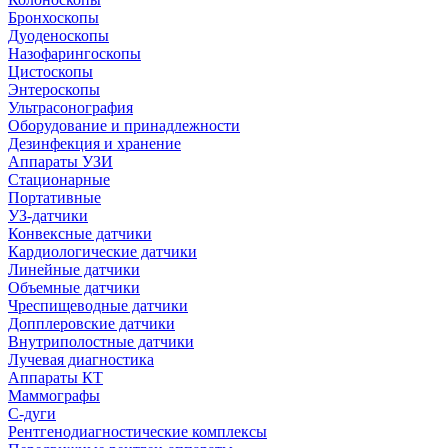
Бронхоскопы
Дуоденоскопы
Назофарингоскопы
Цистоскопы
Энтероскопы
Ультрасонография
Оборудование и принадлежности
Дезинфекция и хранение
Аппараты УЗИ
Стационарные
Портативные
УЗ-датчики
Конвексные датчики
Кардиологические датчики
Линейные датчики
Объемные датчики
Чреспищеводные датчики
Допплеровские датчики
Внутриполостные датчики
Лучевая диагностика
Аппараты КТ
Маммографы
С-дуги
Рентгенодиагностические комплексы