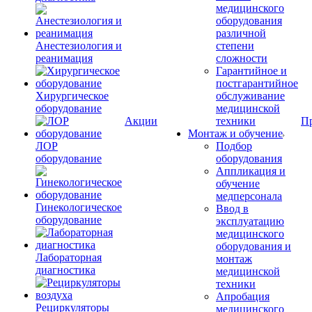
медицинского
оборудования
различной
Анестезиология и
степени
реанимация
сложности
Гарантийное и
постгарантийное
Хирургическое
обслуживание
оборудование
медицинской
Акции
техники
П
Монтаж и обучение
ЛОР
Подбор
оборудование
оборудования
Аппликация и
обучение
медперсонала
Гинекологическое
Ввод в
оборудование
эксплуатацию
медицинского
оборудования и
Лабораторная
монтаж
диагностика
медицинской
техники
Апробация
Рециркуляторы
медицинского