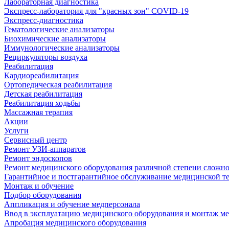
Лабораторная диагностика
Экспресс-лаборатория для "красных зон" COVID-19
Экспресс-диагностика
Гематологические анализаторы
Биохимические анализаторы
Иммунологические анализаторы
Рециркуляторы воздуха
Реабилитация
Кардиореабилитация
Ортопедическая реабилитация
Детская реабилитация
Реабилитация ходьбы
Массажная терапия
Акции
Услуги
Сервисный центр
Ремонт УЗИ-аппаратов
Ремонт эндоскопов
Ремонт медицинского оборудования различной степени сложн
Гарантийное и постгарантийное обслуживание медицинской т
Монтаж и обучение
Подбор оборудования
Аппликация и обучение медперсонала
Ввод в эксплуатацию медицинского оборудования и монтаж м
Апробация медицинского оборудования