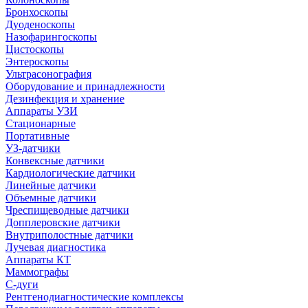
Бронхоскопы
Дуоденоскопы
Назофарингоскопы
Цистоскопы
Энтероскопы
Ультрасонография
Оборудование и принадлежности
Дезинфекция и хранение
Аппараты УЗИ
Стационарные
Портативные
УЗ-датчики
Конвексные датчики
Кардиологические датчики
Линейные датчики
Объемные датчики
Чреспищеводные датчики
Допплеровские датчики
Внутриполостные датчики
Лучевая диагностика
Аппараты КТ
Маммографы
С-дуги
Рентгенодиагностические комплексы