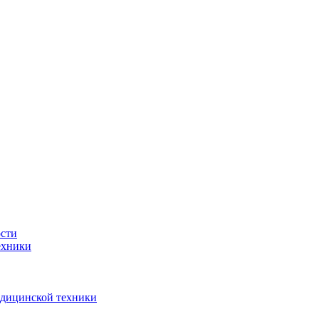
ости
ехники
едицинской техники