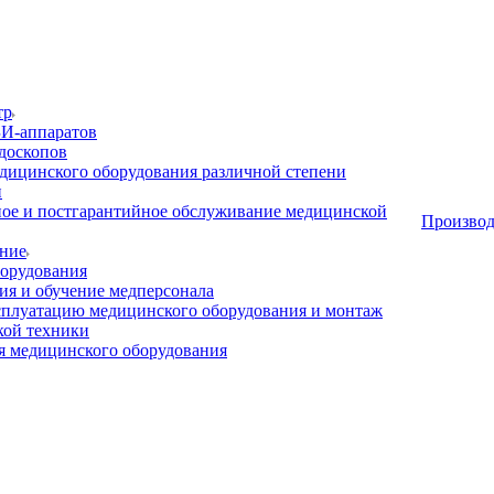
тр
И-аппаратов
доскопов
дицинского оборудования различной степени
и
ое и постгарантийное обслуживание медицинской
Производ
ние
орудования
я и обучение медперсонала
сплуатацию медицинского оборудования и монтаж
кой техники
 медицинского оборудования