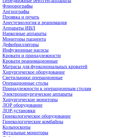
Передвижные рентген-аппараты
Флюорографы
Ангиографы
Проявка и печать
Анестезиология и реанимация
Аппараты ИВЛ
Наркозные аппараты
Мониторы пациента
Дефибрилляторы
Инфузионные насосы
Кровати и принадлежности
Кровати реанимационные
Матрасы для функциональных кроватей
Хирургическое оборудование
Светильники операционные
Операционные столы
Принадлежности к операционным столам
Электрохирургические аппараты
Хирургические мониторы
ЛОР оборудование
ЛОР-установки
Гинекологическое оборудование
Гинекологические комбайны
Кольпоскопы
Фетальные мониторы