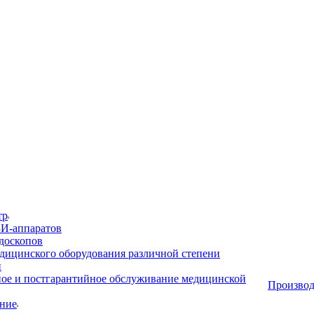
тр
И-аппаратов
доскопов
дицинского оборудования различной степени
и
ое и постгарантийное обслуживание медицинской
Производ
ние