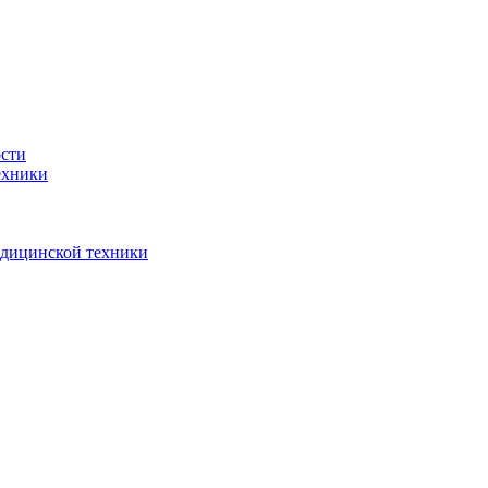
ости
ехники
едицинской техники