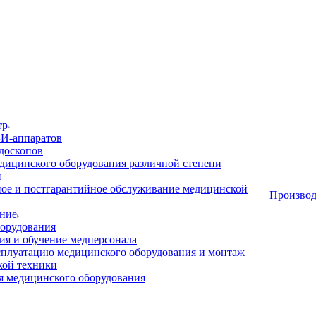
тр
И-аппаратов
доскопов
дицинского оборудования различной степени
и
ое и постгарантийное обслуживание медицинской
Производ
ние
орудования
я и обучение медперсонала
сплуатацию медицинского оборудования и монтаж
кой техники
 медицинского оборудования