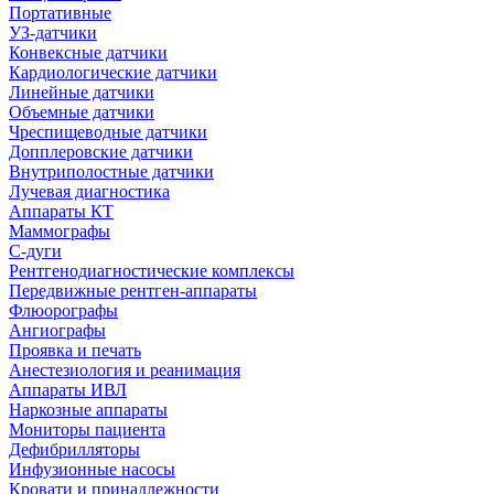
Портативные
УЗ-датчики
Конвексные датчики
Кардиологические датчики
Линейные датчики
Объемные датчики
Чреспищеводные датчики
Допплеровские датчики
Внутриполостные датчики
Лучевая диагностика
Аппараты КТ
Маммографы
С-дуги
Рентгенодиагностические комплексы
Передвижные рентген-аппараты
Флюорографы
Ангиографы
Проявка и печать
Анестезиология и реанимация
Аппараты ИВЛ
Наркозные аппараты
Мониторы пациента
Дефибрилляторы
Инфузионные насосы
Кровати и принадлежности