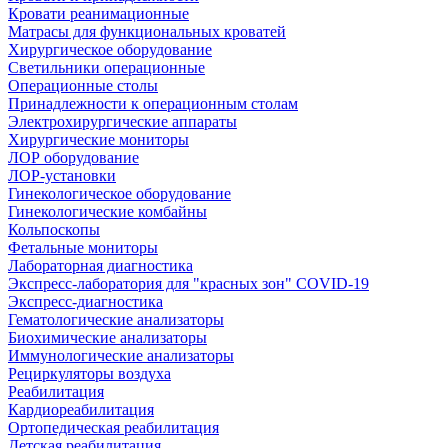
Кровати реанимационные
Матрасы для функциональных кроватей
Хирургическое оборудование
Светильники операционные
Операционные столы
Принадлежности к операционным столам
Электрохирургические аппараты
Хирургические мониторы
ЛОР оборудование
ЛОР-установки
Гинекологическое оборудование
Гинекологические комбайны
Кольпоскопы
Фетальные мониторы
Лабораторная диагностика
Экспресс-лаборатория для "красных зон" COVID-19
Экспресс-диагностика
Гематологические анализаторы
Биохимические анализаторы
Иммунологические анализаторы
Рециркуляторы воздуха
Реабилитация
Кардиореабилитация
Ортопедическая реабилитация
Детская реабилитация