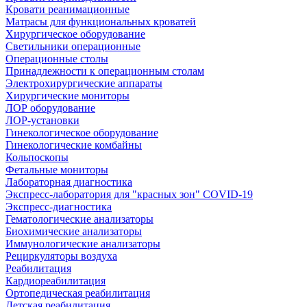
Кровати реанимационные
Матрасы для функциональных кроватей
Хирургическое оборудование
Светильники операционные
Операционные столы
Принадлежности к операционным столам
Электрохирургические аппараты
Хирургические мониторы
ЛОР оборудование
ЛОР-установки
Гинекологическое оборудование
Гинекологические комбайны
Кольпоскопы
Фетальные мониторы
Лабораторная диагностика
Экспресс-лаборатория для "красных зон" COVID-19
Экспресс-диагностика
Гематологические анализаторы
Биохимические анализаторы
Иммунологические анализаторы
Рециркуляторы воздуха
Реабилитация
Кардиореабилитация
Ортопедическая реабилитация
Детская реабилитация