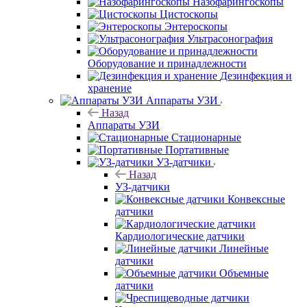
Назофарингоскопы
Цистоскопы
Энтероскопы
Ультрасонография
Оборудование и принадлежности
Дезинфекция и
хранение
Аппараты УЗИ
Назад
Аппараты УЗИ
Стационарные
Портативные
УЗ-датчики
Назад
УЗ-датчики
Конвексные
датчики
Кардиологические датчики
Линейные
датчики
Объемные
датчики