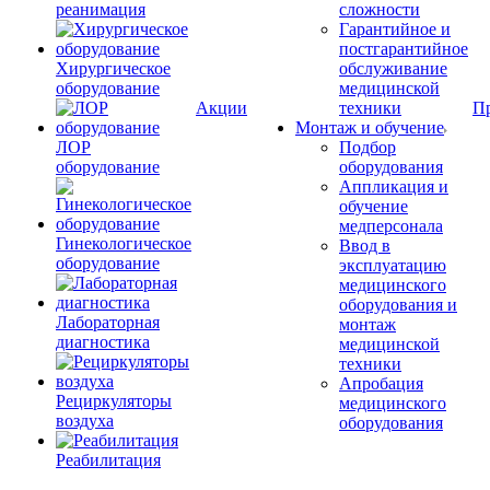
реанимация
сложности
Гарантийное и
постгарантийное
Хирургическое
обслуживание
оборудование
медицинской
Акции
техники
П
Монтаж и обучение
ЛОР
Подбор
оборудование
оборудования
Аппликация и
обучение
медперсонала
Гинекологическое
Ввод в
оборудование
эксплуатацию
медицинского
оборудования и
Лабораторная
монтаж
диагностика
медицинской
техники
Апробация
Рециркуляторы
медицинского
воздуха
оборудования
Реабилитация