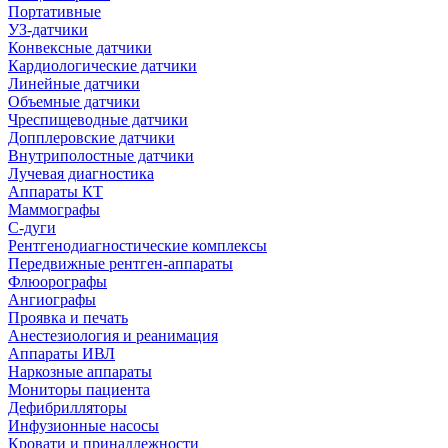
Портативные
УЗ-датчики
Конвексные датчики
Кардиологические датчики
Линейные датчики
Объемные датчики
Чреспищеводные датчики
Допплеровские датчики
Внутриполостные датчики
Лучевая диагностика
Аппараты КТ
Маммографы
С-дуги
Рентгенодиагностические комплексы
Передвижные рентген-аппараты
Флюорографы
Ангиографы
Проявка и печать
Анестезиология и реанимация
Аппараты ИВЛ
Наркозные аппараты
Мониторы пациента
Дефибрилляторы
Инфузионные насосы
Кровати и принадлежности