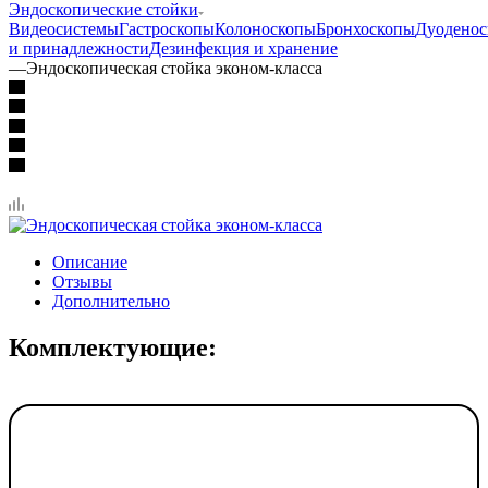
Эндоскопические стойки
Видеосистемы
Гастроскопы
Колоноскопы
Бронхоскопы
Дуодено
и принадлежности
Дезинфекция и хранение
—
Эндоскопическая стойка эконом-класса
Описание
Отзывы
Дополнительно
Комплектующие: