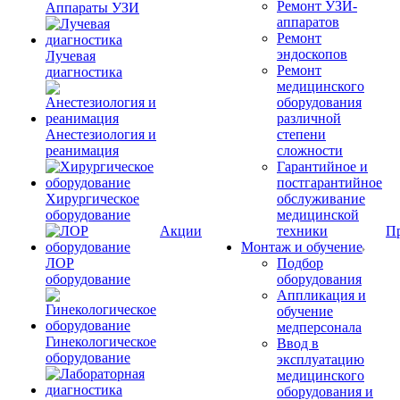
Ремонт УЗИ-
Аппараты УЗИ
аппаратов
Ремонт
эндоскопов
Лучевая
Ремонт
диагностика
медицинского
оборудования
различной
Анестезиология и
степени
реанимация
сложности
Гарантийное и
постгарантийное
Хирургическое
обслуживание
оборудование
медицинской
Акции
техники
П
Монтаж и обучение
ЛОР
Подбор
оборудование
оборудования
Аппликация и
обучение
медперсонала
Гинекологическое
Ввод в
оборудование
эксплуатацию
медицинского
оборудования и