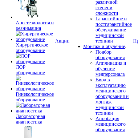
различной
степени
сложности
Гарантийное и
Анестезиология и
постгарантийное
реанимация
обслуживание
медицинской
Акции
техники
П
Хирургическое
Монтаж и обучение
оборудование
Подбор
оборудования
Аппликация и
ЛОР
обучение
оборудование
медперсонала
Ввод в
эксплуатацию
медицинского
Гинекологическое
оборудования и
оборудование
монтаж
медицинской
техники
Лабораторная
Апробация
диагностика
медицинского
оборудования