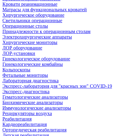
Кровати реанимационные
Матрасы для функциональных кроватей
Хирургическое оборудование
Светильники операционные
Операционные столы
Принадлежности к операционным столам
Электрохирургические аппараты
Хирургические мониторы
ЛОР оборудование
ЛОР-установки
Гинекологическое оборудование
Гинекологические комбайны
Кольпоскопы
Фетальные мониторы
Лабораторная диагностика
Экспресс-лаборатория для "красных зон" COVID-19
Экспресс-диагностика
Гематологические анализаторы
Биохимические анализаторы
Иммунологические анализаторы
Рециркуляторы воздуха
Реабилитация
Кардиореабилитация
Ортопедическая реабилитация
Детская реабилитация