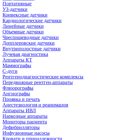
Портативные
УЗ-датчики
Конвексные датчики
Кардиологические датчики
Линейные датчики
Объемные датчики
Чреспищеводные датчики
Допплеровские датчики
Внутриполостные датчики
Лучевая диагностика
Аппараты КТ
Маммографы
С-дуги
Рентгенодиагностические комплексы
Передвижные рентген-аппараты
Флюорографы
Ангиографы
Проявка и печать
Анестезиология и реанимация
Аппараты ИВЛ
Наркозные аппараты
Мониторы пациента
Дефибрилляторы
Инфузионные насосы
Кровати и принадлежности