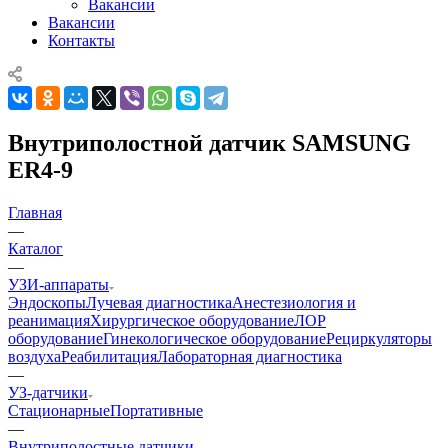
Вакансии
Вакансии
Контакты
Внутриполостной датчик SAMSUNG
ER4-9
Главная
—
Каталог
—
УЗИ-аппараты
Эндоскопы
Лучевая диагностика
Анестезиология и
реанимация
Хирургическое оборудование
ЛОР
оборудование
Гинекологическое оборудование
Рециркуляторы
воздуха
Реабилитация
Лабораторная диагностика
—
УЗ-датчики
Стационарные
Портативные
—
Внутриполостные датчики