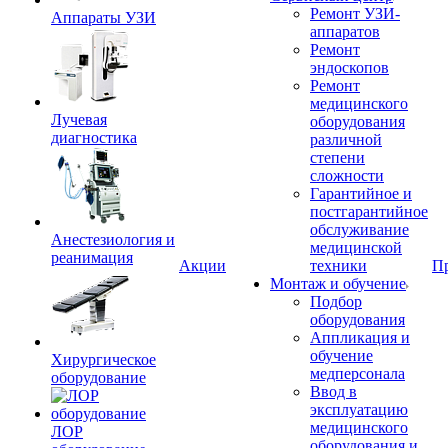
Ремонт УЗИ-
Аппараты УЗИ
аппаратов
Ремонт
эндоскопов
Ремонт
медицинского
Лучевая
оборудования
диагностика
различной
степени
сложности
Гарантийное и
постгарантийное
обслуживание
Анестезиология и
медицинской
реанимация
Акции
техники
П
Монтаж и обучение
Подбор
оборудования
Аппликация и
обучение
Хирургическое
медперсонала
оборудование
Ввод в
эксплуатацию
медицинского
ЛОР
оборудования и