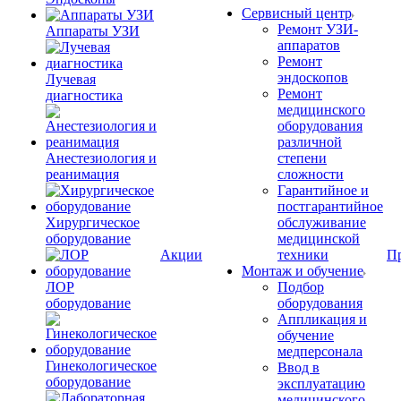
Сервисный центр
Ремонт УЗИ-
Аппараты УЗИ
аппаратов
Ремонт
эндоскопов
Лучевая
Ремонт
диагностика
медицинского
оборудования
различной
Анестезиология и
степени
реанимация
сложности
Гарантийное и
постгарантийное
Хирургическое
обслуживание
оборудование
медицинской
Акции
техники
П
Монтаж и обучение
ЛОР
Подбор
оборудование
оборудования
Аппликация и
обучение
медперсонала
Гинекологическое
Ввод в
оборудование
эксплуатацию
медицинского