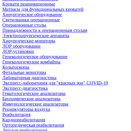
Кровати реанимационные
Матрасы для функциональных кроватей
Хирургическое оборудование
Светильники операционные
Операционные столы
Принадлежности к операционным столам
Электрохирургические аппараты
Хирургические мониторы
ЛОР оборудование
ЛОР-установки
Гинекологическое оборудование
Гинекологические комбайны
Кольпоскопы
Фетальные мониторы
Лабораторная диагностика
Экспресс-лаборатория для "красных зон" COVID-19
Экспресс-диагностика
Гематологические анализаторы
Биохимические анализаторы
Иммунологические анализаторы
Рециркуляторы воздуха
Реабилитация
Кардиореабилитация
Ортопедическая реабилитация
Детская реабилитация