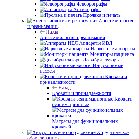
Флюорографы
Ангиографы
Проявка и печать
Анестезиология
и реанимация
Назад
Анестезиология и реанимация
Аппараты ИВЛ
Наркозные аппараты
Мониторы пациента
Дефибрилляторы
Инфузионные
насосы
Кровати и
принадлежности
Назад
Кровати и принадлежности
Кровати
реанимационные
Матрасы для функциональных
кроватей
Хирургическое
оборудование