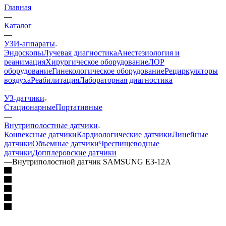
Главная
—
Каталог
—
УЗИ-аппараты
Эндоскопы
Лучевая диагностика
Анестезиология и
реанимация
Хирургическое оборудование
ЛОР
оборудование
Гинекологическое оборудование
Рециркуляторы
воздуха
Реабилитация
Лабораторная диагностика
—
УЗ-датчики
Стационарные
Портативные
—
Внутриполостные датчики
Конвексные датчики
Кардиологические датчики
Линейные
датчики
Объемные датчики
Чреспищеводные
датчики
Допплеровские датчики
—
Внутриполостной датчик SAMSUNG E3-12A