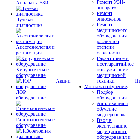
Ремонт УЗИ-
Аппараты УЗИ
аппаратов
Ремонт
эндоскопов
Лучевая
Ремонт
диагностика
медицинского
оборудования
различной
Анестезиология и
степени
реанимация
сложности
Гарантийное и
постгарантийное
Хирургическое
обслуживание
оборудование
медицинской
Акции
техники
П
Монтаж и обучение
ЛОР
Подбор
оборудование
оборудования
Аппликация и
обучение
медперсонала
Гинекологическое
Ввод в
оборудование
эксплуатацию
медицинского
оборудования и