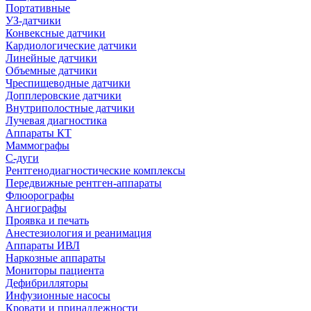
Портативные
УЗ-датчики
Конвексные датчики
Кардиологические датчики
Линейные датчики
Объемные датчики
Чреспищеводные датчики
Допплеровские датчики
Внутриполостные датчики
Лучевая диагностика
Аппараты КТ
Маммографы
С-дуги
Рентгенодиагностические комплексы
Передвижные рентген-аппараты
Флюорографы
Ангиографы
Проявка и печать
Анестезиология и реанимация
Аппараты ИВЛ
Наркозные аппараты
Мониторы пациента
Дефибрилляторы
Инфузионные насосы
Кровати и принадлежности