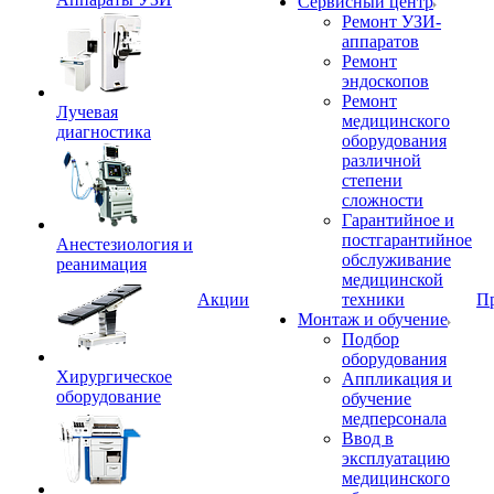
Сервисный центр
Ремонт УЗИ-
аппаратов
Ремонт
эндоскопов
Ремонт
Лучевая
медицинского
диагностика
оборудования
различной
степени
сложности
Гарантийное и
постгарантийное
Анестезиология и
обслуживание
реанимация
медицинской
Акции
техники
П
Монтаж и обучение
Подбор
оборудования
Хирургическое
Аппликация и
оборудование
обучение
медперсонала
Ввод в
эксплуатацию
медицинского