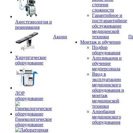
степени
сложности
Гарантийное и
постгарантийное
Анестезиология и
обслуживание
реанимация
медицинской
Акции
техники
П
Монтаж и обучение
Подбор
оборудования
Хирургическое
Аппликация и
оборудование
обучение
медперсонала
Ввод в
эксплуатацию
медицинского
оборудования и
ЛОР
монтаж
оборудование
медицинской
техники
Апробация
медицинского
Гинекологическое
оборудования
оборудование