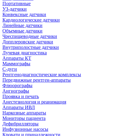
Портативные
УЗ-датчики
Конвексные датчики
Кардиологические датчики
Линейные датчики
Объемные датчики
Чреспищеводные датчики
Допплеровские датчики
Внутриполостные датчики
Лучевая диагностика
Аппараты КТ
Маммографы
С-дуги
Рентгенодиагностические комплексы
Передвижные рентген-аппараты
Флюорографы
Ангиографы
Проявка и печать
Анестезиология и реанимация
Аппараты ИВЛ
Наркозные аппараты
Мониторы пациента
Дефибрилляторы
Инфузионные насосы
Кровати и принадлежности