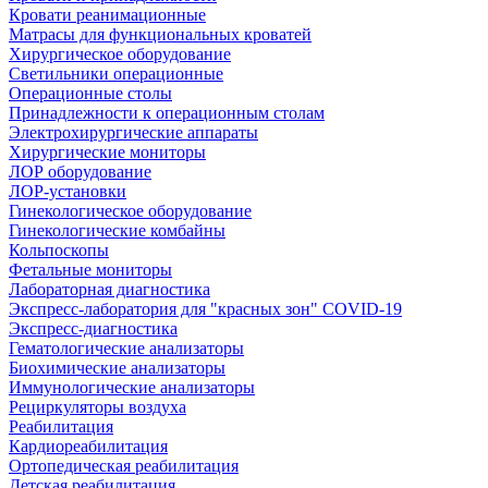
Кровати реанимационные
Матрасы для функциональных кроватей
Хирургическое оборудование
Светильники операционные
Операционные столы
Принадлежности к операционным столам
Электрохирургические аппараты
Хирургические мониторы
ЛОР оборудование
ЛОР-установки
Гинекологическое оборудование
Гинекологические комбайны
Кольпоскопы
Фетальные мониторы
Лабораторная диагностика
Экспресс-лаборатория для "красных зон" COVID-19
Экспресс-диагностика
Гематологические анализаторы
Биохимические анализаторы
Иммунологические анализаторы
Рециркуляторы воздуха
Реабилитация
Кардиореабилитация
Ортопедическая реабилитация
Детская реабилитация