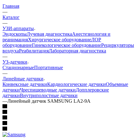
Главная
—
Каталог
—
УЗИ-аппараты
Эндоскопы
Лучевая диагностика
Анестезиология и
реанимация
Хирургическое оборудование
ЛОР
оборудование
Гинекологическое оборудование
Рециркуляторы
воздуха
Реабилитация
Лабораторная диагностика
—
УЗ-датчики
Стационарные
Портативные
—
Линейные датчики
Конвексные датчики
Кардиологические датчики
Объемные
датчики
Чреспищеводные датчики
Допплеровские
датчики
Внутриполостные датчики
—
Линейный датчик SAMSUNG LA2-9A