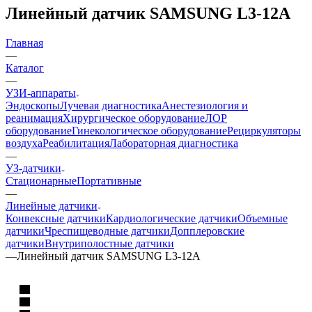
Линейный датчик SAMSUNG L3-12A
Главная
—
Каталог
—
УЗИ-аппараты
Эндоскопы
Лучевая диагностика
Анестезиология и
реанимация
Хирургическое оборудование
ЛОР
оборудование
Гинекологическое оборудование
Рециркуляторы
воздуха
Реабилитация
Лабораторная диагностика
—
УЗ-датчики
Стационарные
Портативные
—
Линейные датчики
Конвексные датчики
Кардиологические датчики
Объемные
датчики
Чреспищеводные датчики
Допплеровские
датчики
Внутриполостные датчики
—
Линейный датчик SAMSUNG L3-12A