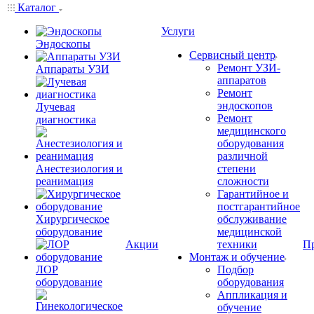
Каталог
Услуги
Эндоскопы
Сервисный центр
Ремонт УЗИ-
Аппараты УЗИ
аппаратов
Ремонт
эндоскопов
Лучевая
Ремонт
диагностика
медицинского
оборудования
различной
Анестезиология и
степени
реанимация
сложности
Гарантийное и
постгарантийное
Хирургическое
обслуживание
оборудование
медицинской
Акции
техники
П
Монтаж и обучение
ЛОР
Подбор
оборудование
оборудования
Аппликация и
обучение