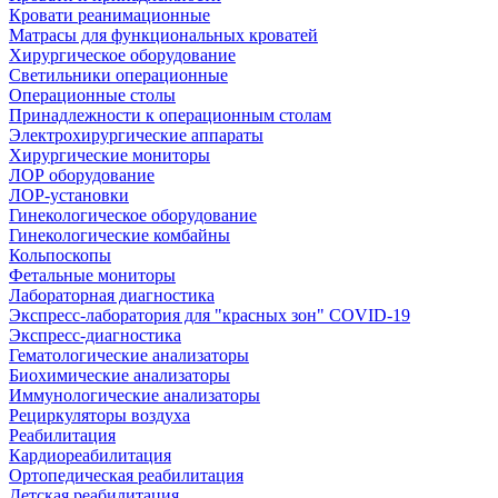
Кровати реанимационные
Матрасы для функциональных кроватей
Хирургическое оборудование
Светильники операционные
Операционные столы
Принадлежности к операционным столам
Электрохирургические аппараты
Хирургические мониторы
ЛОР оборудование
ЛОР-установки
Гинекологическое оборудование
Гинекологические комбайны
Кольпоскопы
Фетальные мониторы
Лабораторная диагностика
Экспресс-лаборатория для "красных зон" COVID-19
Экспресс-диагностика
Гематологические анализаторы
Биохимические анализаторы
Иммунологические анализаторы
Рециркуляторы воздуха
Реабилитация
Кардиореабилитация
Ортопедическая реабилитация
Детская реабилитация