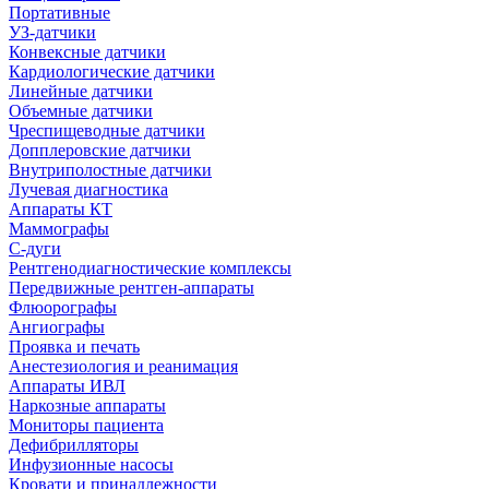
Портативные
УЗ-датчики
Конвексные датчики
Кардиологические датчики
Линейные датчики
Объемные датчики
Чреспищеводные датчики
Допплеровские датчики
Внутриполостные датчики
Лучевая диагностика
Аппараты КТ
Маммографы
С-дуги
Рентгенодиагностические комплексы
Передвижные рентген-аппараты
Флюорографы
Ангиографы
Проявка и печать
Анестезиология и реанимация
Аппараты ИВЛ
Наркозные аппараты
Мониторы пациента
Дефибрилляторы
Инфузионные насосы
Кровати и принадлежности