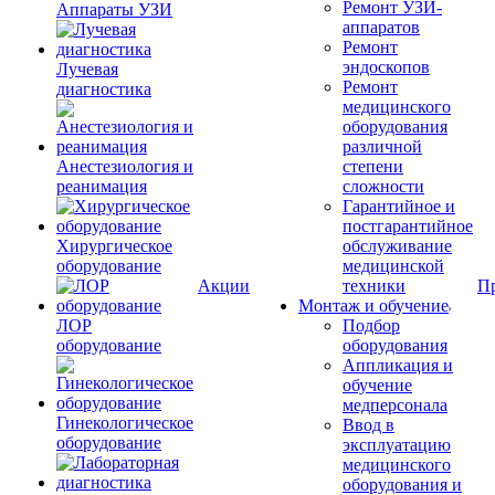
Ремонт УЗИ-
Аппараты УЗИ
аппаратов
Ремонт
эндоскопов
Лучевая
Ремонт
диагностика
медицинского
оборудования
различной
Анестезиология и
степени
реанимация
сложности
Гарантийное и
постгарантийное
Хирургическое
обслуживание
оборудование
медицинской
Акции
техники
П
Монтаж и обучение
ЛОР
Подбор
оборудование
оборудования
Аппликация и
обучение
медперсонала
Гинекологическое
Ввод в
оборудование
эксплуатацию
медицинского
оборудования и