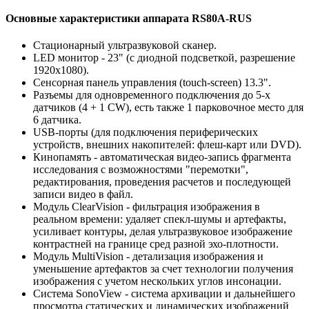
Основные характеристики аппарата RS80A-RUS
Стационарный ультразвуковой сканер.
LED монитор - 23" (с диодной подсветкой, разрешение
1920x1080).
Сенсорная панель управления (touch-screen) 13.3".
Разъемы для одновременного подключения до 5-х
датчиков (4 + 1 CW), есть также 1 парковочное место для
6 датчика.
USB-порты (для подключения периферических
устройств, внешних накопителей: флеш-карт или DVD).
Кинопамять - автоматическая видео-запись фрагмента
исследования с возможностями "перемотки",
редактирования, проведения расчетов и последующей
записи видео в файл.
Модуль ClearVision - фильтрация изображения в
реальном времени: удаляет спекл-шумы и артефакты,
усиливает контуры, делая ультразвуковое изображение
контрастней на границе сред разной эхо-плотности.
Модуль MultiVision - детализация изображения и
уменьшение артефактов за счет технологии получения
изображения с учетом нескольких углов инсонации.
Система SonoView - система архивации и дальнейшего
просмотра статических и динамических изображений