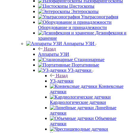
Назофарингоскопы
Цистоскопы
Энтероскопы
Ультрасонография
Оборудование и принадлежности
Дезинфекция и
хранение
Аппараты УЗИ
Назад
Аппараты УЗИ
Стационарные
Портативные
УЗ-датчики
Назад
УЗ-датчики
Конвексные
датчики
Кардиологические датчики
Линейные
датчики
Объемные
датчики