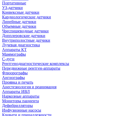
Портативные
УЗ-датчики
Конвексные датчики
Кардиологические датчики
Линейные датчики
Объемные датчики
Чреспищеводные датчики
Допплеровские датчики
Внутриполостные датчики
Лучевая диагностика
Аппараты КТ
Маммографы
С-дуги
Рентгенодиагностические комплексы
Передвижные рентген-аппараты
Флюорографы
Ангиографы
Проявка и печать
Анестезиология и реанимация
Аппараты ИВЛ
Наркозные аппараты
Мониторы пациента
Дефибрилляторы
Инфузионные насосы
Кровати и принадлежности