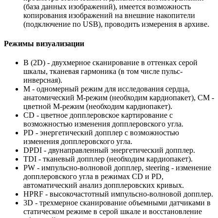
(база данных изображений), имеется возможность
копирования изображений на внешние накопители
(подключение по USB), проводить измерения в архиве.
Режимы визуализации
B (2D) - двухмерное сканирование в оттенках серой
шкалы, тканевая гармоника (в том числе пульс-
инверсная).
M - одномерный режим для исследования сердца,
анатомический М-режим (необходим кардиопакет), CM -
цветной М-режим (необходим кардиопакет).
CD - цветное допплеровское картирование с
возможностью изменения допплеровского угла.
PD - энергетический допплер с возможностью
изменения допплеровского угла.
DPDI - двунаправленный энергетический допплер.
TDI - тканевый допплер (необходим кардиопакет).
PW - импульсно-волновой допплер, steering - изменение
допплеровского угла в режимах CD и PD,
автоматический анализ допплеровских кривых.
HPRF - высокочастотный импульсно-волновой допплер.
3D - трехмерное сканирование объемными датчиками в
статическом режиме в серой шкале и восстановление