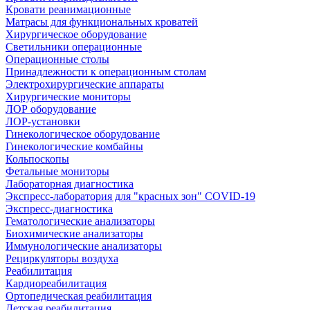
Кровати реанимационные
Матрасы для функциональных кроватей
Хирургическое оборудование
Светильники операционные
Операционные столы
Принадлежности к операционным столам
Электрохирургические аппараты
Хирургические мониторы
ЛОР оборудование
ЛОР-установки
Гинекологическое оборудование
Гинекологические комбайны
Кольпоскопы
Фетальные мониторы
Лабораторная диагностика
Экспресс-лаборатория для "красных зон" COVID-19
Экспресс-диагностика
Гематологические анализаторы
Биохимические анализаторы
Иммунологические анализаторы
Рециркуляторы воздуха
Реабилитация
Кардиореабилитация
Ортопедическая реабилитация
Детская реабилитация