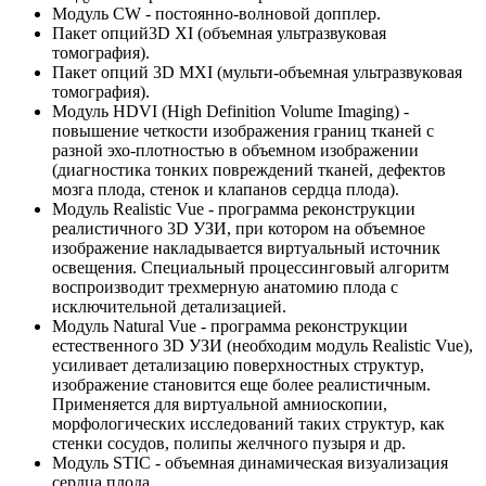
Модуль CW - постоянно-волновой допплер.
Пакет опций3D XI (объемная ультразвуковая
томография).
Пакет опций 3D MXI (мульти-объемная ультразвуковая
томография).
Модуль HDVI (High Definition Volume Imaging) -
повышение четкости изображения границ тканей с
разной эхо-плотностью в объемном изображении
(диагностика тонких повреждений тканей, дефектов
мозга плода, стенок и клапанов сердца плода).
Модуль Realistic Vue - программа реконструкции
реалистичного 3D УЗИ, при котором на объемное
изображение накладывается виртуальный источник
освещения. Специальный процессинговый алгоритм
воспроизводит трехмерную анатомию плода с
исключительной детализацией.
Модуль Natural Vue - программа реконструкции
естественного 3D УЗИ (необходим модуль Realistic Vue),
усиливает детализацию поверхностных структур,
изображение становится еще более реалистичным.
Применяется для виртуальной амниоскопии,
морфологических исследований таких структур, как
стенки сосудов, полипы желчного пузыря и др.
Модуль STIC - объемная динамическая визуализация
сердца плода.