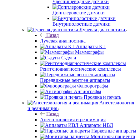
Чреспищеводные датчики
Допплеровские датчики
Внутриполостные датчики
Лучевая диагностика
Назад
Лучевая диагностика
Аппараты КТ
Маммографы
С-дуги
Рентгенодиагностические комплексы
Передвижные рентген-аппараты
Флюорографы
Ангиографы
Проявка и печать
Анестезиология
и реанимация
Назад
Анестезиология и реанимация
Аппараты ИВЛ
Наркозные аппараты
Мониторы пациента