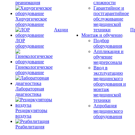
реанимация
сложности
Гарантийное и
постгарантийное
Хирургическое
обслуживание
оборудование
медицинской
Акции
техники
П
Монтаж и обучение
ЛОР
Подбор
оборудование
оборудования
Аппликация и
обучение
медперсонала
Гинекологическое
Ввод в
оборудование
эксплуатацию
медицинского
оборудования и
Лабораторная
монтаж
диагностика
медицинской
техники
Апробация
Рециркуляторы
медицинского
воздуха
оборудования
Реабилитация