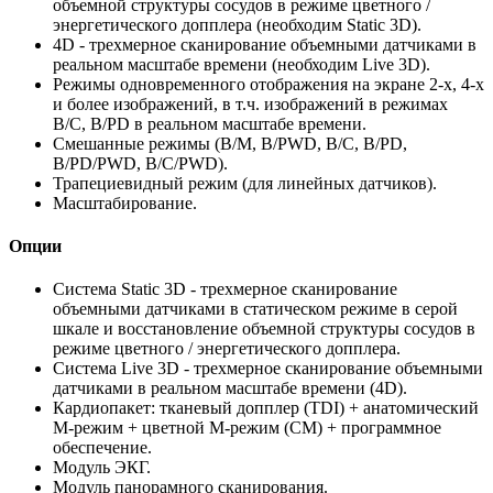
объемной структуры сосудов в режиме цветного /
энергетического допплера (необходим Static 3D).
4D - трехмерное сканирование объемными датчиками в
реальном масштабе времени (необходим Live 3D).
Режимы одновременного отображения на экране 2-х, 4-х
и более изображений, в т.ч. изображений в режимах
B/C, B/PD в реальном масштабе времени.
Смешанные режимы (B/M, B/PWD, B/C, B/PD,
B/PD/PWD, B/C/PWD).
Трапециевидный режим (для линейных датчиков).
Масштабирование.
Опции
Система Static 3D - трехмерное сканирование
объемными датчиками в статическом режиме в серой
шкале и восстановление объемной структуры сосудов в
режиме цветного / энергетического допплера.
Система Live 3D - трехмерное сканирование объемными
датчиками в реальном масштабе времени (4D).
Кардиопакет: тканевый допплер (TDI) + анатомический
М-режим + цветной М-режим (CM) + программное
обеспечение.
Модуль ЭКГ.
Модуль панорамного сканирования.