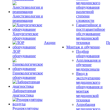
медицинского
оборудования
различной
Анестезиология и
степени
реанимация
сложности
Гарантийное и
постгарантийное
Хирургическое
обслуживание
оборудование
медицинской
Акции
техники
П
Монтаж и обучение
ЛОР
Подбор
оборудование
оборудования
Аппликация и
обучение
медперсонала
Гинекологическое
Ввод в
оборудование
эксплуатацию
медицинского
оборудования и
Лабораторная
монтаж
диагностика
медицинской
техники
Апробация
Рециркуляторы
медицинского