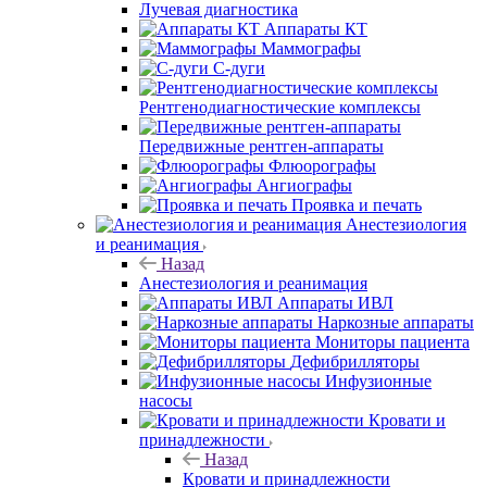
Лучевая диагностика
Аппараты КТ
Маммографы
С-дуги
Рентгенодиагностические комплексы
Передвижные рентген-аппараты
Флюорографы
Ангиографы
Проявка и печать
Анестезиология
и реанимация
Назад
Анестезиология и реанимация
Аппараты ИВЛ
Наркозные аппараты
Мониторы пациента
Дефибрилляторы
Инфузионные
насосы
Кровати и
принадлежности
Назад
Кровати и принадлежности