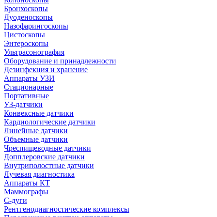
Бронхоскопы
Дуоденоскопы
Назофарингоскопы
Цистоскопы
Энтероскопы
Ультрасонография
Оборудование и принадлежности
Дезинфекция и хранение
Аппараты УЗИ
Стационарные
Портативные
УЗ-датчики
Конвексные датчики
Кардиологические датчики
Линейные датчики
Объемные датчики
Чреспищеводные датчики
Допплеровские датчики
Внутриполостные датчики
Лучевая диагностика
Аппараты КТ
Маммографы
С-дуги
Рентгенодиагностические комплексы