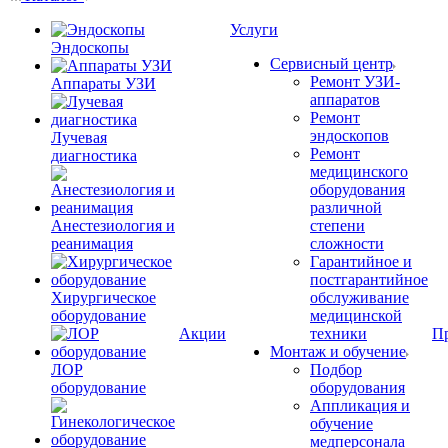
Услуги
Эндоскопы
Сервисный центр
Ремонт УЗИ-
Аппараты УЗИ
аппаратов
Ремонт
эндоскопов
Лучевая
Ремонт
диагностика
медицинского
оборудования
различной
Анестезиология и
степени
реанимация
сложности
Гарантийное и
постгарантийное
Хирургическое
обслуживание
оборудование
медицинской
Акции
техники
П
Монтаж и обучение
ЛОР
Подбор
оборудование
оборудования
Аппликация и
обучение
медперсонала