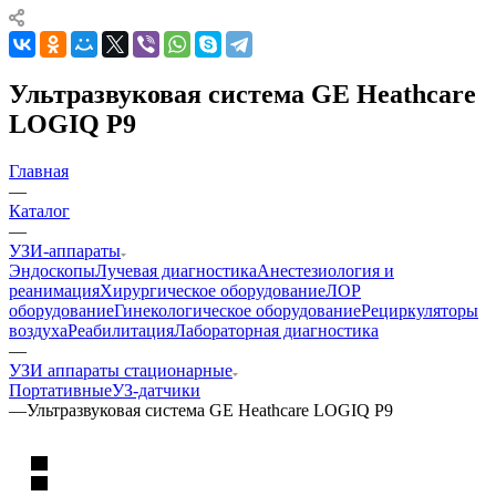
Ультразвуковая система GE Heathcare
LOGIQ P9
Главная
—
Каталог
—
УЗИ-аппараты
Эндоскопы
Лучевая диагностика
Анестезиология и
реанимация
Хирургическое оборудование
ЛОР
оборудование
Гинекологическое оборудование
Рециркуляторы
воздуха
Реабилитация
Лабораторная диагностика
—
УЗИ аппараты стационарные
Портативные
УЗ-датчики
—
Ультразвуковая система GE Heathcare LOGIQ P9