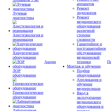
аппаратов
Ремонт
эндоскопов
Лучевая
Ремонт
диагностика
медицинского
оборудования
различной
Анестезиология и
степени
реанимация
сложности
Гарантийное и
постгарантийное
Хирургическое
обслуживание
оборудование
медицинской
Акции
техники
П
Монтаж и обучение
ЛОР
Подбор
оборудование
оборудования
Аппликация и
обучение
медперсонала
Гинекологическое
Ввод в
оборудование
эксплуатацию
медицинского
оборудования и
Лабораторная
монтаж