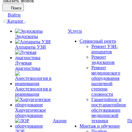
Заказать звонок
Поиск
Войти
Каталог
Услуги
Эндоскопы
Сервисный центр
Ремонт УЗИ-
Аппараты УЗИ
аппаратов
Ремонт
эндоскопов
Лучевая
Ремонт
диагностика
медицинского
оборудования
различной
Анестезиология и
степени
реанимация
сложности
Гарантийное и
постгарантийное
Хирургическое
обслуживание
оборудование
медицинской
Акции
техники
П
Монтаж и обучение
ЛОР
Подбор