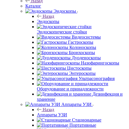
Назад
Каталог
Эндоскопы
Назад
Эндоскопы
Эндоскопические стойки
Видеосистемы
Гастроскопы
Колоноскопы
Бронхоскопы
Дуоденоскопы
Назофарингоскопы
Цистоскопы
Энтероскопы
Ультрасонография
Оборудование и принадлежности
Дезинфекция и
хранение
Аппараты УЗИ
Назад
Аппараты УЗИ
Стационарные
Портативные