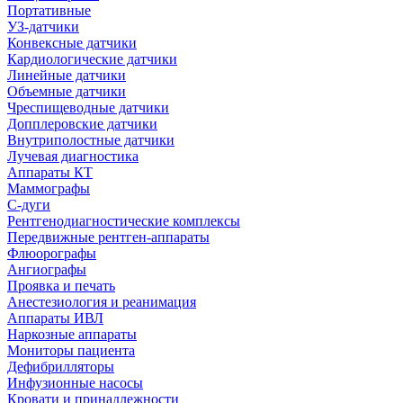
Портативные
УЗ-датчики
Конвексные датчики
Кардиологические датчики
Линейные датчики
Объемные датчики
Чреспищеводные датчики
Допплеровские датчики
Внутриполостные датчики
Лучевая диагностика
Аппараты КТ
Маммографы
С-дуги
Рентгенодиагностические комплексы
Передвижные рентген-аппараты
Флюорографы
Ангиографы
Проявка и печать
Анестезиология и реанимация
Аппараты ИВЛ
Наркозные аппараты
Мониторы пациента
Дефибрилляторы
Инфузионные насосы
Кровати и принадлежности