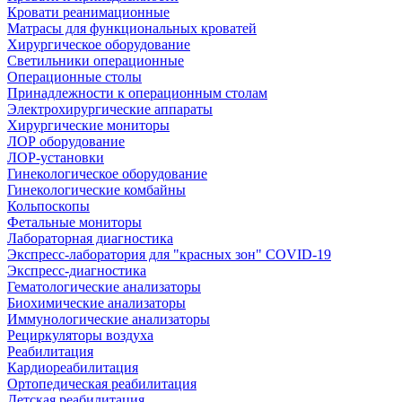
Кровати реанимационные
Матрасы для функциональных кроватей
Хирургическое оборудование
Светильники операционные
Операционные столы
Принадлежности к операционным столам
Электрохирургические аппараты
Хирургические мониторы
ЛОР оборудование
ЛОР-установки
Гинекологическое оборудование
Гинекологические комбайны
Кольпоскопы
Фетальные мониторы
Лабораторная диагностика
Экспресс-лаборатория для "красных зон" COVID-19
Экспресс-диагностика
Гематологические анализаторы
Биохимические анализаторы
Иммунологические анализаторы
Рециркуляторы воздуха
Реабилитация
Кардиореабилитация
Ортопедическая реабилитация
Детская реабилитация