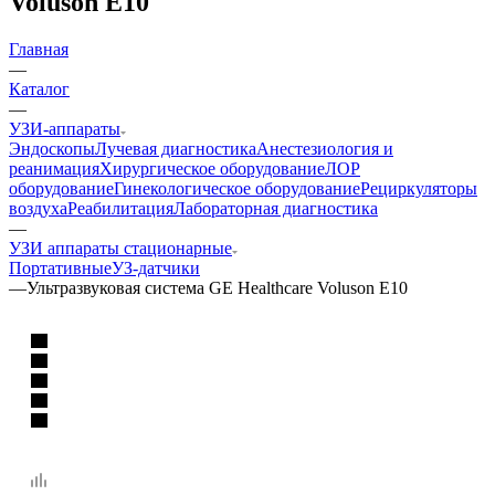
Voluson E10
Главная
—
Каталог
—
УЗИ-аппараты
Эндоскопы
Лучевая диагностика
Анестезиология и
реанимация
Хирургическое оборудование
ЛОР
оборудование
Гинекологическое оборудование
Рециркуляторы
воздуха
Реабилитация
Лабораторная диагностика
—
УЗИ аппараты стационарные
Портативные
УЗ-датчики
—
Ультразвуковая система GE Healthcare Voluson E10