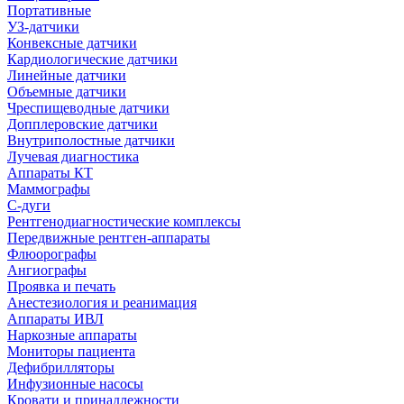
Портативные
УЗ-датчики
Конвексные датчики
Кардиологические датчики
Линейные датчики
Объемные датчики
Чреспищеводные датчики
Допплеровские датчики
Внутриполостные датчики
Лучевая диагностика
Аппараты КТ
Маммографы
С-дуги
Рентгенодиагностические комплексы
Передвижные рентген-аппараты
Флюорографы
Ангиографы
Проявка и печать
Анестезиология и реанимация
Аппараты ИВЛ
Наркозные аппараты
Мониторы пациента
Дефибрилляторы
Инфузионные насосы
Кровати и принадлежности