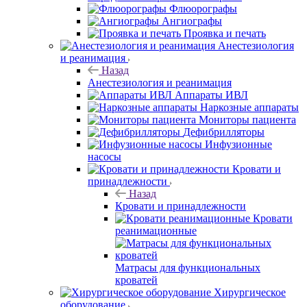
Флюорографы
Ангиографы
Проявка и печать
Анестезиология
и реанимация
Назад
Анестезиология и реанимация
Аппараты ИВЛ
Наркозные аппараты
Мониторы пациента
Дефибрилляторы
Инфузионные
насосы
Кровати и
принадлежности
Назад
Кровати и принадлежности
Кровати
реанимационные
Матрасы для функциональных
кроватей
Хирургическое
оборудование