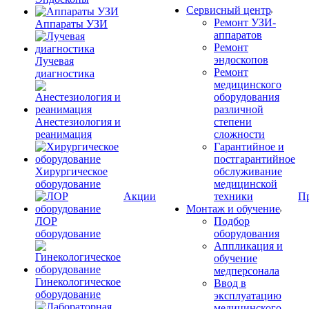
Сервисный центр
Ремонт УЗИ-
Аппараты УЗИ
аппаратов
Ремонт
эндоскопов
Лучевая
Ремонт
диагностика
медицинского
оборудования
различной
Анестезиология и
степени
реанимация
сложности
Гарантийное и
постгарантийное
Хирургическое
обслуживание
оборудование
медицинской
Акции
техники
П
Монтаж и обучение
ЛОР
Подбор
оборудование
оборудования
Аппликация и
обучение
медперсонала
Гинекологическое
Ввод в
оборудование
эксплуатацию
медицинского