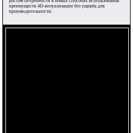
ростом потребности в новых способах использования
преимуществ 4D-визуализации без ущерба для
производительности.