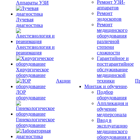
Ремонт УЗИ-
Аппараты УЗИ
аппаратов
Ремонт
эндоскопов
Лучевая
Ремонт
диагностика
медицинского
оборудования
различной
Анестезиология и
степени
реанимация
сложности
Гарантийное и
постгарантийное
Хирургическое
обслуживание
оборудование
медицинской
Акции
техники
П
Монтаж и обучение
ЛОР
Подбор
оборудование
оборудования
Аппликация и
обучение
медперсонала
Гинекологическое
Ввод в
оборудование
эксплуатацию
медицинского
оборудования и