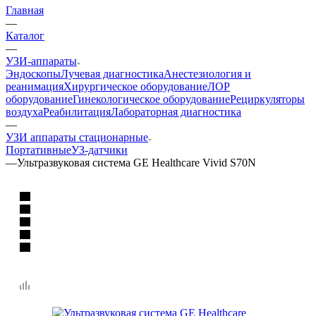
Главная
—
Каталог
—
УЗИ-аппараты
Эндоскопы
Лучевая диагностика
Анестезиология и
реанимация
Хирургическое оборудование
ЛОР
оборудование
Гинекологическое оборудование
Рециркуляторы
воздуха
Реабилитация
Лабораторная диагностика
—
УЗИ аппараты стационарные
Портативные
УЗ-датчики
—
Ультразвуковая система GE Healthcare Vivid S70N