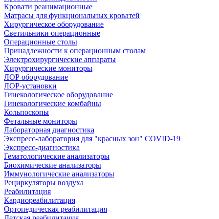
Кровати реанимационные
Матрасы для функциональных кроватей
Хирургическое оборудование
Светильники операционные
Операционные столы
Принадлежности к операционным столам
Электрохирургические аппараты
Хирургические мониторы
ЛОР оборудование
ЛОР-установки
Гинекологическое оборудование
Гинекологические комбайны
Кольпоскопы
Фетальные мониторы
Лабораторная диагностика
Экспресс-лаборатория для "красных зон" COVID-19
Экспресс-диагностика
Гематологические анализаторы
Биохимические анализаторы
Иммунологические анализаторы
Рециркуляторы воздуха
Реабилитация
Кардиореабилитация
Ортопедическая реабилитация
Детская реабилитация