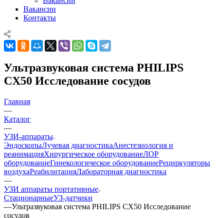
Вакансии
Вакансии
Контакты
Ультразвуковая система PHILIPS
CX50 Исследование сосудов
Главная
—
Каталог
—
УЗИ-аппараты
Эндоскопы
Лучевая диагностика
Анестезиология и
реанимация
Хирургическое оборудование
ЛОР
оборудование
Гинекологическое оборудование
Рециркуляторы
воздуха
Реабилитация
Лабораторная диагностика
—
УЗИ аппараты портативные
Стационарные
УЗ-датчики
—
Ультразвуковая система PHILIPS CX50 Исследование
сосудов