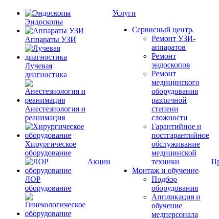
Услуги
Эндоскопы
Сервисный центр
Ремонт УЗИ-
Аппараты УЗИ
аппаратов
Ремонт
эндоскопов
Лучевая
Ремонт
диагностика
медицинского
оборудования
различной
Анестезиология и
степени
реанимация
сложности
Гарантийное и
постгарантийное
Хирургическое
обслуживание
оборудование
медицинской
Акции
техники
П
Монтаж и обучение
ЛОР
Подбор
оборудование
оборудования
Аппликация и
обучение
медперсонала