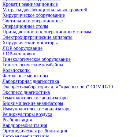
Кровати реанимационные
Матрасы для функциональных кроватей
Хирургическое оборудование
Светильники операционные
Операционные столы
Принадлежности к операционным столам
Электрохирургические аппараты
Хирургические мониторы
ЛОР оборудование
ЛОР-установки
Гинекологическое оборудование
Гинекологические комбайны
Кольпоскопы
Фетальные мониторы
Лабораторная диагностика
Экспресс-лаборатория для "красных зон" COVID-19
Экспресс-диагностика
Гематологические анализаторы
Биохимические анализаторы
Иммунологические анализаторы
Рециркуляторы воздуха
Реабилитация
Кардиореабилитация
Ортопедическая реабилитация
Детская реабилитация