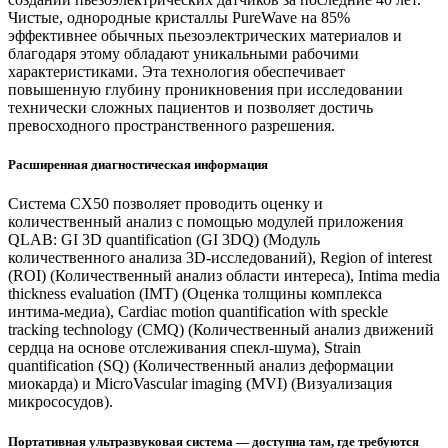
Чистые, однородные кристаллы PureWave на 85%
эффективнее обычных пьезоэлектрических материалов и
благодаря этому обладают уникальными рабочими
характеристиками. Эта технология обеспечивает
повышенную глубину проникновения при исследовании
технически сложных пациентов и позволяет достичь
превосходного пространственного разрешения.
Расширенная диагностическая информация
Система CX50 позволяет проводить оценку и
количественный анализ с помощью модулей приложения
QLAB: GI 3D quantification (GI 3DQ) (Модуль
количественного анализа 3D-исследований), Region of interest
(ROI) (Количественный анализ области интереса), Intima media
thickness evaluation (IMT) (Оценка толщины комплекса
интима-медиа), Cardiac motion quantification with speckle
tracking technology (CMQ) (Количественный анализ движений
сердца на основе отслеживания спекл-шума), Strain
quantification (SQ) (Количественный анализ деформации
миокарда) и MicroVascular imaging (MVI) (Визуализация
микрососудов).
Портативная ультразвуковая система — доступна там, где требуются