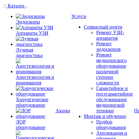
Каталог
Услуги
Эндоскопы
Сервисный центр
Ремонт УЗИ-
Аппараты УЗИ
аппаратов
Ремонт
эндоскопов
Лучевая
Ремонт
диагностика
медицинского
оборудования
различной
Анестезиология и
степени
реанимация
сложности
Гарантийное и
постгарантийное
Хирургическое
обслуживание
оборудование
медицинской
Акции
техники
П
Монтаж и обучение
ЛОР
Подбор
оборудование
оборудования
Аппликация и
обучение