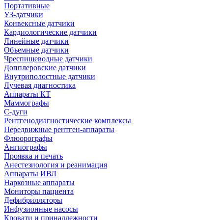
Портативные
УЗ-датчики
Конвексные датчики
Кардиологические датчики
Линейные датчики
Объемные датчики
Чреспищеводные датчики
Допплеровские датчики
Внутриполостные датчики
Лучевая диагностика
Аппараты КТ
Маммографы
С-дуги
Рентгенодиагностические комплексы
Передвижные рентген-аппараты
Флюорографы
Ангиографы
Проявка и печать
Анестезиология и реанимация
Аппараты ИВЛ
Наркозные аппараты
Мониторы пациента
Дефибрилляторы
Инфузионные насосы
Кровати и принадлежности