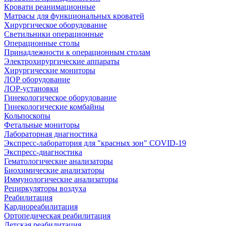
Кровати реанимационные
Матрасы для функциональных кроватей
Хирургическое оборудование
Светильники операционные
Операционные столы
Принадлежности к операционным столам
Электрохирургические аппараты
Хирургические мониторы
ЛОР оборудование
ЛОР-установки
Гинекологическое оборудование
Гинекологические комбайны
Кольпоскопы
Фетальные мониторы
Лабораторная диагностика
Экспресс-лаборатория для "красных зон" COVID-19
Экспресс-диагностика
Гематологические анализаторы
Биохимические анализаторы
Иммунологические анализаторы
Рециркуляторы воздуха
Реабилитация
Кардиореабилитация
Ортопедическая реабилитация
Детская реабилитация