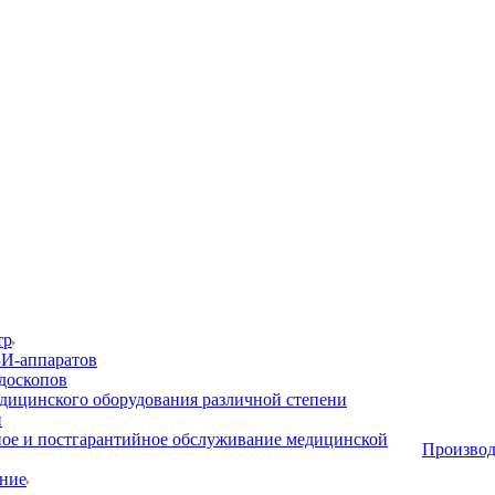
тр
И-аппаратов
доскопов
дицинского оборудования различной степени
и
ое и постгарантийное обслуживание медицинской
Производ
ние