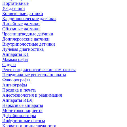
Портативные
УЗ-датчики
Конвексные датчики
Кардиологические датчики
Линейные датчики
Объемные датчики
Чреспищеводные датчики
Допплеровские датчики
Внутриполостные датчики
Лучевая диагностика
Аппараты КТ
Маммографы
С-дуги
Рентгенодиагностические комплексы
Передвижные рентген-аппараты
Флюорографы
Ангиографы
Проявка и печать
Анестезиология и реанимация
Аппараты ИВЛ
Наркозные аппараты
Мониторы пациента
Дефибрилляторы
Инфузионные насосы
Кровати и принадлежности