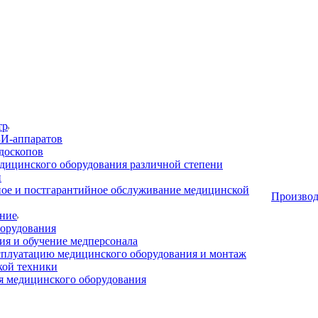
тр
И-аппаратов
доскопов
дицинского оборудования различной степени
и
ое и постгарантийное обслуживание медицинской
Производ
ние
орудования
я и обучение медперсонала
сплуатацию медицинского оборудования и монтаж
кой техники
 медицинского оборудования