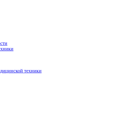
ости
ехники
едицинской техники