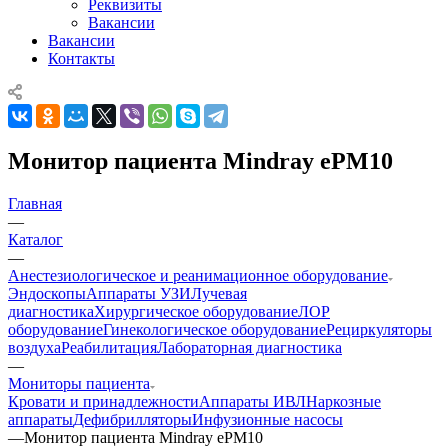
Реквизиты
Вакансии
Вакансии
Контакты
Монитор пациента Mindray ePM10
Главная
—
Каталог
—
Анестезиологическое и реанимационное оборудование
Эндоскопы
Аппараты УЗИ
Лучевая
диагностика
Хирургическое оборудование
ЛОР
оборудование
Гинекологическое оборудование
Рециркуляторы
воздуха
Реабилитация
Лабораторная диагностика
—
Мониторы пациента
Кровати и принадлежности
Аппараты ИВЛ
Наркозные
аппараты
Дефибрилляторы
Инфузионные насосы
—
Монитор пациента Mindray ePM10