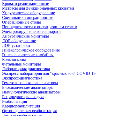
Кровати реанимационные
Матрасы для функциональных кроватей
Хирургическое оборудование
Светильники операционные
Операционные столы
Принадлежности к операционным столам
Электрохирургические аппараты
Хирургические мониторы
ЛОР оборудование
ЛОР-установки
Гинекологическое оборудование
Гинекологические комбайны
Кольпоскопы
Фетальные мониторы
Лабораторная диагностика
Экспресс-лаборатория для "красных зон" COVID-19
Экспресс-диагностика
Гематологические анализаторы
Биохимические анализаторы
Иммунологические анализаторы
Рециркуляторы воздуха
Реабилитация
Кардиореабилитация
Ортопедическая реабилитация
Детская реабилитация