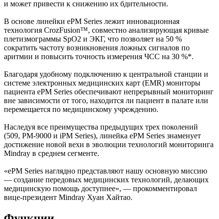
и может привести к снижению их бдительности.
В основе линейки ePM Series лежит инновационная
технология CrozFusion™, совместно анализирующая кривые
плетизмограммы SpO2 и ЭКГ, что позволяет на 50 %
сократить частоту возникновения ложных сигналов по
аритмии и повысить точность измерения ЧСС на 30 %*.
Благодаря удобному подключению к центральной станции и
системе электронных медицинских карт (EMR) мониторы
пациента ePM Series обеспечивают непрерывный мониторинг
вне зависимости от того, находится ли пациент в палате или
перемещается по медицинскому учреждению.
Наследуя все преимущества предыдущих трех поколений
(509, PM-9000 и iPM Series), линейка ePM Series знаменует
достижение новой вехи в эволюции технологий мониторинга
Mindray в среднем сегменте.
«ePM Series наглядно представляют нашу основную миссию
— создание передовых медицинских технологий, делающих
медицинскую помощь доступнее», — прокомментировал
вице-президент Mindray Хуан Хайтао.
Функции