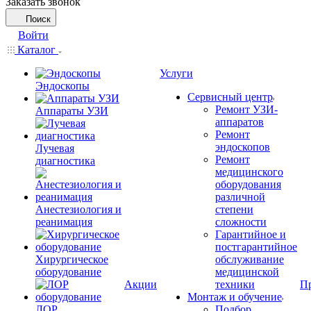
Заказать звонок
Поиск
Войти
Каталог
Услуги
Эндоскопы
Сервисный центр
Ремонт УЗИ-
Аппараты УЗИ
аппаратов
Ремонт
эндоскопов
Лучевая
Ремонт
диагностика
медицинского
оборудования
различной
Анестезиология и
степени
реанимация
сложности
Гарантийное и
постгарантийное
Хирургическое
обслуживание
оборудование
медицинской
Акции
техники
П
Монтаж и обучение
ЛОР
Подбор