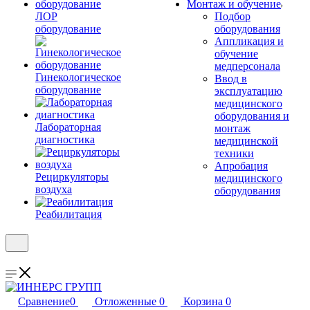
Монтаж и обучение
ЛОР
Подбор
оборудование
оборудования
Аппликация и
обучение
медперсонала
Гинекологическое
Ввод в
оборудование
эксплуатацию
медицинского
оборудования и
Лабораторная
монтаж
диагностика
медицинской
техники
Апробация
Рециркуляторы
медицинского
воздуха
оборудования
Реабилитация
Сравнение
0
Отложенные
0
Корзина
0