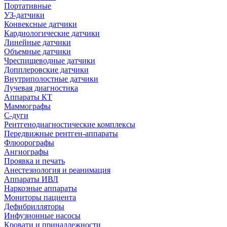
Портативные
УЗ-датчики
Конвексные датчики
Кардиологические датчики
Линейные датчики
Объемные датчики
Чреспищеводные датчики
Допплеровские датчики
Внутриполостные датчики
Лучевая диагностика
Аппараты КТ
Маммографы
С-дуги
Рентгенодиагностические комплексы
Передвижные рентген-аппараты
Флюорографы
Ангиографы
Проявка и печать
Анестезиология и реанимация
Аппараты ИВЛ
Наркозные аппараты
Мониторы пациента
Дефибрилляторы
Инфузионные насосы
Кровати и принадлежности