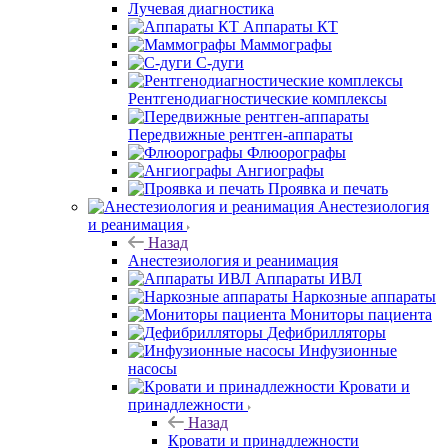
Лучевая диагностика
Аппараты КТ
Маммографы
С-дуги
Рентгенодиагностические комплексы
Передвижные рентген-аппараты
Флюорографы
Ангиографы
Проявка и печать
Анестезиология
и реанимация
Назад
Анестезиология и реанимация
Аппараты ИВЛ
Наркозные аппараты
Мониторы пациента
Дефибрилляторы
Инфузионные
насосы
Кровати и
принадлежности
Назад
Кровати и принадлежности