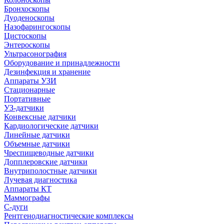
Бронхоскопы
Дуоденоскопы
Назофарингоскопы
Цистоскопы
Энтероскопы
Ультрасонография
Оборудование и принадлежности
Дезинфекция и хранение
Аппараты УЗИ
Стационарные
Портативные
УЗ-датчики
Конвексные датчики
Кардиологические датчики
Линейные датчики
Объемные датчики
Чреспищеводные датчики
Допплеровские датчики
Внутриполостные датчики
Лучевая диагностика
Аппараты КТ
Маммографы
С-дуги
Рентгенодиагностические комплексы