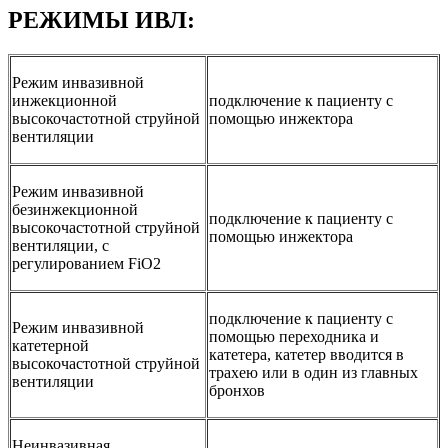
РЕЖИМЫ ИВЛ:
Режим инвазивной
инжекционной
подключение к пациенту с
высокочастотной струйной
помощью инжектора
вентиляции
Режим инвазивной
безинжекционной
подключение к пациенту с
высокочастотной струйной
помощью инжектора
вентиляции, с
регулированием FiO2
подключение к пациенту с
Режим инвазивной
помощью переходника и
катетерной
катетера, катетер вводится в
высокочастотной струйной
трахею или в один из главных
вентиляции
бронхов
Неинвазивная