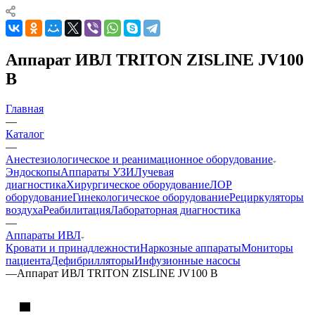
Аппарат ИВЛ TRITON ZISLINE JV100
В
Главная
—
Каталог
—
Анестезиологическое и реанимационное оборудование
Эндоскопы
Аппараты УЗИ
Лучевая
диагностика
Хирургическое оборудование
ЛОР
оборудование
Гинекологическое оборудование
Рециркуляторы
воздуха
Реабилитация
Лабораторная диагностика
—
Аппараты ИВЛ
Кровати и принадлежности
Наркозные аппараты
Мониторы
пациента
Дефибрилляторы
Инфузионные насосы
—
Аппарат ИВЛ TRITON ZISLINE JV100 В