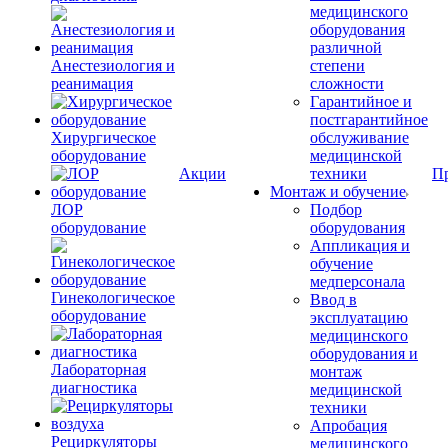
медицинского
оборудования
различной
Анестезиология и
степени
реанимация
сложности
Гарантийное и
постгарантийное
Хирургическое
обслуживание
оборудование
медицинской
Акции
техники
П
Монтаж и обучение
ЛОР
Подбор
оборудование
оборудования
Аппликация и
обучение
медперсонала
Гинекологическое
Ввод в
оборудование
эксплуатацию
медицинского
оборудования и
Лабораторная
монтаж
диагностика
медицинской
техники
Апробация
Рециркуляторы
медицинского