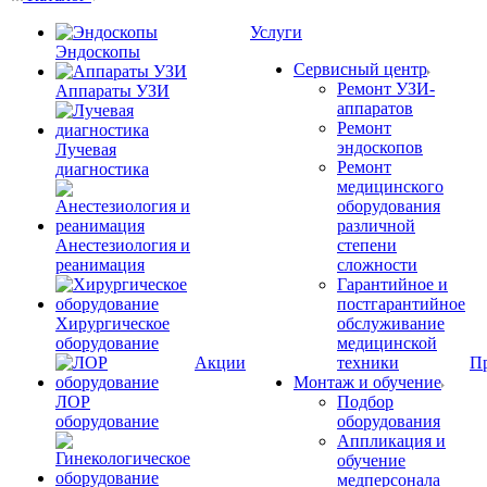
Услуги
Эндоскопы
Сервисный центр
Ремонт УЗИ-
Аппараты УЗИ
аппаратов
Ремонт
эндоскопов
Лучевая
Ремонт
диагностика
медицинского
оборудования
различной
Анестезиология и
степени
реанимация
сложности
Гарантийное и
постгарантийное
Хирургическое
обслуживание
оборудование
медицинской
Акции
техники
П
Монтаж и обучение
ЛОР
Подбор
оборудование
оборудования
Аппликация и
обучение
медперсонала