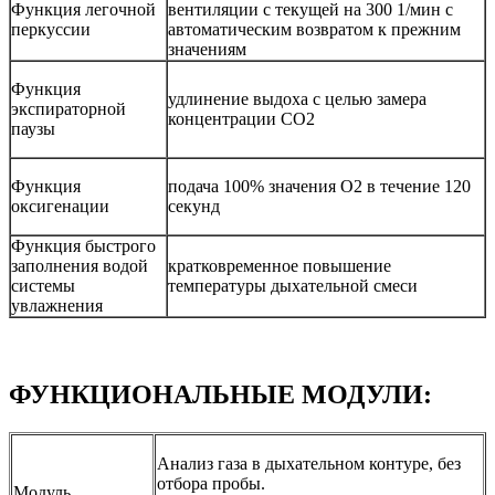
Функция легочной
вентиляции с текущей на 300 1/мин с
перкуссии
автоматическим возвратом к прежним
значениям
Функция
удлинение выдоха с целью замера
экспираторной
концентрации СО2
паузы
Функция
подача 100% значения О2 в течение 120
оксигенации
секунд
Функция быстрого
заполнения водой
кратковременное повышение
системы
температуры дыхательной смеси
увлажнения
ФУНКЦИОНАЛЬНЫЕ МОДУЛИ:
Анализ газа в дыхательном контуре, без
отбора пробы.
Модуль