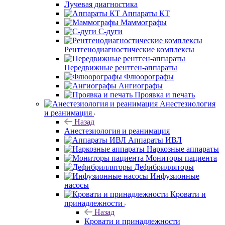
Лучевая диагностика
Аппараты КТ
Маммографы
С-дуги
Рентгенодиагностические комплексы
Передвижные рентген-аппараты
Флюорографы
Ангиографы
Проявка и печать
Анестезиология
и реанимация
Назад
Анестезиология и реанимация
Аппараты ИВЛ
Наркозные аппараты
Мониторы пациента
Дефибрилляторы
Инфузионные
насосы
Кровати и
принадлежности
Назад
Кровати и принадлежности