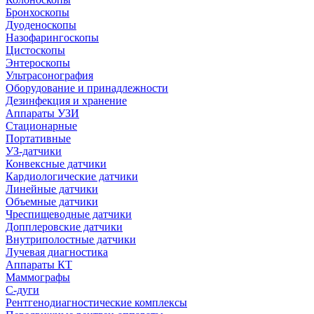
Бронхоскопы
Дуоденоскопы
Назофарингоскопы
Цистоскопы
Энтероскопы
Ультрасонография
Оборудование и принадлежности
Дезинфекция и хранение
Аппараты УЗИ
Стационарные
Портативные
УЗ-датчики
Конвексные датчики
Кардиологические датчики
Линейные датчики
Объемные датчики
Чреспищеводные датчики
Допплеровские датчики
Внутриполостные датчики
Лучевая диагностика
Аппараты КТ
Маммографы
С-дуги
Рентгенодиагностические комплексы