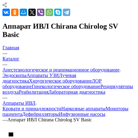
Аппарат ИВЛ Chirana Chirolog SV
Basic
Главная
—
Каталог
—
Анестезиологическое и реанимационное оборудование
Эндоскопы
Аппараты УЗИ
Лучевая
диагностика
Хирургическое оборудование
ЛОР
оборудование
Гинекологическое оборудование
Рециркуляторы
воздуха
Реабилитация
Лабораторная диагностика
—
Аппараты ИВЛ
Кровати и принадлежности
Наркозные аппараты
Мониторы
пациента
Дефибрилляторы
Инфузионные насосы
—
Аппарат ИВЛ Chirana Chirolog SV Basic