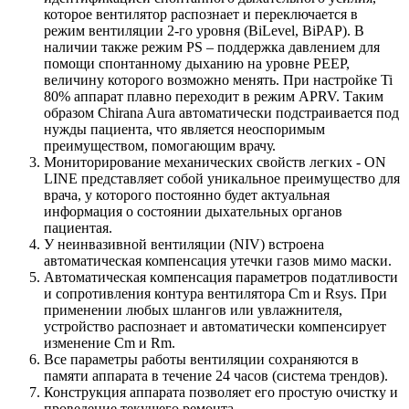
которое вентилятор распознает и переключается в
режим вентиляции 2-го уровня (BiLevel, BiPAP). В
наличии также режим PS – поддержка давлением для
помощи спонтанному дыханию на уровне PEEP,
величину которого возможно менять. При настройке Ti
80% аппарат плавно переходит в режим APRV. Таким
образом Chirana Aura автоматически подстраивается под
нужды пациента, что является неоспоримым
преимуществом, помогающим врачу.
Мониторирование механических свойств легких - ON
LINE представляет собой уникальное преимущество для
врача, у которого постоянно будет актуальная
информация о состоянии дыхательных органов
пациентая.
У неинвазивной вентиляции (NIV) встроена
автоматическая компенсация утечки газов мимо маски.
Автоматическая кoмпенсация параметров податливости
и сопротивления контура вентилятора Cm и Rsys. При
применении любых шлангов или увлажнителя,
устройство распознает и автоматически компенсирует
изменение Cm и Rm.
Все параметры работы вентиляции сохраняются в
памяти аппарата в течение 24 часов (система трендов).
Конструкция аппарата позволяет его простую очистку и
проведение текущего ремонта.