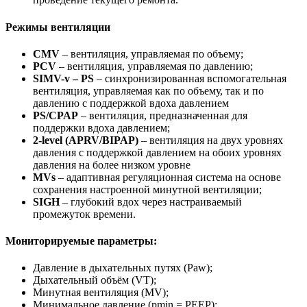
Режимы вентиляции
CMV
– вентиляция, управляемая по объему;
PCV
– вентиляция, управляемая по давлению;
SIMV-v – PS
– синхронизированная вспомогательная
вентиляция, управляемая как по объему, так и по
давлению с поддержкой вдоха давлением
PS/CPAP
– вентиляция, предназначенная для
поддержки вдоха давлением;
2-level (APRV/BIPAP)
– вентиляция на двух уровнях
давления с поддержкой давлением на обоих уровнях
давления на более низком уровне
MVs
– адаптивная регуляционная система на основе
сохранения настроенной минутной вентиляции;
SIGH
– глубокий вдох через настраиваемый
промежуток времени.
Мониторируемые параметры:
Давление в дыхательных путях (Paw);
Дыхательный объём (VT);
Минутная вентиляция (MV);
Минимальное давление (pmin = PEEP);