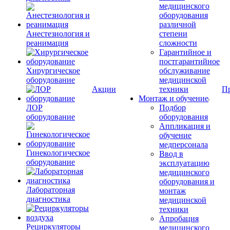
медицинского
оборудования
различной
Анестезиология и
степени
реанимация
сложности
Гарантийное и
постгарантийное
Хирургическое
обслуживание
оборудование
медицинской
Акции
техники
П
Монтаж и обучение
ЛОР
Подбор
оборудование
оборудования
Аппликация и
обучение
медперсонала
Гинекологическое
Ввод в
оборудование
эксплуатацию
медицинского
оборудования и
Лабораторная
монтаж
диагностика
медицинской
техники
Апробация
Рециркуляторы
медицинского