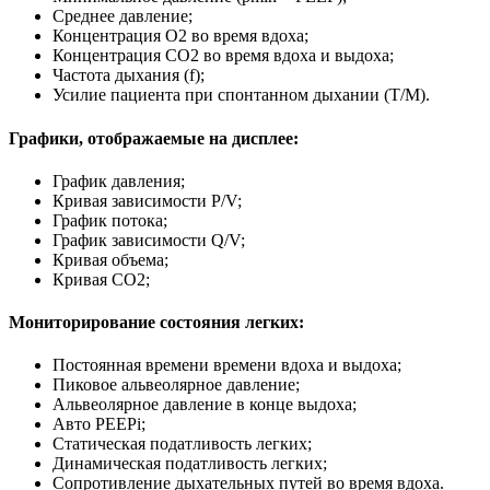
Среднее давление;
Концентрация O2 во время вдоха;
Концентрация CO2 во время вдоха и выдоха;
Частота дыхания (f);
Усилие пациента при спонтанном дыхании (T/M).
Графики, отображаемые на дисплее:
График давления;
Кривая зависимости P/V;
График потока;
График зависимости Q/V;
Кривая объема;
Кривая CO2;
Мониторирование состояния легких:
Постоянная времени времени вдоха и выдоха;
Пиковое альвеолярное давление;
Альвеолярное давление в конце выдоха;
Авто PEEPi;
Статическая податливость легких;
Динамическая податливость легких;
Сопротивление дыхательных путей во время вдоха.