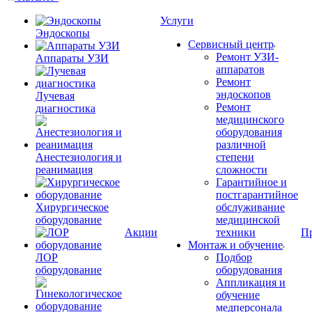
Услуги
Эндоскопы
Сервисный центр
Ремонт УЗИ-
Аппараты УЗИ
аппаратов
Ремонт
эндоскопов
Лучевая
Ремонт
диагностика
медицинского
оборудования
различной
Анестезиология и
степени
реанимация
сложности
Гарантийное и
постгарантийное
Хирургическое
обслуживание
оборудование
медицинской
Акции
техники
П
Монтаж и обучение
ЛОР
Подбор
оборудование
оборудования
Аппликация и
обучение
медперсонала