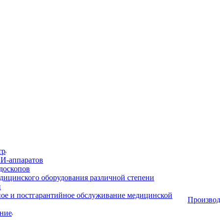
тр
И-аппаратов
доскопов
дицинского оборудования различной степени
и
ое и постгарантийное обслуживание медицинской
Производ
ние