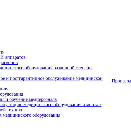
тр
И-аппаратов
доскопов
дицинского оборудования различной степени
и
ое и постгарантийное обслуживание медицинской
Производ
ние
орудования
я и обучение медперсонала
сплуатацию медицинского оборудования и монтаж
кой техники
 медицинского оборудования