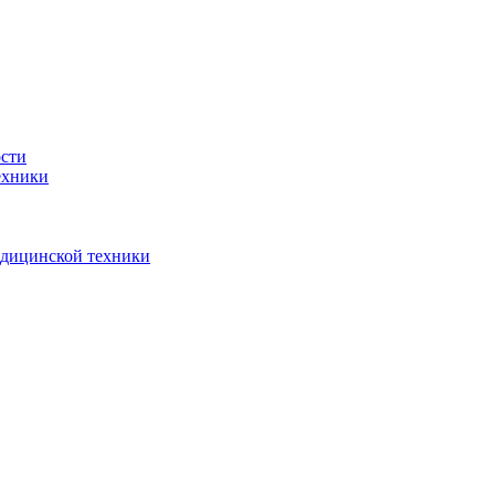
ости
ехники
едицинской техники