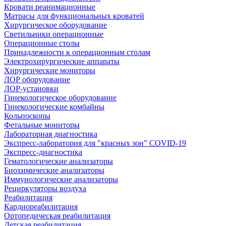
Кровати реанимационные
Матрасы для функциональных кроватей
Хирургическое оборудование
Светильники операционные
Операционные столы
Принадлежности к операционным столам
Электрохирургические аппараты
Хирургические мониторы
ЛОР оборудование
ЛОР-установки
Гинекологическое оборудование
Гинекологические комбайны
Кольпоскопы
Фетальные мониторы
Лабораторная диагностика
Экспресс-лаборатория для "красных зон" COVID-19
Экспресс-диагностика
Гематологические анализаторы
Биохимические анализаторы
Иммунологические анализаторы
Рециркуляторы воздуха
Реабилитация
Кардиореабилитация
Ортопедическая реабилитация
Детская реабилитация