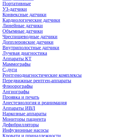
Портативные
УЗ-датчики
Конвексные датчики
Кардиологические датчики
Линейные датчики
Объемные датчики
Чреспищеводные датчики
Допплеровские датчики
Внутриполостные датчики
Лучевая диагностика
Аппараты КТ
Маммографы
С-дуги
Рентгенодиагностические комплексы
Передвижные рентген-аппараты
Флюорографы
Ангиографы
Проявка и печать
Анестезиология и реанимация
Аппараты ИВЛ
Наркозные аппараты
Мониторы пациента
Дефибрилляторы
Инфузионные насосы
Кровати и принадлежности