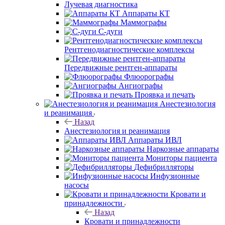
Лучевая диагностика
Аппараты КТ
Маммографы
С-дуги
Рентгенодиагностические комплексы
Передвижные рентген-аппараты
Флюорографы
Ангиографы
Проявка и печать
Анестезиология
и реанимация
Назад
Анестезиология и реанимация
Аппараты ИВЛ
Наркозные аппараты
Мониторы пациента
Дефибрилляторы
Инфузионные
насосы
Кровати и
принадлежности
Назад
Кровати и принадлежности