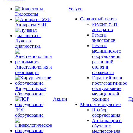
Услуги
Эндоскопы
Сервисный центр
Ремонт УЗИ-
Аппараты УЗИ
аппаратов
Ремонт
эндоскопов
Лучевая
Ремонт
диагностика
медицинского
оборудования
различной
Анестезиология и
степени
реанимация
сложности
Гарантийное и
постгарантийное
Хирургическое
обслуживание
оборудование
медицинской
Акции
техники
П
Монтаж и обучение
ЛОР
Подбор
оборудование
оборудования
Аппликация и
обучение
медперсонала