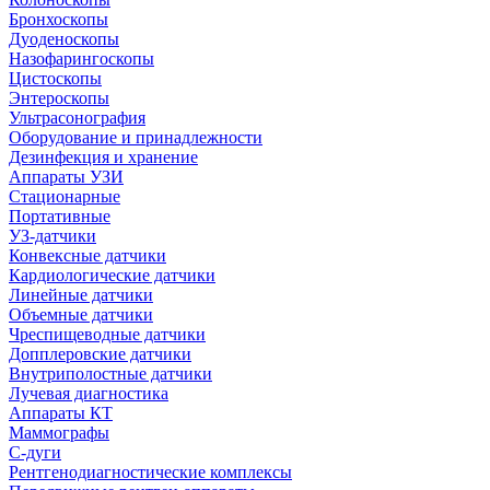
Бронхоскопы
Дуоденоскопы
Назофарингоскопы
Цистоскопы
Энтероскопы
Ультрасонография
Оборудование и принадлежности
Дезинфекция и хранение
Аппараты УЗИ
Стационарные
Портативные
УЗ-датчики
Конвексные датчики
Кардиологические датчики
Линейные датчики
Объемные датчики
Чреспищеводные датчики
Допплеровские датчики
Внутриполостные датчики
Лучевая диагностика
Аппараты КТ
Маммографы
С-дуги
Рентгенодиагностические комплексы