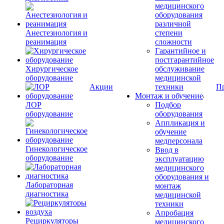
медицинского
оборудования
различной
Анестезиология и
степени
реанимация
сложности
Гарантийное и
постгарантийное
Хирургическое
обслуживание
оборудование
медицинской
Акции
техники
П
Монтаж и обучение
ЛОР
Подбор
оборудование
оборудования
Аппликация и
обучение
медперсонала
Гинекологическое
Ввод в
оборудование
эксплуатацию
медицинского
оборудования и
Лабораторная
монтаж
диагностика
медицинской
техники
Апробация
Рециркуляторы
медицинского