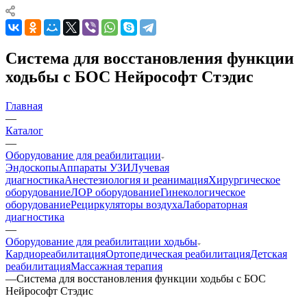
Система для восстановления функции
ходьбы с БОС Нейрософт Стэдис
Главная
—
Каталог
—
Оборудование для реабилитации
Эндоскопы
Аппараты УЗИ
Лучевая
диагностика
Анестезиология и реанимация
Хирургическое
оборудование
ЛОР оборудование
Гинекологическое
оборудование
Рециркуляторы воздуха
Лабораторная
диагностика
—
Оборудование для реабилитации ходьбы
Кардиореабилитация
Ортопедическая реабилитация
Детская
реабилитация
Массажная терапия
—
Система для восстановления функции ходьбы с БОС
Нейрософт Стэдис