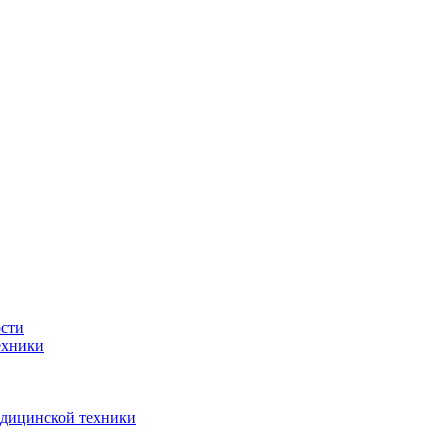
ости
ехники
едицинской техники