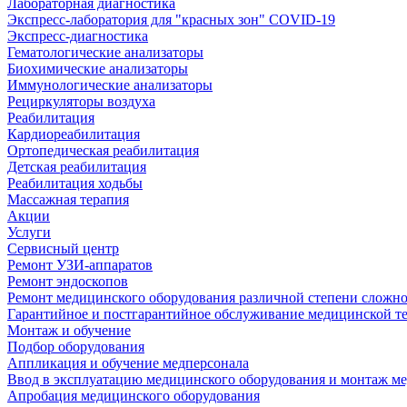
Лабораторная диагностика
Экспресс-лаборатория для "красных зон" COVID-19
Экспресс-диагностика
Гематологические анализаторы
Биохимические анализаторы
Иммунологические анализаторы
Рециркуляторы воздуха
Реабилитация
Кардиореабилитация
Ортопедическая реабилитация
Детская реабилитация
Реабилитация ходьбы
Массажная терапия
Акции
Услуги
Сервисный центр
Ремонт УЗИ-аппаратов
Ремонт эндоскопов
Ремонт медицинского оборудования различной степени сложн
Гарантийное и постгарантийное обслуживание медицинской т
Монтаж и обучение
Подбор оборудования
Аппликация и обучение медперсонала
Ввод в эксплуатацию медицинского оборудования и монтаж м
Апробация медицинского оборудования