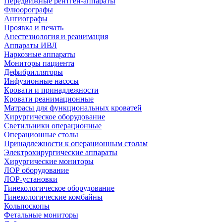
Передвижные рентген-аппараты
Флюорографы
Ангиографы
Проявка и печать
Анестезиология и реанимация
Аппараты ИВЛ
Наркозные аппараты
Мониторы пациента
Дефибрилляторы
Инфузионные насосы
Кровати и принадлежности
Кровати реанимационные
Матрасы для функциональных кроватей
Хирургическое оборудование
Светильники операционные
Операционные столы
Принадлежности к операционным столам
Электрохирургические аппараты
Хирургические мониторы
ЛОР оборудование
ЛОР-установки
Гинекологическое оборудование
Гинекологические комбайны
Кольпоскопы
Фетальные мониторы