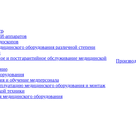
тр
И-аппаратов
доскопов
дицинского оборудования различной степени
и
ое и постгарантийное обслуживание медицинской
Производ
ние
орудования
я и обучение медперсонала
сплуатацию медицинского оборудования и монтаж
кой техники
 медицинского оборудования