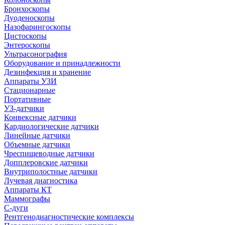
Бронхоскопы
Дуоденоскопы
Назофарингоскопы
Цистоскопы
Энтероскопы
Ультрасонография
Оборудование и принадлежности
Дезинфекция и хранение
Аппараты УЗИ
Стационарные
Портативные
УЗ-датчики
Конвексные датчики
Кардиологические датчики
Линейные датчики
Объемные датчики
Чреспищеводные датчики
Допплеровские датчики
Внутриполостные датчики
Лучевая диагностика
Аппараты КТ
Маммографы
С-дуги
Рентгенодиагностические комплексы