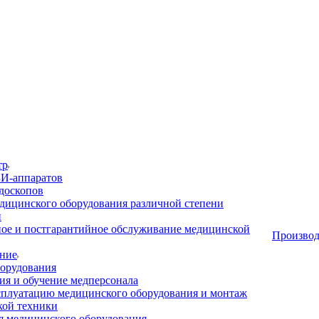
тр
И-аппаратов
доскопов
дицинского оборудования различной степени
и
ое и постгарантийное обслуживание медицинской
Производ
ние
орудования
я и обучение медперсонала
сплуатацию медицинского оборудования и монтаж
кой техники
 медицинского оборудования