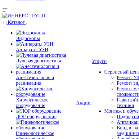
Каталог
Эндоскопы
Аппараты УЗИ
Лучевая диагностика
Услуги
Сервисный цен
Анестезиология и
Ремонт УЗ
реанимация
Ремонт эн
Ремонт ме
сложност
Хирургическое
Гарантийн
Акции
оборудование
техники
Монтаж и обуче
ЛОР оборудование
Подбор об
Аппликаци
Ввод в эк
Гинекологическое
медицинс
оборудование
Апробация