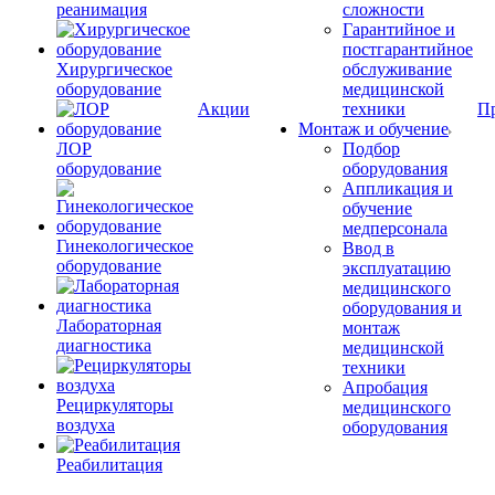
реанимация
сложности
Гарантийное и
постгарантийное
Хирургическое
обслуживание
оборудование
медицинской
Акции
техники
П
Монтаж и обучение
ЛОР
Подбор
оборудование
оборудования
Аппликация и
обучение
медперсонала
Гинекологическое
Ввод в
оборудование
эксплуатацию
медицинского
оборудования и
Лабораторная
монтаж
диагностика
медицинской
техники
Апробация
Рециркуляторы
медицинского
воздуха
оборудования
Реабилитация