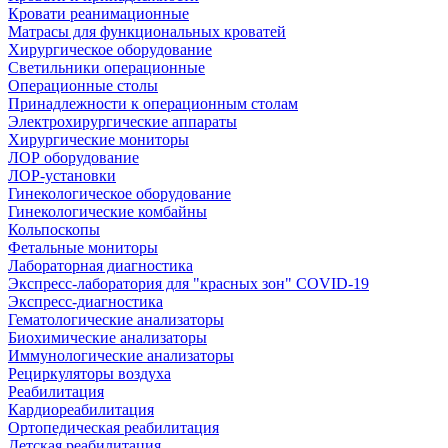
Кровати реанимационные
Матрасы для функциональных кроватей
Хирургическое оборудование
Светильники операционные
Операционные столы
Принадлежности к операционным столам
Электрохирургические аппараты
Хирургические мониторы
ЛОР оборудование
ЛОР-установки
Гинекологическое оборудование
Гинекологические комбайны
Кольпоскопы
Фетальные мониторы
Лабораторная диагностика
Экспресс-лаборатория для "красных зон" COVID-19
Экспресс-диагностика
Гематологические анализаторы
Биохимические анализаторы
Иммунологические анализаторы
Рециркуляторы воздуха
Реабилитация
Кардиореабилитация
Ортопедическая реабилитация
Детская реабилитация