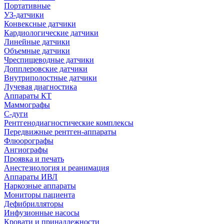
Портативные
УЗ-датчики
Конвексные датчики
Кардиологические датчики
Линейные датчики
Объемные датчики
Чреспищеводные датчики
Допплеровские датчики
Внутриполостные датчики
Лучевая диагностика
Аппараты КТ
Маммографы
С-дуги
Рентгенодиагностические комплексы
Передвижные рентген-аппараты
Флюорографы
Ангиографы
Проявка и печать
Анестезиология и реанимация
Аппараты ИВЛ
Наркозные аппараты
Мониторы пациента
Дефибрилляторы
Инфузионные насосы
Кровати и принадлежности