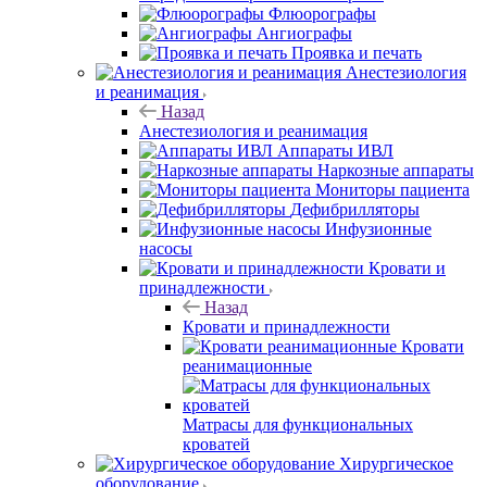
Флюорографы
Ангиографы
Проявка и печать
Анестезиология
и реанимация
Назад
Анестезиология и реанимация
Аппараты ИВЛ
Наркозные аппараты
Мониторы пациента
Дефибрилляторы
Инфузионные
насосы
Кровати и
принадлежности
Назад
Кровати и принадлежности
Кровати
реанимационные
Матрасы для функциональных
кроватей
Хирургическое
оборудование