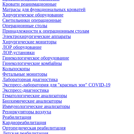
Кровати реанимационные
Матрасы для функциональных кроватей
Хирургическое оборудование
Светильники операционные
Операционные столы
Принадлежности к операционным столам
Электрохирургические аппараты
Хирургические мониторы
ЛОР оборудование
ЛОР-установки
Гинекологическое оборудование
Гинекологические комбайны
Кольпоскопы
Фетальные мониторы
Лабораторная диагностика
Экспресс-лаборатория для "красных зон" COVID-19
Экспресс-диагностика
Гематологические анализаторы
Биохимические анализаторы
Иммунологические анализаторы
Рециркуляторы воздуха
Реабилитация
Кардиореабилитация
Ортопедическая реабилитация
Детская реабилитация