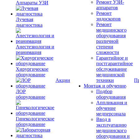
Ремонт УЗИ-
Аппараты УЗИ
аппаратов
Ремонт
эндоскопов
Лучевая
Ремонт
диагностика
медицинского
оборудования
различной
Анестезиология и
степени
реанимация
сложности
Гарантийное и
постгарантийное
Хирургическое
обслуживание
оборудование
медицинской
Акции
техники
П
Монтаж и обучение
ЛОР
Подбор
оборудование
оборудования
Аппликация и
обучение
медперсонала
Гинекологическое
Ввод в
оборудование
эксплуатацию
медицинского
оборудования и