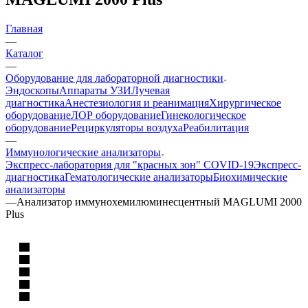
Главная
—
Каталог
—
Оборудование для лабораторной диагностики
Эндоскопы
Аппараты УЗИ
Лучевая
диагностика
Анестезиология и реанимация
Хирургическое
оборудование
ЛОР оборудование
Гинекологическое
оборудование
Рециркуляторы воздуха
Реабилитация
—
Иммунологические анализаторы
Экспресс-лаборатория для "красных зон" COVID-19
Экспресс-
диагностика
Гематологические анализаторы
Биохимические
анализаторы
—
Анализатор иммунохемилюминесцентный MAGLUMI 2000
Plus