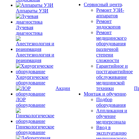
Сервисный центр
Ремонт УЗИ-
Аппараты УЗИ
аппаратов
Ремонт
эндоскопов
Лучевая
Ремонт
диагностика
медицинского
оборудования
различной
Анестезиология и
степени
реанимация
сложности
Гарантийное и
постгарантийное
Хирургическое
обслуживание
оборудование
медицинской
Акции
техники
П
Монтаж и обучение
ЛОР
Подбор
оборудование
оборудования
Аппликация и
обучение
медперсонала
Гинекологическое
Ввод в
оборудование
эксплуатацию
медицинского