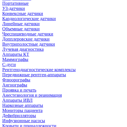
Портативные
УЗ-датчики
Конвексные датчики
Кардиологические датчики
Линейные датчики
Объемные датчики
Чреспищеводные датчики
Допплеровские датчики
Внутриполостные датчики
Лучевая диагностика
Аппараты КТ
Маммографы
С-дуги
Рентгенодиагностические комплексы
Передвижные рентген-аппараты
Флюорографы
Ангиографы
Проявка и печать
Анестезиология и реанимация
Аппараты ИВЛ
Наркозные аппараты
Мониторы пациента
Дефибрилляторы
Инфузионные насосы
Кровати и принадлежности