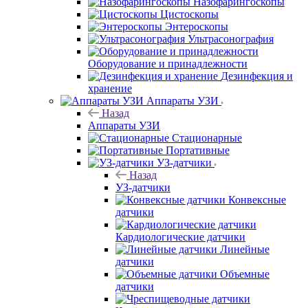
Назофарингоскопы
Цистоскопы
Энтероскопы
Ультрасонография
Оборудование и принадлежности
Дезинфекция и
хранение
Аппараты УЗИ
Назад
Аппараты УЗИ
Стационарные
Портативные
УЗ-датчики
Назад
УЗ-датчики
Конвексные
датчики
Кардиологические датчики
Линейные
датчики
Объемные
датчики