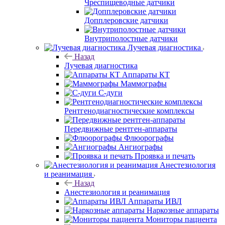
Чреспищеводные датчики
Допплеровские датчики
Внутриполостные датчики
Лучевая диагностика
Назад
Лучевая диагностика
Аппараты КТ
Маммографы
С-дуги
Рентгенодиагностические комплексы
Передвижные рентген-аппараты
Флюорографы
Ангиографы
Проявка и печать
Анестезиология
и реанимация
Назад
Анестезиология и реанимация
Аппараты ИВЛ
Наркозные аппараты
Мониторы пациента