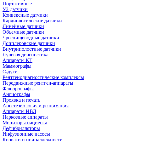
Портативные
УЗ-датчики
Конвексные датчики
Кардиологические датчики
Линейные датчики
Объемные датчики
Чреспищеводные датчики
Допплеровские датчики
Внутриполостные датчики
Лучевая диагностика
Аппараты КТ
Маммографы
С-дуги
Рентгенодиагностические комплексы
Передвижные рентген-аппараты
Флюорографы
Ангиографы
Проявка и печать
Анестезиология и реанимация
Аппараты ИВЛ
Наркозные аппараты
Мониторы пациента
Дефибрилляторы
Инфузионные насосы
Кровати и принадлежности