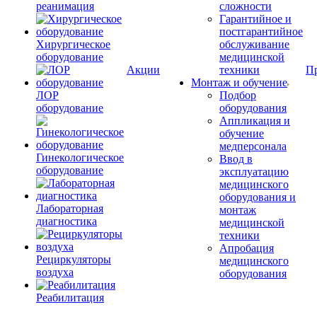
реанимация
сложности
Гарантийное и
постгарантийное
Хирургическое
обслуживание
оборудование
медицинской
Акции
техники
П
Монтаж и обучение
ЛОР
Подбор
оборудование
оборудования
Аппликация и
обучение
медперсонала
Гинекологическое
Ввод в
оборудование
эксплуатацию
медицинского
оборудования и
Лабораторная
монтаж
диагностика
медицинской
техники
Апробация
Рециркуляторы
медицинского
воздуха
оборудования
Реабилитация