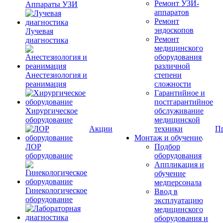
Ремонт УЗИ-
Аппараты УЗИ
аппаратов
Ремонт
эндоскопов
Лучевая
Ремонт
диагностика
медицинского
оборудования
различной
Анестезиология и
степени
реанимация
сложности
Гарантийное и
постгарантийное
Хирургическое
обслуживание
оборудование
медицинской
Акции
техники
П
Монтаж и обучение
ЛОР
Подбор
оборудование
оборудования
Аппликация и
обучение
медперсонала
Гинекологическое
Ввод в
оборудование
эксплуатацию
медицинского
оборудования и