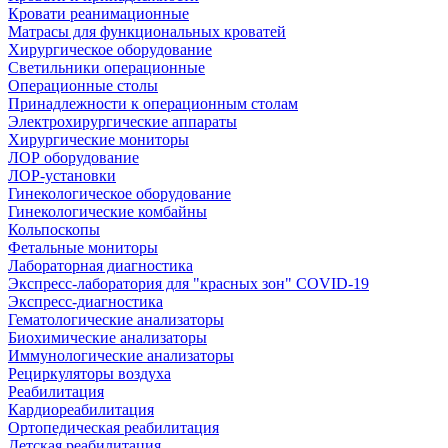
Кровати реанимационные
Матрасы для функциональных кроватей
Хирургическое оборудование
Светильники операционные
Операционные столы
Принадлежности к операционным столам
Электрохирургические аппараты
Хирургические мониторы
ЛОР оборудование
ЛОР-установки
Гинекологическое оборудование
Гинекологические комбайны
Кольпоскопы
Фетальные мониторы
Лабораторная диагностика
Экспресс-лаборатория для "красных зон" COVID-19
Экспресс-диагностика
Гематологические анализаторы
Биохимические анализаторы
Иммунологические анализаторы
Рециркуляторы воздуха
Реабилитация
Кардиореабилитация
Ортопедическая реабилитация
Детская реабилитация