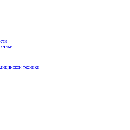
ости
ехники
едицинской техники