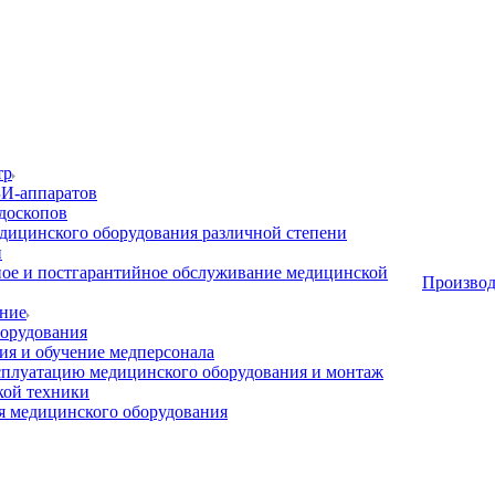
тр
И-аппаратов
доскопов
дицинского оборудования различной степени
и
ое и постгарантийное обслуживание медицинской
Производ
ние
орудования
я и обучение медперсонала
сплуатацию медицинского оборудования и монтаж
кой техники
 медицинского оборудования