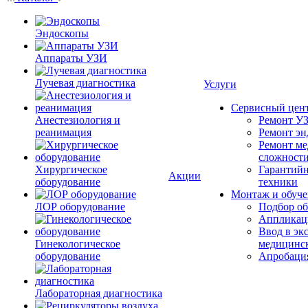
Эндоскопы
Аппараты УЗИ
Лучевая диагностика
Услуги
Сервисный цен
Анестезиология и
Ремонт УЗ
реанимация
Ремонт эн
Ремонт ме
сложност
Хирургическое
Гарантийн
Акции
оборудование
техники
Монтаж и обуче
ЛОР оборудование
Подбор об
Аппликаци
Ввод в эк
Гинекологическое
медицинс
оборудование
Апробация
Лабораторная диагностика