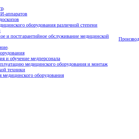
тр
И-аппаратов
доскопов
дицинского оборудования различной степени
и
ое и постгарантийное обслуживание медицинской
Производ
ние
орудования
я и обучение медперсонала
сплуатацию медицинского оборудования и монтаж
кой техники
 медицинского оборудования