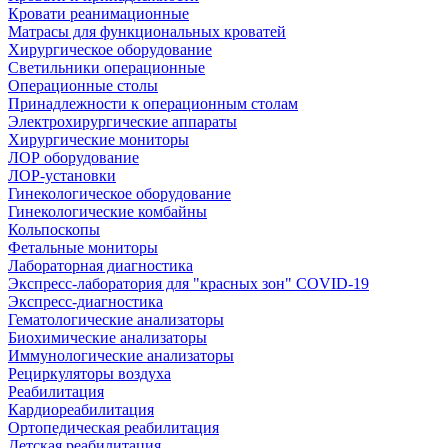
Кровати реанимационные
Матрасы для функциональных кроватей
Хирургическое оборудование
Светильники операционные
Операционные столы
Принадлежности к операционным столам
Электрохирургические аппараты
Хирургические мониторы
ЛОР оборудование
ЛОР-установки
Гинекологическое оборудование
Гинекологические комбайны
Кольпоскопы
Фетальные мониторы
Лабораторная диагностика
Экспресс-лаборатория для "красных зон" COVID-19
Экспресс-диагностика
Гематологические анализаторы
Биохимические анализаторы
Иммунологические анализаторы
Рециркуляторы воздуха
Реабилитация
Кардиореабилитация
Ортопедическая реабилитация
Детская реабилитация