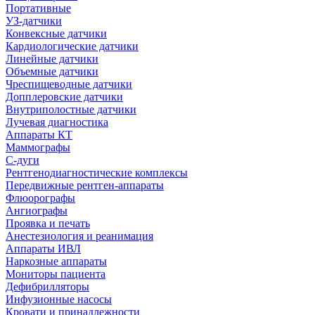
Портативные
УЗ-датчики
Конвексные датчики
Кардиологические датчики
Линейные датчики
Объемные датчики
Чреспищеводные датчики
Допплеровские датчики
Внутриполостные датчики
Лучевая диагностика
Аппараты КТ
Маммографы
С-дуги
Рентгенодиагностические комплексы
Передвижные рентген-аппараты
Флюорографы
Ангиографы
Проявка и печать
Анестезиология и реанимация
Аппараты ИВЛ
Наркозные аппараты
Мониторы пациента
Дефибрилляторы
Инфузионные насосы
Кровати и принадлежности