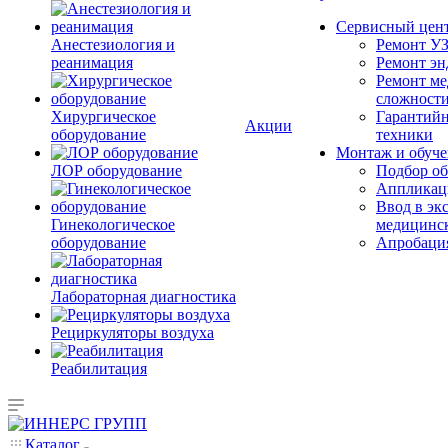
Сервисный цен
Анестезиология и
Ремонт УЗ
реанимация
Ремонт эн
Ремонт ме
сложност
Хирургическое
Гарантийн
Акции
оборудование
техники
Монтаж и обуче
ЛОР оборудование
Подбор об
Аппликаци
Ввод в эк
Гинекологическое
медицинс
оборудование
Апробация
Лабораторная диагностика
Рециркуляторы воздуха
Реабилитация
Каталог