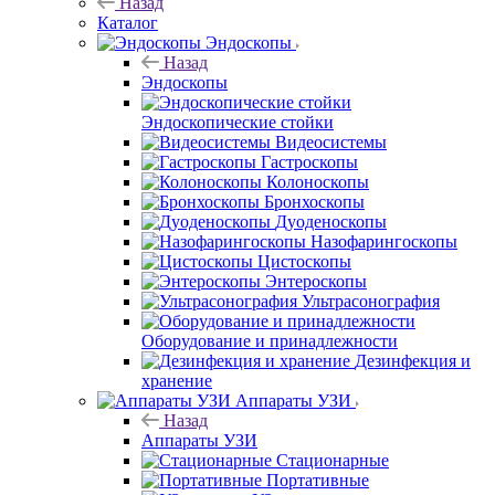
Назад
Каталог
Эндоскопы
Назад
Эндоскопы
Эндоскопические стойки
Видеосистемы
Гастроскопы
Колоноскопы
Бронхоскопы
Дуоденоскопы
Назофарингоскопы
Цистоскопы
Энтероскопы
Ультрасонография
Оборудование и принадлежности
Дезинфекция и
хранение
Аппараты УЗИ
Назад
Аппараты УЗИ
Стационарные
Портативные