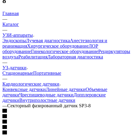
8
Главная
—
Каталог
—
УЗИ-аппараты
Эндоскопы
Лучевая диагностика
Анестезиология и
реанимация
Хирургическое оборудование
ЛОР
оборудование
Гинекологическое оборудование
Рециркуляторы
воздуха
Реабилитация
Лабораторная диагностика
—
УЗ-датчики
Стационарные
Портативные
—
Кардиологические датчики
Конвексные датчики
Линейные датчики
Объемные
датчики
Чреспищеводные датчики
Допплеровские
датчики
Внутриполостные датчики
—
Секторный фазированный датчик SP3-8