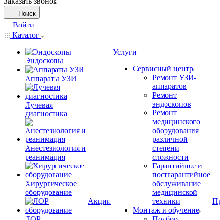
Заказать звонок
Поиск
Войти
Каталог
Услуги
Эндоскопы
Сервисный центр
Ремонт УЗИ-
Аппараты УЗИ
аппаратов
Ремонт
эндоскопов
Лучевая
Ремонт
диагностика
медицинского
оборудования
различной
Анестезиология и
степени
реанимация
сложности
Гарантийное и
постгарантийное
Хирургическое
обслуживание
оборудование
медицинской
Акции
техники
П
Монтаж и обучение
ЛОР
Подбор