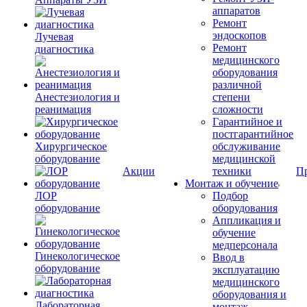
аппаратов
Ремонт
эндоскопов
Лучевая
Ремонт
диагностика
медицинского
оборудования
различной
Анестезиология и
степени
реанимация
сложности
Гарантийное и
постгарантийное
Хирургическое
обслуживание
оборудование
медицинской
Акции
техники
П
Монтаж и обучение
ЛОР
Подбор
оборудование
оборудования
Аппликация и
обучение
медперсонала
Гинекологическое
Ввод в
оборудование
эксплуатацию
медицинского
оборудования и
Лабораторная
монтаж