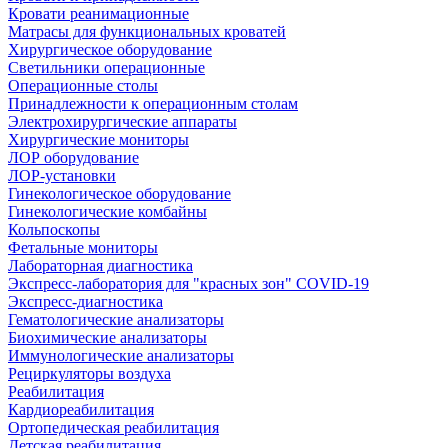
Кровати реанимационные
Матрасы для функциональных кроватей
Хирургическое оборудование
Светильники операционные
Операционные столы
Принадлежности к операционным столам
Электрохирургические аппараты
Хирургические мониторы
ЛОР оборудование
ЛОР-установки
Гинекологическое оборудование
Гинекологические комбайны
Кольпоскопы
Фетальные мониторы
Лабораторная диагностика
Экспресс-лаборатория для "красных зон" COVID-19
Экспресс-диагностика
Гематологические анализаторы
Биохимические анализаторы
Иммунологические анализаторы
Рециркуляторы воздуха
Реабилитация
Кардиореабилитация
Ортопедическая реабилитация
Детская реабилитация