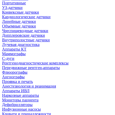
Портативные
УЗ-датчики
Конвексные датчики
Кардиологические датчики
Линейные датчики
Объемные датчики
Чреспищеводные датчики
Допплеровские датчики
Внутриполостные датчики
Лучевая диагностика
Аппараты КТ
Маммографы
С-дуги
Рентгенодиагностические комплексы
Передвижные рентген-аппараты
Флюорографы
Ангиографы
Проявка и печать
Анестезиология и реанимация
Аппараты ИВЛ
Наркозные аппараты
Мониторы пациента
Дефибрилляторы
Инфузионные насосы
Кровати и принадлежности