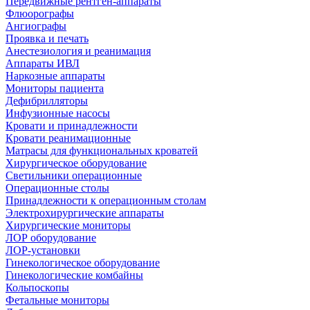
Передвижные рентген-аппараты
Флюорографы
Ангиографы
Проявка и печать
Анестезиология и реанимация
Аппараты ИВЛ
Наркозные аппараты
Мониторы пациента
Дефибрилляторы
Инфузионные насосы
Кровати и принадлежности
Кровати реанимационные
Матрасы для функциональных кроватей
Хирургическое оборудование
Светильники операционные
Операционные столы
Принадлежности к операционным столам
Электрохирургические аппараты
Хирургические мониторы
ЛОР оборудование
ЛОР-установки
Гинекологическое оборудование
Гинекологические комбайны
Кольпоскопы
Фетальные мониторы