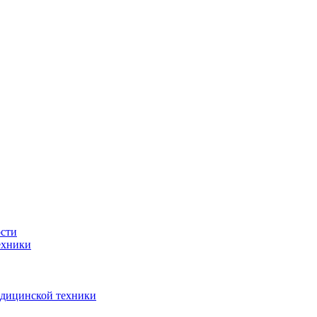
ости
ехники
едицинской техники