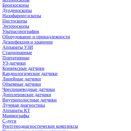
Бронхоскопы
Дуоденоскопы
Назофарингоскопы
Цистоскопы
Энтероскопы
Ультрасонография
Оборудование и принадлежности
Дезинфекция и хранение
Аппараты УЗИ
Стационарные
Портативные
УЗ-датчики
Конвексные датчики
Кардиологические датчики
Линейные датчики
Объемные датчики
Чреспищеводные датчики
Допплеровские датчики
Внутриполостные датчики
Лучевая диагностика
Аппараты КТ
Маммографы
С-дуги
Рентгенодиагностические комплексы