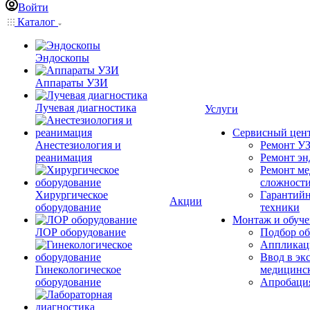
Войти
Каталог
Эндоскопы
Аппараты УЗИ
Лучевая диагностика
Услуги
Сервисный цен
Анестезиология и
Ремонт УЗ
реанимация
Ремонт эн
Ремонт ме
сложност
Хирургическое
Гарантийн
Акции
оборудование
техники
Монтаж и обуче
ЛОР оборудование
Подбор об
Аппликаци
Ввод в эк
Гинекологическое
медицинс
оборудование
Апробация