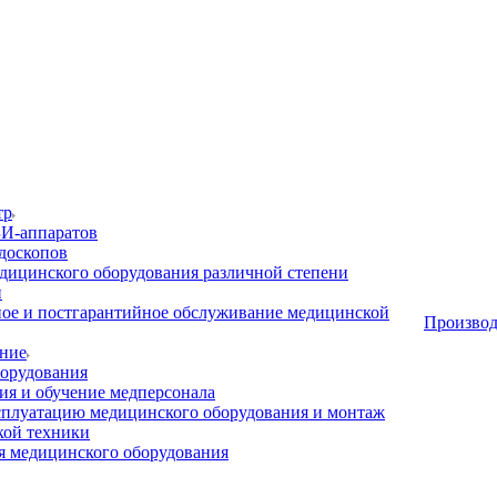
тр
И-аппаратов
доскопов
дицинского оборудования различной степени
и
ое и постгарантийное обслуживание медицинской
Производ
ние
орудования
я и обучение медперсонала
сплуатацию медицинского оборудования и монтаж
кой техники
 медицинского оборудования