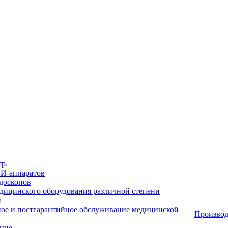
тр
И-аппаратов
доскопов
дицинского оборудования различной степени
и
ое и постгарантийное обслуживание медицинской
Производ
ние