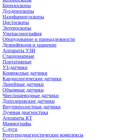
Бронхоскопы
Дуоденоскопы
Назофарингоскопы
Цистоскопы
Энтероскопы
Ультрасонография
Оборудование и принадлежности
Дезинфекция и хранение
Аппараты УЗИ
Стационарные
Портативные
УЗ-датчики
Конвексные датчики
Кардиологические датчики
Линейные датчики
Объемные датчики
Чреспищеводные датчики
Допплеровские датчики
Внутриполостные датчики
Лучевая диагностика
Аппараты КТ
Маммографы
С-дуги
Рентгенодиагностические комплексы