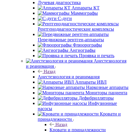
Лучевая диагностика
Аппараты КТ
Маммографы
С-дуги
Рентгенодиагностические комплексы
Передвижные рентген-аппараты
Флюорографы
Ангиографы
Проявка и печать
Анестезиология
и реанимация
Назад
Анестезиология и реанимация
Аппараты ИВЛ
Наркозные аппараты
Мониторы пациента
Дефибрилляторы
Инфузионные
насосы
Кровати и
принадлежности
Назад
Кровати и принадлежности