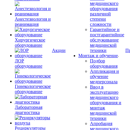
медицинского
оборудования
различной
Анестезиология и
степени
реанимация
сложности
Гарантийное и
постгарантийное
Хирургическое
обслуживание
оборудование
медицинской
Акции
техники
П
Монтаж и обучение
ЛОР
Подбор
оборудование
оборудования
Аппликация и
обучение
медперсонала
Гинекологическое
Ввод в
оборудование
эксплуатацию
медицинского
оборудования и
Лабораторная
монтаж
диагностика
медицинской
техники
Апробация
Рециркуляторы
медицинского