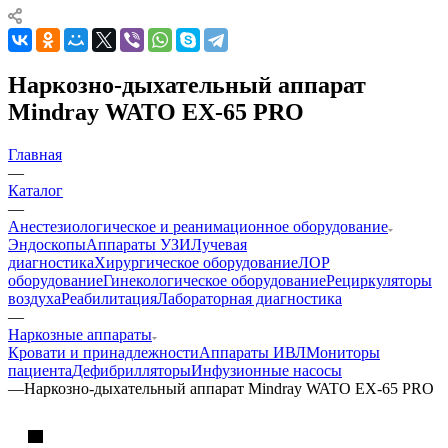
Наркозно-дыхательный аппарат
Mindray WATO EX-65 PRO
Главная
—
Каталог
—
Анестезиологическое и реанимационное оборудование
Эндоскопы
Аппараты УЗИ
Лучевая
диагностика
Хирургическое оборудование
ЛОР
оборудование
Гинекологическое оборудование
Рециркуляторы
воздуха
Реабилитация
Лабораторная диагностика
—
Наркозные аппараты
Кровати и принадлежности
Аппараты ИВЛ
Мониторы
пациента
Дефибрилляторы
Инфузионные насосы
—
Наркозно-дыхательный аппарат Mindray WATO EX-65 PRO