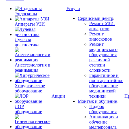
Услуги
Эндоскопы
Сервисный центр
Ремонт УЗИ-
Аппараты УЗИ
аппаратов
Ремонт
эндоскопов
Лучевая
Ремонт
диагностика
медицинского
оборудования
различной
Анестезиология и
степени
реанимация
сложности
Гарантийное и
постгарантийное
Хирургическое
обслуживание
оборудование
медицинской
Акции
техники
П
Монтаж и обучение
ЛОР
Подбор
оборудование
оборудования
Аппликация и
обучение
медперсонала