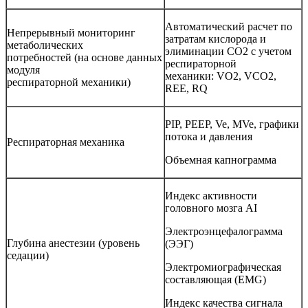
Автоматический расчет по
Непрерывный мониторинг
затратам кислорода и
метаболических
элиминации CO2 с учетом
потребностей (на основе данных
респираторной
модуля
механики: VO2, VCO2,
респираторной механики)
REE, RQ
PIP, PEEP, Ve, MVe, графики
потока и давления
Респираторная механика
Объемная капнограмма
Индекс активности
головного мозга AI
Электроэнцефалограмма
Глубина анестезии (уровень
(ЭЭГ)
седации)
Электромиографическая
составляющая (EMG)
Индекс качества сигнала