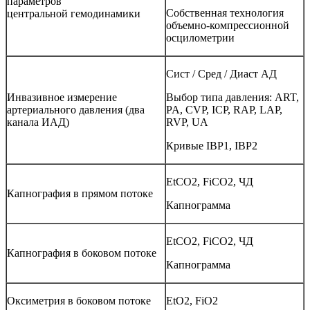
параметров
Собственная технология
центральной гемодинамики
объемно-компрессионной
осцилометрии
Сист / Сред / Диаст АД
Инвазивное измерение
Выбор типа давления: ART,
артериального давления (два
PA, CVP, ICP, RAP, LAP,
канала ИАД)
RVP, UA
Кривые IBP1, IBP2
EtCO2, FiCO2, ЧД
Капнография в прямом потоке
Капнограмма
EtCO2, FiCO2, ЧД
Капнография в боковом потоке
Капнограмма
Оксиметрия в боковом потоке
EtO2, FiO2