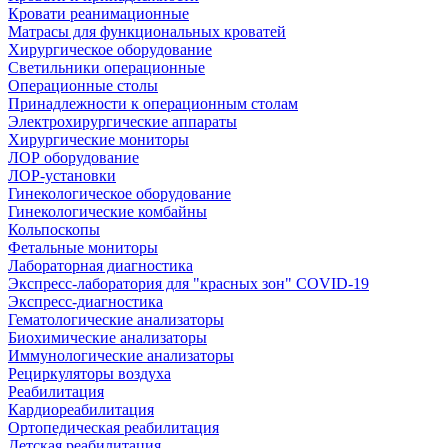
Кровати реанимационные
Матрасы для функциональных кроватей
Хирургическое оборудование
Светильники операционные
Операционные столы
Принадлежности к операционным столам
Электрохирургические аппараты
Хирургические мониторы
ЛОР оборудование
ЛОР-установки
Гинекологическое оборудование
Гинекологические комбайны
Кольпоскопы
Фетальные мониторы
Лабораторная диагностика
Экспресс-лаборатория для "красных зон" COVID-19
Экспресс-диагностика
Гематологические анализаторы
Биохимические анализаторы
Иммунологические анализаторы
Рециркуляторы воздуха
Реабилитация
Кардиореабилитация
Ортопедическая реабилитация
Детская реабилитация