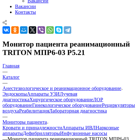
Вакансии
Вакансии
Контакты
Монитор пациента реанимационный
TRITON МПР6-03 Р5.21
Главная
—
Каталог
—
Анестезиологическое и реанимационное оборудование
Эндоскопы
Аппараты УЗИ
Лучевая
диагностика
Хирургическое оборудование
ЛОР
оборудование
Гинекологическое оборудование
Рециркуляторы
воздуха
Реабилитация
Лабораторная диагностика
—
Мониторы пациента
Кровати и принадлежности
Аппараты ИВЛ
Наркозные
аппараты
Дефибрилляторы
Инфузионные насосы
—
Монитор пациента реанимационный TRITON МПР6-03