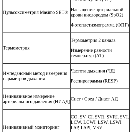
Насыщение артериальной
Пульсоксиметрия Masimo SET®
крови кислородом (SpO2)
Фотоплетизмограмма (ФПГ)
Термометрия 2 канала
Термометрия
Измерение разности
температур (∆Т)
Частота дыхания (ЧД)
Импедансный метод измерения
параметров дыхания
Респирограмма (RESP)
Неинвазивное измерение
Сист / Сред / Диаст АД
артериального давления (НИАД)
CO, SV, CI, SVR, SVRI, SVI,
LCW, LCWI, LSW, LSWI,
Неинвазивный мониторинг
LSP, LSPI, VSV