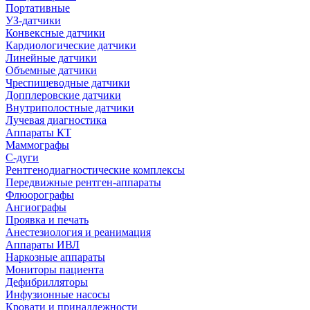
Портативные
УЗ-датчики
Конвексные датчики
Кардиологические датчики
Линейные датчики
Объемные датчики
Чреспищеводные датчики
Допплеровские датчики
Внутриполостные датчики
Лучевая диагностика
Аппараты КТ
Маммографы
С-дуги
Рентгенодиагностические комплексы
Передвижные рентген-аппараты
Флюорографы
Ангиографы
Проявка и печать
Анестезиология и реанимация
Аппараты ИВЛ
Наркозные аппараты
Мониторы пациента
Дефибрилляторы
Инфузионные насосы
Кровати и принадлежности