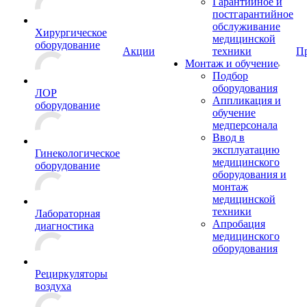
Гарантийное и
постгарантийное
обслуживание
Хирургическое
медицинской
оборудование
Акции
техники
П
Монтаж и обучение
Подбор
оборудования
ЛОР
Аппликация и
оборудование
обучение
медперсонала
Ввод в
эксплуатацию
Гинекологическое
медицинского
оборудование
оборудования и
монтаж
медицинской
техники
Лабораторная
Апробация
диагностика
медицинского
оборудования
Рециркуляторы
воздуха