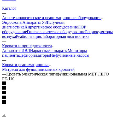
—
Каталог
—
Анестезиологическое и реанимационное оборудование
Эндоскопы
Аппараты УЗИ
Лучевая
диагностика
Хирургическое оборудование
ЛОР
оборудование
Гинекологическое оборудование
Рециркуляторы
воздуха
Реабилитация
Лабораторная диагностика
—
Кровати и принадлежности
Аппараты ИВЛ
Наркозные аппараты
Мониторы
пациента
Дефибрилляторы
Инфузионные насосы
—
Кровати реанимационные
Матрасы для функциональных кроватей
—
Кровать электрическая пятифункциональная MET ЛЕГО
РЕ-110