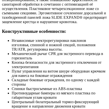
санитарной обработки в сочетании с оптимизацией её
осуществления. Пластиковое четырехсекционное ложе со
съемными секциями. Эргомотивное сочленение дорсальной и
тазобедренной панелей ложа SLIDE EXPAND® предотвращет
защемление крестца и нарушение кровотока.
Конструктивные особенности:
Независимые электрорегулировки наклонов
изголовья, спинной и ножной секций, положения
TR/ATR, регулировка высоты.
Механический рычаг CPR для экстренного перевода в
горизонталь
Кнопка безопасности для экстренного отключения от
электропитания
Пульт управления на витом шнуре оборудован крючком
для навеса на боковые огражждения
Складные боковые ограждения, по одному с каждой
стороны
Спинки быстросъемные из АВS-пластика
Противоударные бамперы из мягкого пластика по
габаритным углам кровати
Центральный билатеральный тормоз фиксирующий
вращение и направление движения кровати