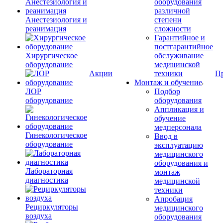
оборудования
различной
Анестезиология и
степени
реанимация
сложности
Гарантийное и
постгарантийное
Хирургическое
обслуживание
оборудование
медицинской
Акции
техники
П
Монтаж и обучение
ЛОР
Подбор
оборудование
оборудования
Аппликация и
обучение
медперсонала
Гинекологическое
Ввод в
оборудование
эксплуатацию
медицинского
оборудования и
Лабораторная
монтаж
диагностика
медицинской
техники
Апробация
Рециркуляторы
медицинского
воздуха
оборудования