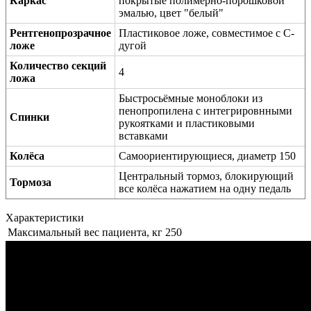
Каркас
покрытые полимерно-порошковой
эмалью, цвет "белый"
Рентгенопрозрачное
Пластиковое ложе, совместимое с C-
ложе
дугой
Количество секций
4
ложа
Быстросьёмные моноблоки из
пенопропилена с интегрировнными
Спинки
рукоятками и пластиковыми
вставками
Колёса
Самоориентирующиеся, диаметр 150
Центральный тормоз, блокирующий
Тормоза
все колёса нажатием на одну педаль
Характеристики
Максимальный вес пациента, кг
250