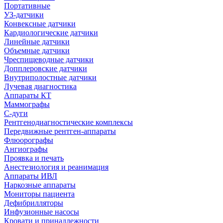
Портативные
УЗ-датчики
Конвексные датчики
Кардиологические датчики
Линейные датчики
Объемные датчики
Чреспищеводные датчики
Допплеровские датчики
Внутриполостные датчики
Лучевая диагностика
Аппараты КТ
Маммографы
С-дуги
Рентгенодиагностические комплексы
Передвижные рентген-аппараты
Флюорографы
Ангиографы
Проявка и печать
Анестезиология и реанимация
Аппараты ИВЛ
Наркозные аппараты
Мониторы пациента
Дефибрилляторы
Инфузионные насосы
Кровати и принадлежности