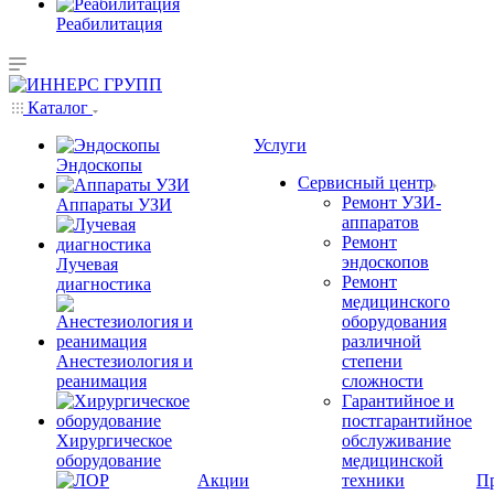
Реабилитация
Каталог
Услуги
Эндоскопы
Сервисный центр
Ремонт УЗИ-
Аппараты УЗИ
аппаратов
Ремонт
эндоскопов
Лучевая
Ремонт
диагностика
медицинского
оборудования
различной
Анестезиология и
степени
реанимация
сложности
Гарантийное и
постгарантийное
Хирургическое
обслуживание
оборудование
медицинской
Акции
техники
П