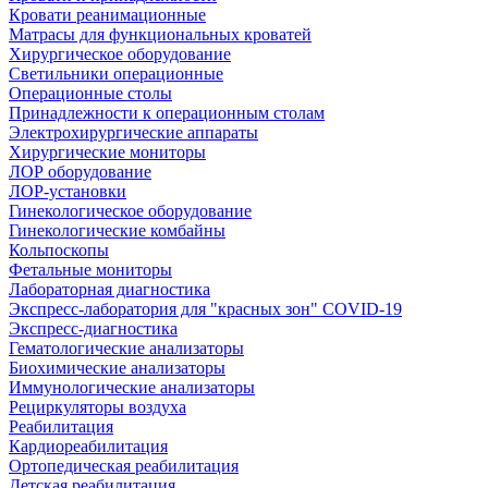
Кровати реанимационные
Матрасы для функциональных кроватей
Хирургическое оборудование
Светильники операционные
Операционные столы
Принадлежности к операционным столам
Электрохирургические аппараты
Хирургические мониторы
ЛОР оборудование
ЛОР-установки
Гинекологическое оборудование
Гинекологические комбайны
Кольпоскопы
Фетальные мониторы
Лабораторная диагностика
Экспресс-лаборатория для "красных зон" COVID-19
Экспресс-диагностика
Гематологические анализаторы
Биохимические анализаторы
Иммунологические анализаторы
Рециркуляторы воздуха
Реабилитация
Кардиореабилитация
Ортопедическая реабилитация
Детская реабилитация