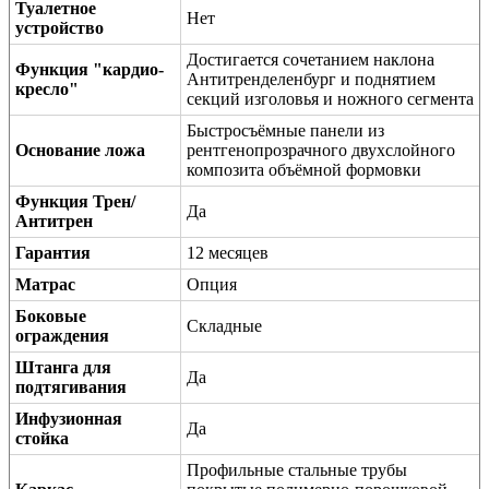
Туалетное
Нет
устройство
Достигается сочетанием наклона
Функция "кардио-
Антитренделенбург и поднятием
кресло"
секций изголовья и ножного сегмента
Быстросъёмные панели из
Основание ложа
рентгенопрозрачного двухслойного
композита объёмной формовки
Функция Трен/
Да
Антитрен
Гарантия
12 месяцев
Матрас
Опция
Боковые
Складные
ограждения
Штанга для
Да
подтягивания
Инфузионная
Да
стойка
Профильные стальные трубы