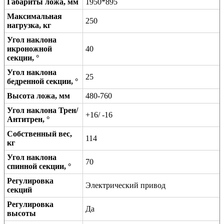
Габариты ложа, мм
1950*895
Максимальная
250
нагрузка, кг
Угол наклона
икроножной
40
секции, °
Угол наклона
25
бедренной секции, °
Высота ложа, мм
480-760
Угол наклона Трен/
+16/ -16
Антитрен, °
Собственный вес,
114
кг
Угол наклона
70
спинной секции, °
Регулировка
Электрический привод
секций
Регулировка
Да
высоты